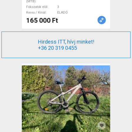
(MTB)
Fokozatok elöl
3
Keres / Kínál
ELADÓ
165 000 Ft
Hirdess ITT, hívj minket!
+36 20 319 0455