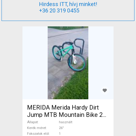
Hirdess ITT, hívj minket!
+36 20 319 0455
MERIDA Merida Hardy Dirt
Jump MTB Mountain Bike 26"
elöl teleszkópos használt
Állapot
használt
ELADÓ
Kerék méret
26"
Fokozatok elöl
1