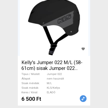
Kelly's Jumper 022 M/L (58-
61cm) sisak Jumper 022
Sisak / Sapka M/L nem
Típus / Modell
Jumper 022
használt ELADÓ
Állapot
nem használt
Sisak méretek
M/L
Sisak márkák
KLS/Kellys
Keres / Kínál
ELADÓ
6 500 Ft