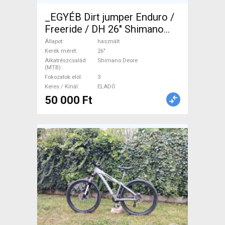
_EGYÉB Dirt jumper Enduro /
Freeride / DH 26" Shimano
Deore használt ELADÓ
Állapot
használt
Kerék méret
26"
Alkatrészcsalád
Shimano Deore
(MTB)
Fokozatok elöl
3
Keres / Kínál
ELADÓ
50 000 Ft