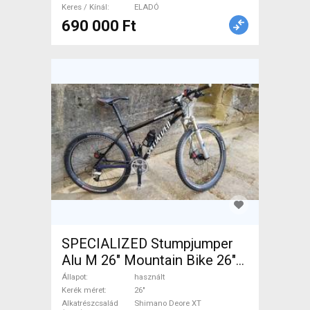
Keres / Kínál
ELADÓ
690 000 Ft
SPECIALIZED Stumpjumper
Alu M 26" Mountain Bike 26"
elöl teleszkópos Shimano
Állapot
használt
Deore XT használt ELADÓ
Kerék méret
26"
Alkatrészcsalád
Shimano Deore XT