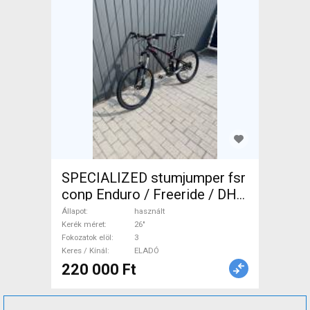
SPECIALIZED stumjumper fsr
conp Enduro / Freeride / DH
26" használt ELADÓ
Állapot
használt
Kerék méret
26"
Fokozatok elöl
3
Keres / Kínál
ELADÓ
220 000 Ft