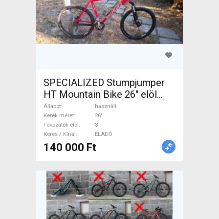
SPECIALIZED Stumpjumper
HT Mountain Bike 26" elöl
teleszkópos használt ELADÓ
Állapot
használt
Kerék méret
26"
Fokozatok elöl
3
Keres / Kínál
ELADÓ
140 000 Ft