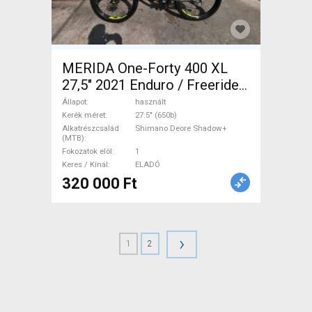
MERIDA One-Forty 400 XL
27,5" 2021 Enduro / Freeride /
DH 27.5" (650b) Shimano
Állapot
használt
Deore Shadow+ használt
Kerék méret
27.5" (650b)
Alkatrészcsalád
Shimano Deore Shadow+
ELADÓ
(MTB)
Fokozatok elöl
1
Keres / Kínál
ELADÓ
320 000 Ft
›
1
2