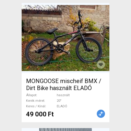
MONGOOSE mischeif BMX /
Dirt Bike használt ELADÓ
Állapot
használt
Kerék méret
20"
Keres / Kínál
ELADÓ
49 000 Ft