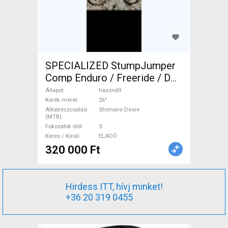
SPECIALIZED StumpJumper
Comp Enduro / Freeride / DH
26" Shimano Deore használt
Állapot
használt
ELADÓ
Kerék méret
26"
Alkatrészcsalád
Shimano Deore
(MTB)
Fokozatok elöl
3
Keres / Kínál
ELADÓ
320 000 Ft
Hirdess ITT, hívj minket!
+36 20 319 0455