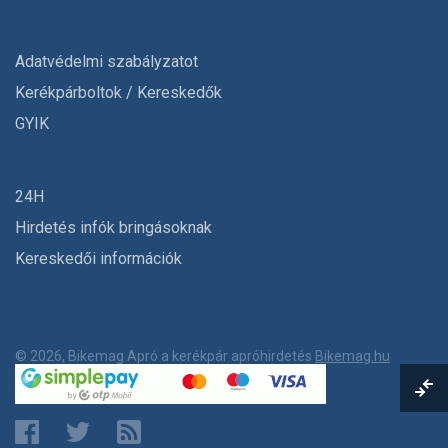
Adatvédelmi szabályzatot
Kerékpárboltok / Kereskedők
GYIK
24H
Hirdetés infók bringásoknak
Kereskedői információk
© 2026, Bikemag Apró a kerékpár apróhirdetés
Bikemag.hu