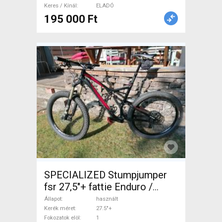
Keres / Kínál
ELADÓ
195 000 Ft
SPECIALIZED Stumpjumper
fsr 27,5"+ fattie Enduro /
Freeride / DH 27.5"+ használt
Állapot
használt
ELADÓ
Kerék méret
27.5"+
Fokozatok elöl
1