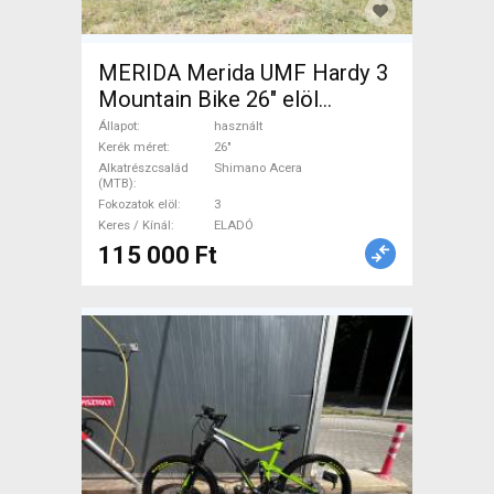
MERIDA Merida UMF Hardy 3
Mountain Bike 26" elöl
teleszkópos Shimano Acera
Állapot
használt
használt ELADÓ
Kerék méret
26"
Alkatrészcsalád
Shimano Acera
(MTB)
Fokozatok elöl
3
Keres / Kínál
ELADÓ
115 000 Ft