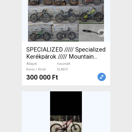
SPECIALIZED ///// Specialized
Kerékpárok ///// Mountain
Bike össztelós / fully
Állapot
használt
használt ELADÓ
Keres / Kínál
ELADÓ
300 000 Ft