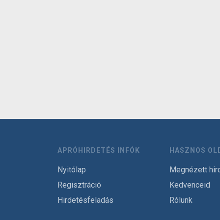
APRÓHIRDETÉS INFÓK
HASZNOS OL
Nyitólap
Megnézett hir
Regisztráció
Kedvenceid
Hirdetésfeladás
Rólunk