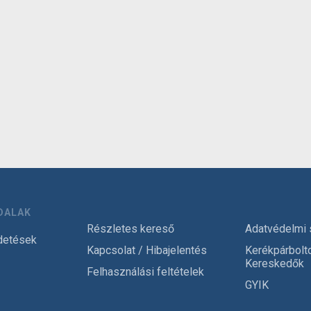
DALAK
Részletes kereső
Adatvédelmi 
detések
Kapcsolat / Hibajelentés
Kerékpárbolt
Kereskedők
Felhasználási feltételek
GYIK