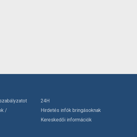
szabályzatot
24H
ok /
Hirdetés infók bringásoknak
Kereskedői információk