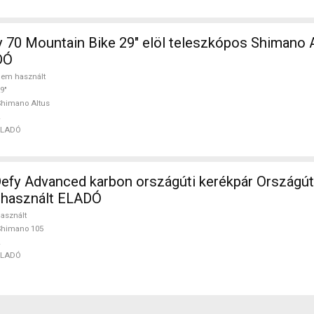
 70 Mountain Bike 29" elöl teleszkópos Shimano 
DÓ
em használt
9"
himano Altus
ELADÓ
efy Advanced karbon országúti kerékpár Országú
 használt ELADÓ
asznált
Shimano 105
ELADÓ