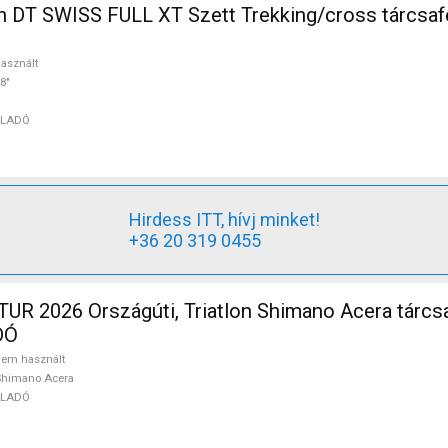
 DT SWISS FULL XT Szett Trekking/cross tárcsaf
asznált
8"
ELADÓ
Hirdess ITT, hívj minket!
+36 20 319 0455
R 2026 Országúti, Triatlon Shimano Acera tárcs
DÓ
em használt
Shimano Acera
ELADÓ