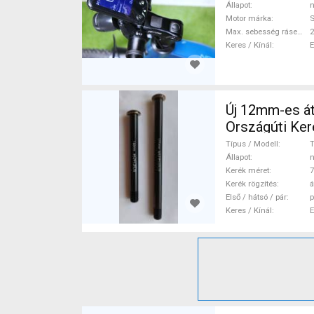
Állapot
n
Motor márka
Max. sebesség rásegítéssel
Keres / Kínál
Új 12mm-es át
Orsz
Típus / Modell
Állapot
n
Kerék méret
7
Kerék rögzítés
á
Első / hátsó / pár
p
Keres / Kínál