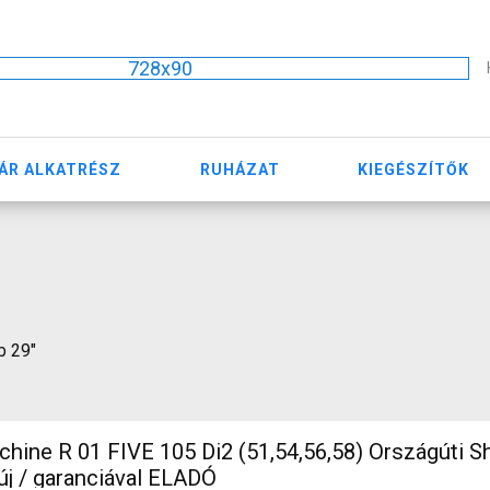
728x90
ÁR ALKATRÉSZ
RUHÁZAT
KIEGÉSZÍTŐK
b 29"
ine R 01 FIVE 105 Di2 (51,54,56,58) Országúti S
új / garanciával ELADÓ