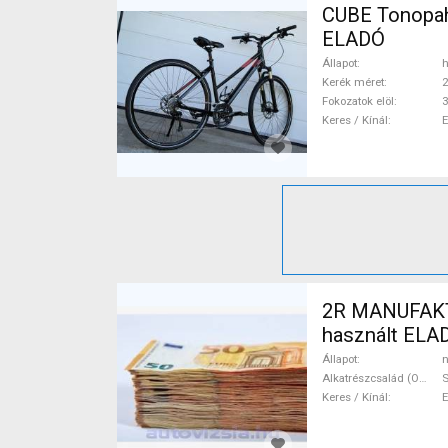
CUBE Tonopah
ELADÓ
Állapot
h
Kerék méret
2
Fokozatok elöl
3
Keres / Kínál
2R MANUFAKTU
használt ELA
Állapot
n
Alkatrészcsalád (Outi)
Keres / Kínál