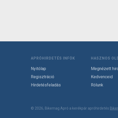
APRÓHIRDETÉS INFÓK
HASZNOS OL
Nyitólap
Megnézett hir
Regisztráció
Kedvenceid
Hirdetésfeladás
Rólunk
© 2026, Bikemag Apró a kerékpár apróhirdetés
Bike