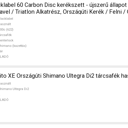
label 60 Carbon Disc kerékszett - újszerű állapot
Triatlon Alkatrész, Országúti Kerék / Felni / Gumi 700c
lt ELADÓ
lacklabel
asznált
00c (622)
árcsafék
enterlock
himano (kazettás)
ár
ELADÓ
ito XE Országúti Shimano Ultegra Di2 tárcsafék h
asznált
himano Ultegra Di2
ELADÓ