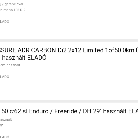
j / garanciával
himano 105 Di2
ELADÓ
SURE ADR CARBON Di2 2x12 Limited 1of50 0km Ú
m használt ELADÓ
em használt
ELADÓ
50 c:62 sl Enduro / Freeride / DH 29" használt E
asznált
9"
ELADÓ