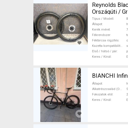
Reynolds Black
Országúti / Gravel / 
(622) haszná
Típus / Modell
B
Állapot
h
Kerék méret
7
Fékrendszer
t
Féktárcsa rögzítés
c
Kazetta kompatibilitás
s
Első / hátsó / pár
p
Keres / Kínál
BIANCHI Infin
Állapot
h
Alkatrészcsalád (Outi)
S
Fokozatok elöl
2
Keres / Kínál