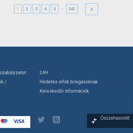
›
-
1
2
3
4
5
242
szabályzatot
24H
ok /
Hirdetés infók bringásoknak
Kereskedői információk
Összehasonlít