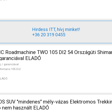
Hirdess ITT, hívj minket!
+36 20 319 0455
 Roadmachine TWO 105 DI2 54 Országúti Shiman
/ garanciával ELADÓ
j / garanciával
himano 105 Di2
ELADÓ
 SUV "mindenes" mély-vázas Elektromos Trekki
 nem használt ELADÓ