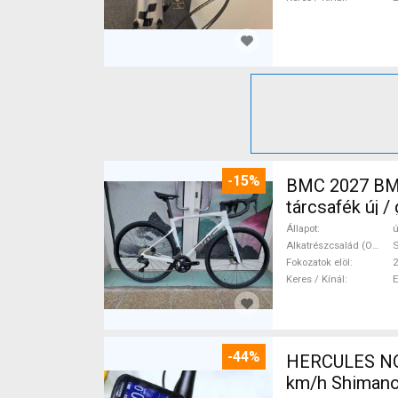
-15%
BMC 2027 BMC
tárcsafék új 
Állapot
ú
Alkatrészcsalád (Outi)
S
Fokozatok elöl
2
Keres / Kínál
-44%
HERCULES NOS
km/h Shimano