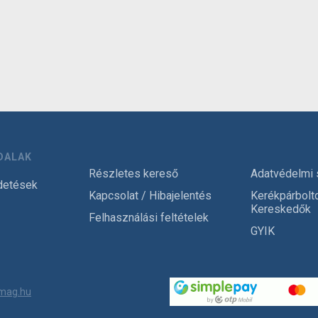
DALAK
Részletes kereső
Adatvédelmi 
detések
Kapcsolat / Hibajelentés
Kerékpárbolt
Kereskedők
Felhasználási feltételek
GYIK
mag.hu