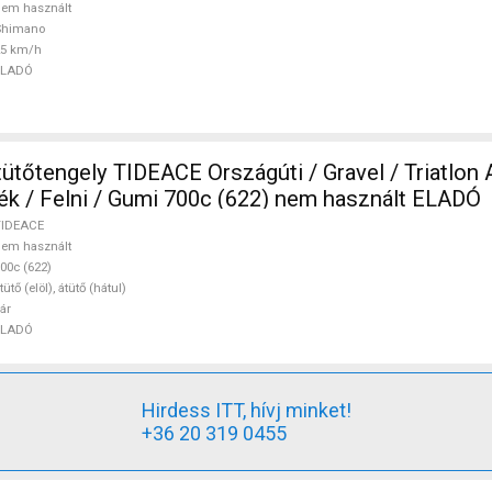
em használt
Shimano
25 km/h
ELADÓ
ütőtengely TIDEACE Országúti / Gravel / Triatlon A
ágúti Kerék / Felni / Gumi 700c (622) nem használt ELADÓ
TIDEACE
em használt
00c (622)
tütő (elöl), átütő (hátul)
ár
ELADÓ
Hirdess ITT, hívj minket!
+36 20 319 0455