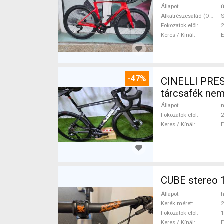
Állapot
ú
Alkatrészcsalád (Outi)
S
Fokozatok elöl
2
Keres / Kínál
-47%
CINELLI PRES
tárcsafék ne
Állapot
n
Fokozatok elöl
2
Keres / Kínál
CUBE stereo 1
Állapot
h
Kerék méret
2
Fokozatok elöl
1
Keres / Kínál