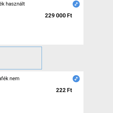
ék használt
229 000 Ft
afék nem
222 Ft