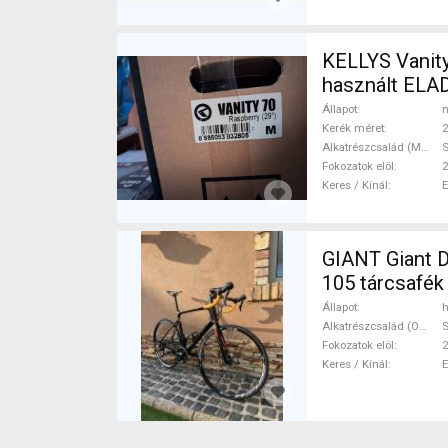
KELLYS Vanity
használt ELA
Állapot
n
Kerék méret
2
Alkatrészcsalád (MTB)
S
Fokozatok elöl
2
Keres / Kínál
GIANT Giant D
105 tárcsafék
Állapot
h
Alkatrészcsalád (Outi)
Fokozatok elöl
2
Keres / Kínál