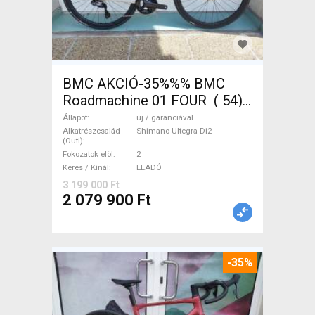
BMC AKCIÓ-35%%% BMC
Roadmachine 01 FOUR ( 54)
Országúti, Triatlon Shimano
Állapot
új / garanciával
Ultegra Di2 tárcsafék új /
Alkatrészcsalád
Shimano Ultegra Di2
(Outi)
garanciával ELADÓ
Fokozatok elöl
2
Keres / Kínál
ELADÓ
3 199 000 Ft
2 079 900 Ft
-35%