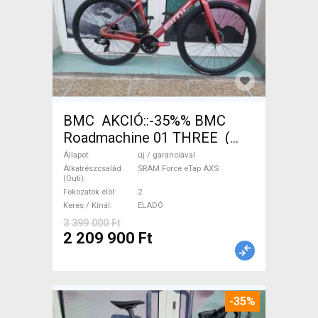
BMC AKCIÓ::-35%% BMC
Roadmachine 01 THREE (
54) Országúti SRAM Force
Állapot
új / garanciával
eTap AXS tárcsafék új /
Alkatrészcsalád
SRAM Force eTap AXS
(Outi)
garanciával ELADÓ
Fokozatok elöl
2
Keres / Kínál
ELADÓ
3 399 000 Ft
2 209 900 Ft
-35%