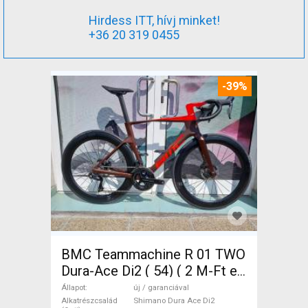
Hirdess ITT, hívj minket!
+36 20 319 0455
-39%
BMC Teammachine R 01 TWO
Dura-Ace Di2 ( 54) ( 2 M-Ft e
Országúti Shimano Dura Ace
Állapot
új / garanciával
Di2 tárcsafék új / garanciával
Alkatrészcsalád
Shimano Dura Ace Di2