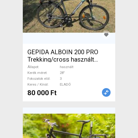
GEPIDA ALBOIN 200 PRO
Trekking/cross használt
ELADÓ
Állapot
használt
Kerék méret
28"
Fokozatok elöl
3
Keres / Kínál
ELADÓ
80 000 Ft