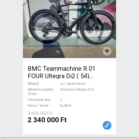
BMC Teammachine R 01
FOUR Ultegra Di2 ( 54)
Országúti Shimano Ultegra
Állapot
új / garanciával
Di2 tárcsafék új / garanciával
Alkatrészcsalád
Shimano Ultegra Di2
(Outi)
ELADÓ
Fokozatok elöl
2
Keres / Kínál
ELADÓ
3 600 000 Ft
2 340 000 Ft