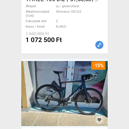
Országúti Shimano 105 Di2
Állapot
új / garanciával
tárcsafék új / garanciával
Alkatrészcsalád
Shimano 105 Di2
(Outi)
ELADÓ
Fokozatok elöl
2
Keres / Kínál
ELADÓ
1 650 000 Ft
1 072 500 Ft
-15%