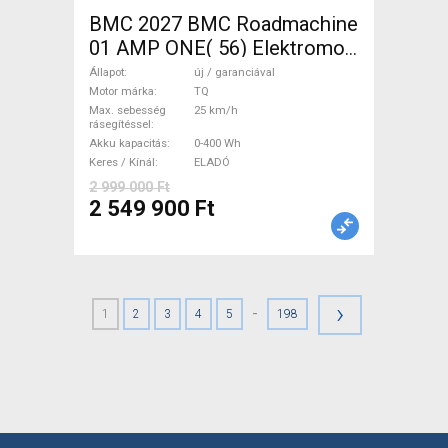
BMC 2027 BMC Roadmachine
01 AMP ONE( 56) Elektromos
Országúti / Gravel TQ új /
Állapot
új / garanciával
garanciával ELADÓ
Motor márka
TQ
Max. sebesség
25 km/h
rásegítéssel
Akku kapacitás
0-400 Wh
Keres / Kínál
ELADÓ
2 999 000 Ft
2 549 900 Ft
›
-
1
2
3
4
5
198