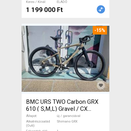
Keres / Kínál
ELADÓ
1 199 000 Ft
-15%
BMC URS TWO Carbon GRX
610 ( S,M,L) Gravel / CX
Shimano GRX tárcsafék új /
Állapot
új / garanciával
garanciával ELADÓ
Alkatrészcsalád
Shimano GRX
(Outi)