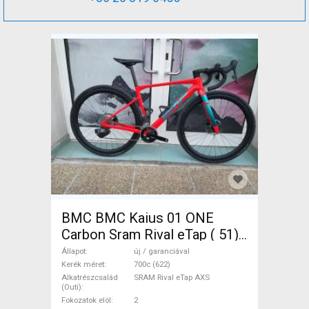
BMC BMC Kaius 01 ONE
Carbon Sram Rival eTap ( 51)
Gravel / CX SRAM Rival eTap
Állapot
új / garanciával
AXS tárcsafék új / garanciával
Kerék méret
700c (622)
Alkatrészcsalád
SRAM Rival eTap AXS
ELADÓ
(Outi)
Fokozatok elöl
2