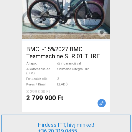
BMC -15%2027 BMC
Teammachine SLR 01 THREE
Ultegra Di2 Országúti
Állapot
új / garanciával
Shimano Ultegra Di2 tárcsafék
Alkatrészcsalád
Shimano Ultegra Di2
(Outi)
új / garanciával ELADÓ
Fokozatok elöl
2
Keres / Kínál
ELADÓ
3 299 000 Ft
2 799 900 Ft
Hirdess ITT, hívj minket!
+36 20 319 0455