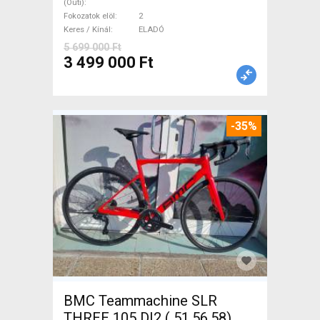
(Outi)
ELADÓ
Fokozatok elöl
2
Keres / Kínál
ELADÓ
5 699 000 Ft
3 499 000 Ft
-35%
BMC Teammachine SLR
THREE 105 DI2 ( 51,56,58)