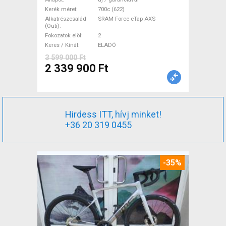
Force eTap AXS tárcsafék új /
Kerék méret
700c (622)
Alkatrészcsalád
SRAM Force eTap AXS
garanciával ELADÓ
(Outi)
Fokozatok elöl
2
Keres / Kínál
ELADÓ
3 599 000 Ft
2 339 900 Ft
Hirdess ITT, hívj minket!
+36 20 319 0455
-35%