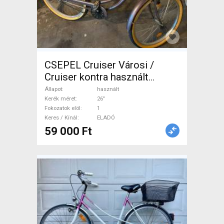
CSEPEL Cruiser Városi /
Cruiser kontra használt
ELADÓ
Állapot
használt
Kerék méret
26"
Fokozatok elöl
1
Keres / Kínál
ELADÓ
59 000 Ft