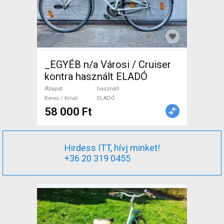
_EGYÉB n/a Városi / Cruiser
kontra használt ELADÓ
Állapot
használt
Keres / Kínál
ELADÓ
58 000 Ft
Hirdess ITT, hívj minket!
+36 20 319 0455