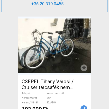
+36 20 319 0455
CSEPEL Tihany Városi /
Cruiser tárcsafék nem
használt ELADÓ
Állapot
nem használt
Kerék méret
26"
Keres / Kínál
ELADÓ