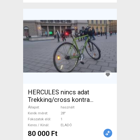
HERCULES nincs adat
Trekking/cross kontra
használt ELADÓ
Állapot
használt
Kerék méret
28"
Fokozatok elöl
1
Keres / Kínál
ELADÓ
80 000 Ft