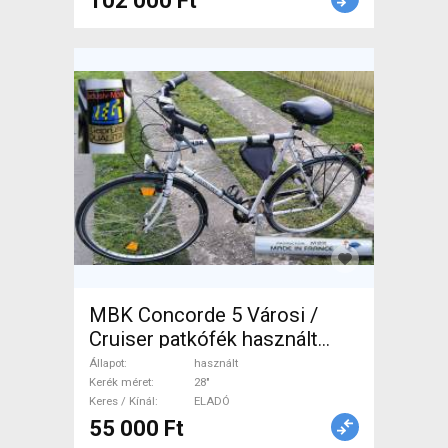
102 000 Ft
MBK Concorde 5 Városi /
Cruiser patkófék használt
ELADÓ
Állapot
használt
Kerék méret
28"
Keres / Kínál
ELADÓ
55 000 Ft