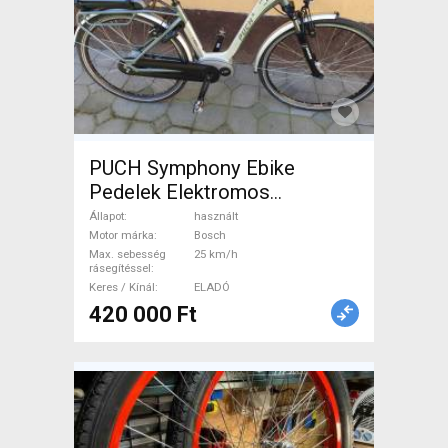
PUCH Symphony Ebike
Pedelek Elektromos
Trekking/cross 25 km/h
Állapot
használt
Bosch használt ELADÓ
Motor márka
Bosch
Max. sebesség
25 km/h
rásegítéssel
Keres / Kínál
ELADÓ
420 000 Ft