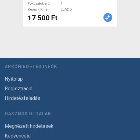
Fokozatok elöl
1
Keres / Kínál
ELADÓ
17 500 Ft
APRÓHIRDETÉS INFÓK
Nyitólap
Regisztráció
Hirdetésfeladás
HASZNOS OLDALAK
Megnézett hirdetések
Kedvenceid