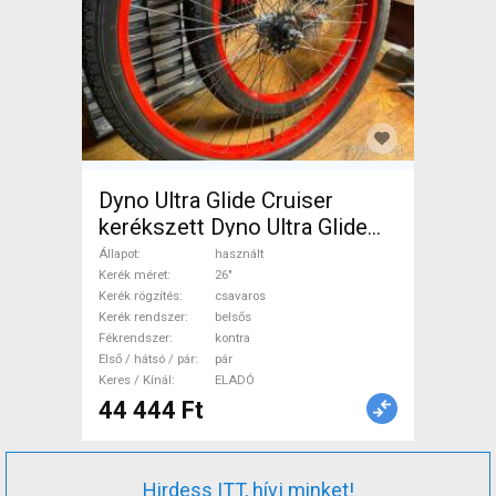
Dyno Ultra Glide Cruiser
kerékszett Dyno Ultra Glide
Mountain Bike Alkatrész,
Állapot
használt
MTB Kerék / Felni / Gumi 26"
Kerék méret
26"
Kerék rögzítés
csavaros
belsős használt ELADÓ
Kerék rendszer
belsős
Fékrendszer
kontra
Első / hátsó / pár
pár
Keres / Kínál
ELADÓ
44 444 Ft
Hirdess ITT, hívj minket!