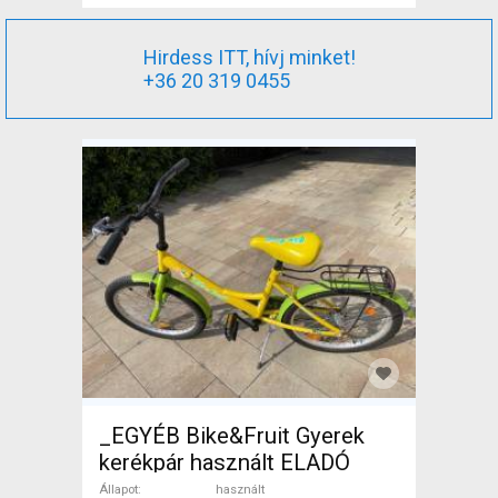
Hirdess ITT, hívj minket!
+36 20 319 0455
_EGYÉB Bike&Fruit Gyerek
kerékpár használt ELADÓ
Állapot
használt