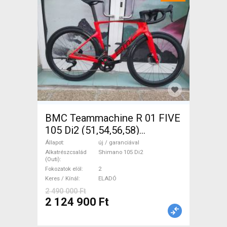
BMC Teammachine R 01 FIVE
105 Di2 (51,54,56,58)
Országúti Shimano 105 Di2
Állapot
új / garanciával
tárcsafék új / garanciával
Alkatrészcsalád
Shimano 105 Di2
(Outi)
ELADÓ
Fokozatok elöl
2
Keres / Kínál
ELADÓ
2 490 000 Ft
2 124 900 Ft