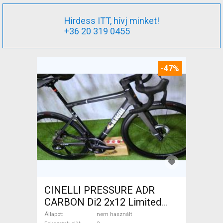
Hirdess ITT, hívj minket!
+36 20 319 0455
-47%
CINELLI PRESSURE ADR
CARBON Di2 2x12 Limited
1of50 0km ÚJ! Országúti
Állapot
nem használt