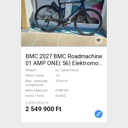
BMC 2027 BMC Roadmachine
01 AMP ONE( 56) Elektromos
Országúti / Gravel TQ új /
Állapot
új / garanciával
garanciával ELADÓ
Motor márka
TQ
Max. sebesség
25 km/h
rásegítéssel
Akku kapacitás
0-400 Wh
Keres / Kínál
ELADÓ
2 999 000 Ft
2 549 900 Ft