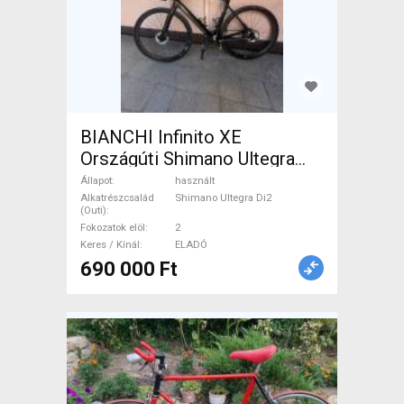
BIANCHI Infinito XE
Országúti Shimano Ultegra
Di2 tárcsafék használt ELADÓ
Állapot
használt
Alkatrészcsalád
Shimano Ultegra Di2
(Outi)
Fokozatok elöl
2
Keres / Kínál
ELADÓ
690 000 Ft