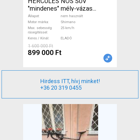
HERCULES NOS SUV
"mindenes" mély-vázas
Elektromos Trekking/cross
Állapot
nem használt
25 km/h Shimano nem
Motor márka
Shimano
Max. sebesség
25 km/h
használt ELADÓ
rásegítéssel
Keres / Kínál
ELADÓ
1 600 000 Ft
899 000 Ft
Hirdess ITT, hívj minket!
+36 20 319 0455