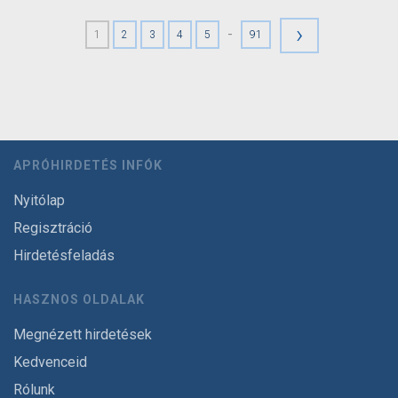
›
-
1
2
3
4
5
91
APRÓHIRDETÉS INFÓK
Nyitólap
Regisztráció
Hirdetésfeladás
HASZNOS OLDALAK
Megnézett hirdetések
Kedvenceid
Rólunk