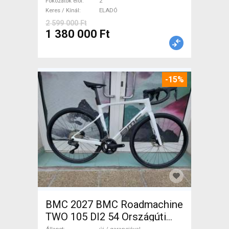
tárcsafék nem használt
Fokozatok elöl
2
Keres / Kínál
ELADÓ
ELADÓ
2 599 000 Ft
1 380 000 Ft
-15%
BMC 2027 BMC Roadmachine
TWO 105 DI2 54 Országúti