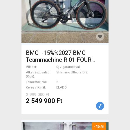
BMC -15%%2027 BMC
Teammachine R 01 FOUR
(56,58) Országúti Shimano
Állapot
új / garanciával
Ultegra Di2 tárcsafék új /
Alkatrészcsalád
Shimano Ultegra Di2
(Outi)
garanciával ELADÓ
Fokozatok elöl
2
Keres / Kínál
ELADÓ
2 999 000 Ft
2 549 900 Ft
-15%