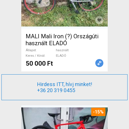
MALI Mali Iron (?) Országúti
használt ELADÓ
Állapot
használt
Keres / Kínál
ELADÓ
50 000 Ft
Hirdess ITT, hívj minket!
+36 20 319 0455
-15%