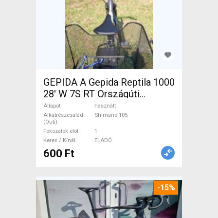
GEPIDA A Gepida Reptila 1000
28' W 7S RT Országúti
Shimano 105 használt ELADÓ
Állapot
használt
Alkatrészcsalád
Shimano 105
(Outi)
Fokozatok elöl
1
Keres / Kínál
ELADÓ
600 Ft
-15%