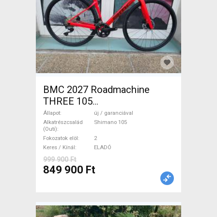
BMC 2027 Roadmachine
THREE 105
(47,51,54,56,58,61) Országúti
Állapot
új / garanciával
Shimano 105 tárcsafék új /
Alkatrészcsalád
Shimano 105
(Outi)
garanciával ELADÓ
Fokozatok elöl
2
Keres / Kínál
ELADÓ
999 900 Ft
849 900 Ft