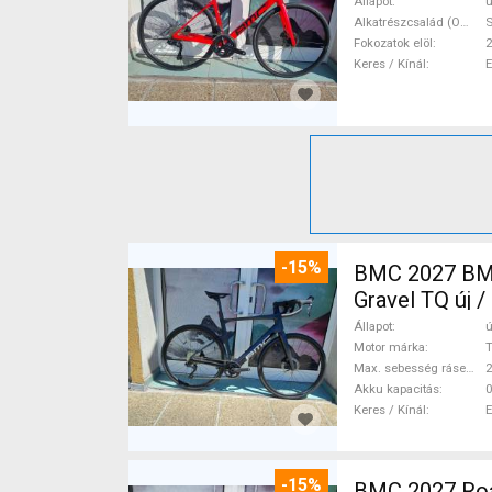
Állapot
ú
Alkatrészcsalád (Outi)
S
Fokozatok elöl
2
Keres / Kínál
-15%
BMC 2027 BMC
Gravel TQ új 
Állapot
ú
Motor márka
Max. sebesség rásegítéssel
Akku kapacitás
0
Keres / Kínál
-15%
BMC 2027 Roadmachine THREE 10