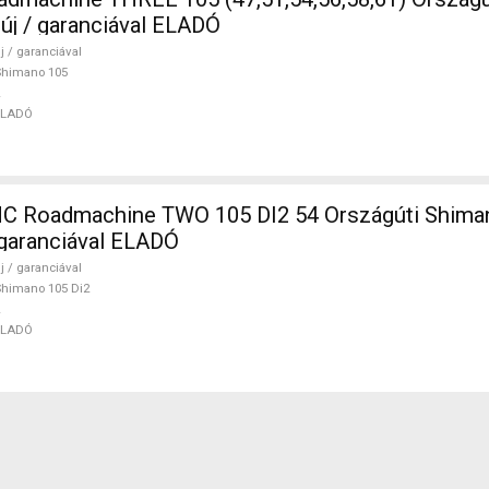
 új / garanciával ELADÓ
j / garanciával
Shimano 105
ELADÓ
 Roadmachine TWO 105 DI2 54 Országúti Shiman
/ garanciával ELADÓ
j / garanciával
himano 105 Di2
ELADÓ