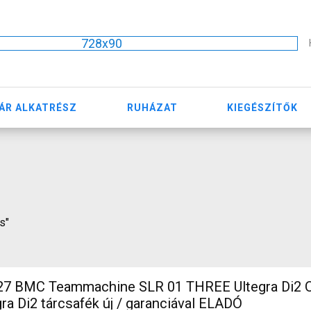
728x90
ÁR ALKATRÉSZ
RUHÁZAT
KIEGÉSZÍTŐK
s"
 BMC Teammachine SLR 01 THREE Ultegra Di2 O
ra Di2 tárcsafék új / garanciával ELADÓ