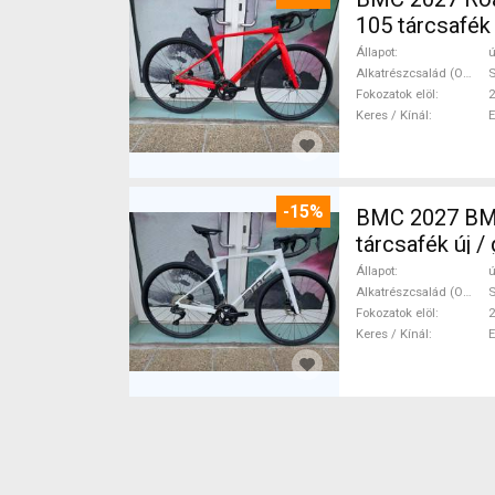
105 tárcsafék
Állapot
ú
Alkatrészcsalád (Outi)
Fokozatok elöl
2
Keres / Kínál
-15%
BMC 2027 BMC
tárcsafék új 
Állapot
ú
Alkatrészcsalád (Outi)
S
Fokozatok elöl
2
Keres / Kínál