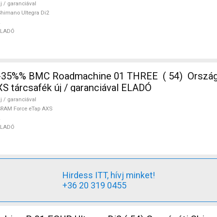
j / garanciával
himano Ultegra Di2
ELADÓ
-35%% BMC Roadmachine 01 THREE ( 54) Orszá
S tárcsafék új / garanciával ELADÓ
j / garanciával
RAM Force eTap AXS
ELADÓ
Hirdess ITT, hívj minket!
+36 20 319 0455