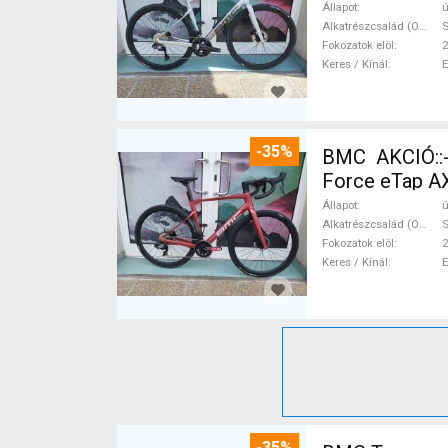
Állapot
ú
Alkatrészcsalád (Outi)
S
Fokozatok elöl
2
Keres / Kínál
-35%
BMC AKCIÓ::
Force eTap AX
Állapot
ú
Alkatrészcsalád (Outi)
S
Fokozatok elöl
2
Keres / Kínál
-35%