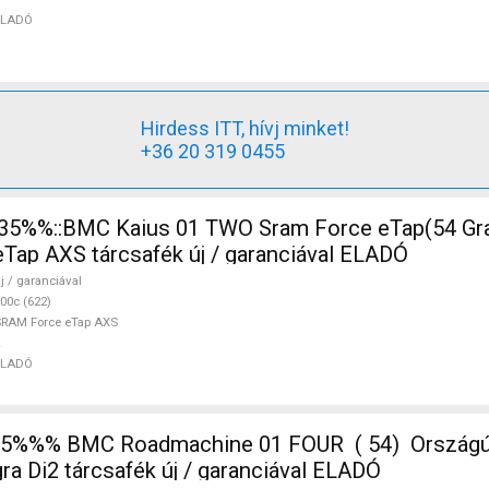
ELADÓ
Hirdess ITT, hívj minket!
+36 20 319 0455
ap AXS tárcsafék új / garanciával ELADÓ
j / garanciával
00c (622)
RAM Force eTap AXS
ELADÓ
%%% BMC Roadmachine 01 FOUR ( 54) Országúti,
ra Di2 tárcsafék új / garanciával ELADÓ