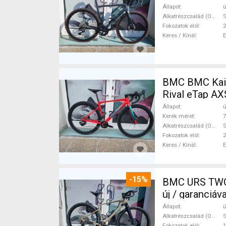
Állapot
ú
Alkatrészcsalád (Outi)
S
Fokozatok elöl
2
Keres / Kínál
BMC BMC Kaius 01 
Rival eTap AX
Állapot
ú
Kerék méret
7
Alkatrészcsalád (Outi)
S
Fokozatok elöl
2
Keres / Kínál
-15%
BMC URS TWO 
új / garanciá
Állapot
ú
Alkatrészcsalád (Outi)
Fokozatok elöl
1