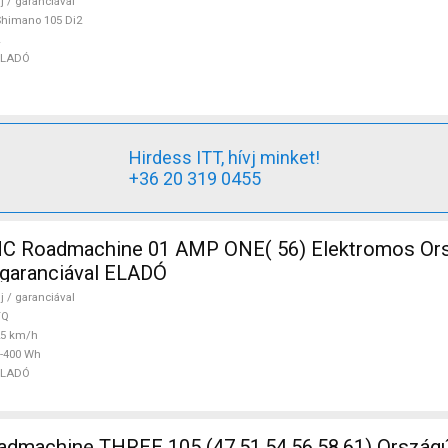
j / garanciával
himano 105 Di2
ELADÓ
Hirdess ITT, hívj minket!
+36 20 319 0455
 Roadmachine 01 AMP ONE( 56) Elektromos Ors
/ garanciával ELADÓ
j / garanciával
TQ
25 km/h
-400 Wh
ELADÓ
5 (47,51,54,56,58,61) Országúti Shimano