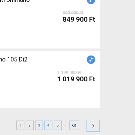
999 900 Ft
849 900 Ft
o 105 Di2
1 199 000 Ft
1 019 900 Ft
›
-
1
2
3
4
5
68