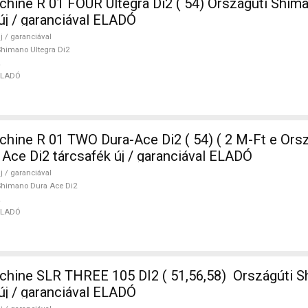
ne R 01 FOUR Ultegra Di2 ( 54) Országúti Shima
új / garanciával ELADÓ
j / garanciával
himano Ultegra Di2
ELADÓ
ine R 01 TWO Dura-Ace Di2 ( 54) ( 2 M-Ft e Orsz
Ace Di2 tárcsafék új / garanciával ELADÓ
j / garanciával
himano Dura Ace Di2
ELADÓ
ine SLR THREE 105 DI2 ( 51,56,58) Országúti S
új / garanciával ELADÓ