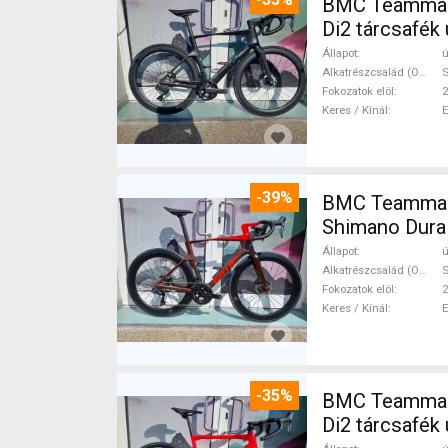
BMC Teammachi
Di2 tárcsafék 
Állapot
ú
Alkatrészcsalád (Outi)
S
Fokozatok elöl
2
Keres / Kínál
-39%
BMC Teammach
Shimano Dura 
Állapot
ú
Alkatrészcsalád (Outi)
S
Fokozatok elöl
2
Keres / Kínál
-35%
BMC Teammach
Di2 tárcsafék 