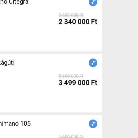
no Ultegra
3 600 000 Ft
2 340 000 Ft
ágúti
5 699 000 Ft
3 499 000 Ft
himano 105
1 650 000 Ft