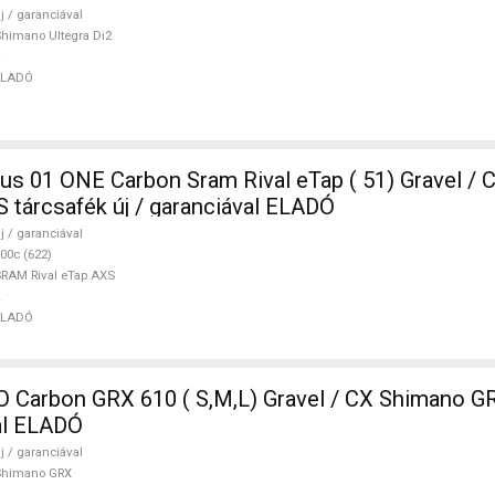
j / garanciával
himano Ultegra Di2
ELADÓ
ONE Carbon Sram Rival eTap ( 51) Gravel / CX SRAM
S tárcsafék új / garanciával ELADÓ
j / garanciával
00c (622)
RAM Rival eTap AXS
ELADÓ
Carbon GRX 610 ( S,M,L) Gravel / CX Shimano GR
val ELADÓ
j / garanciával
Shimano GRX