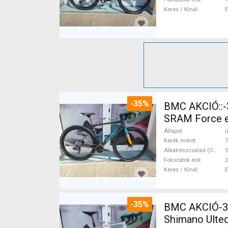
Keres / Kínál
-35%
BMC AKCIÓ::-35%%::BMC Kaius 01 TWO Sram Force eTap(54 Gravel / CX
SRAM Force eT
Állapot
ú
Kerék méret
7
Alkatrészcsalád (Outi)
S
Fokozatok elöl
2
Keres / Kínál
-35%
BMC AKCIÓ-35
Shimano Ulteg