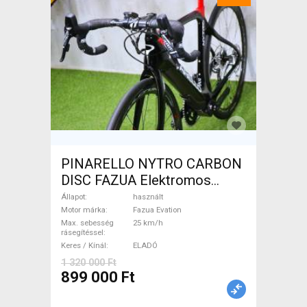
PINARELLO NYTRO CARBON
DISC FAZUA Elektromos
Országúti / Gravel Fazua
Állapot
használt
Evation használt ELADÓ
Motor márka
Fazua Evation
Max. sebesség
25 km/h
rásegítéssel
Keres / Kínál
ELADÓ
1 320 000 Ft
899 000 Ft