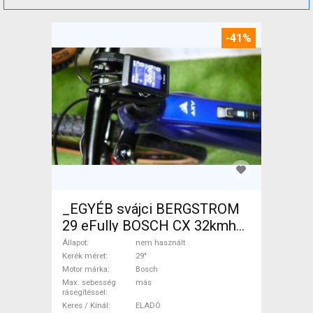
-41%
_EGYÉB svájci BERGSTROM
29 eFully BOSCH CX 32kmh
0km Elektromos Mountain
Állapot
nem használt
Bike 29" össztelós / fully
Kerék méret
29"
Motor márka
Bosch
Bosch nem használt ELADÓ
Max. sebesség
más
rásegítéssel
Keres / Kínál
ELADÓ