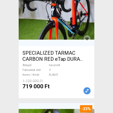
SPECIALIZED TARMAC
CARBON RED eTap DURA
Országúti használt ELADÓ
Állapot
használt
Fokozatok elöl
2
Keres / Kínál
ELADÓ
1 120 000 Ft
719 000 Ft
-33%