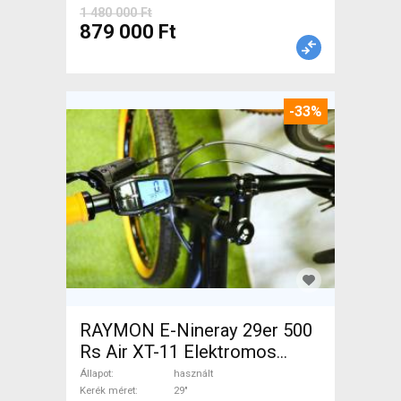
1 480 000 Ft
879 000 Ft
-33%
RAYMON E-Nineray 29er 500
Rs Air XT-11 Elektromos
Mountain Bike 29" elöl
Állapot
használt
teleszkópos Yamaha használt
Kerék méret
29"