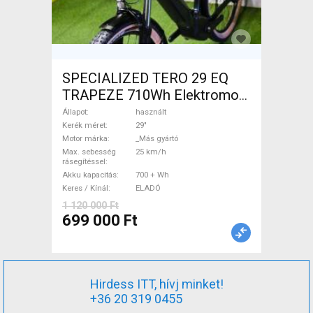
SPECIALIZED TERO 29 EQ
TRAPEZE 710Wh Elektromos
Trekking/cross 25 km/h _Más
Állapot
használt
gyártó 700 + Wh használt
Kerék méret
29"
Motor márka
_Más gyártó
ELADÓ
Max. sebesség
25 km/h
rásegítéssel
Akku kapacitás
700 + Wh
Keres / Kínál
ELADÓ
1 120 000 Ft
699 000 Ft
Hirdess ITT, hívj minket!
+36 20 319 0455