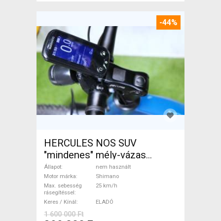
-44%
HERCULES NOS SUV
"mindenes" mély-vázas
Elektromos Trekking/cross
Állapot
nem használt
25 km/h Shimano nem
Motor márka
Shimano
Max. sebesség
25 km/h
használt ELADÓ
rásegítéssel
Keres / Kínál
ELADÓ
1 600 000 Ft