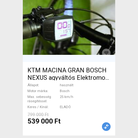
KTM MACINA GRAN BOSCH
NEXUS agyváltós Elektromos
Trekking/cross 25 km/h
Állapot
használt
Bosch használt ELADÓ
Motor márka
Bosch
Max. sebesség
25 km/h
rásegítéssel
Keres / Kínál
ELADÓ
799 000 Ft
539 000 Ft