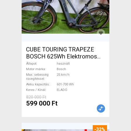
CUBE TOURING TRAPEZE
BOSCH 625Wh Elektromos
Trekking/cross 25 km/h
Állapot
használt
Bosch 601-700 Wh használt
Motor márka
Bosch
Max. sebesség
25 km/h
ELADÓ
rásegítéssel
Akku kapacitás
601-700 Wh
Keres / Kínál
ELADÓ
820 000 Ft
599 000 Ft
-32%