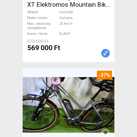
XT Elektromos Mountain Bike
össztelós / fully Yamaha
Állapot
használt
használt ELADÓ
Motor márka
Yamaha
Max. sebesség
25 km/h
rásegítéssel
Keres / Kínál
ELADÓ
970 000 Ft
569 000 Ft
-37%