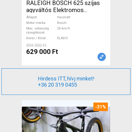
RALEIGH BOSCH 625 szíjas
agyváltós Elektromos
Trekking/cross 25 km/h
Állapot
használt
Bosch használt ELADÓ
Motor márka
Bosch
Max. sebesség
25 km/h
rásegítéssel
Keres / Kínál
ELADÓ
899 000 Ft
629 000 Ft
Hirdess ITT, hívj minket!
+36 20 319 0455
-31%