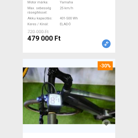
Motor márka
Yamaha
ELADÓ
Max. sebesség
25 km/h
rásegítéssel
Akku kapacitás
401-500 Wh
Keres / Kínál
ELADÓ
720 000 Ft
479 000 Ft
-30%