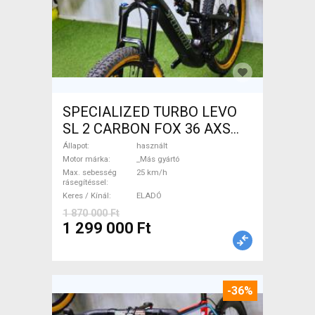
SPECIALIZED TURBO LEVO
SL 2 CARBON FOX 36 AXS
Elektromos Mountain Bike
Állapot
használt
össztelós / fully _Más gyártó
Motor márka
_Más gyártó
Max. sebesség
25 km/h
használt ELADÓ
rásegítéssel
Keres / Kínál
ELADÓ
1 870 000 Ft
1 299 000 Ft
-36%