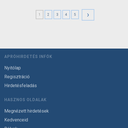
›
1
2
3
4
5
APRÓHIRDETÉS INFÓK
Nyitólap
Regisztráció
Hirdetésfeladás
HASZNOS OLDALAK
Megnézett hirdetések
Kedvenceid