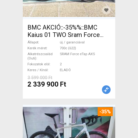
BMC AKCIÓ::-35%%::BMC
Kaius 01 TWO Sram Force
eTap(54 Gravel / CX SRAM
Állapot
új / garanciával
Force eTap AXS tárcsafék új /
Kerék méret
700c (622)
Alkatrészcsalád
SRAM Force eTap AXS
garanciával ELADÓ
(Outi)
Fokozatok elöl
2
Keres / Kínál
ELADÓ
3 599 000 Ft
2 339 900 Ft
-35%