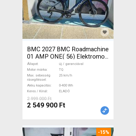
BMC 2027 BMC Roadmachine
01 AMP ONE( 56) Elektromos
Országúti / Gravel TQ új /
Állapot
új / garanciával
garanciával ELADÓ
Motor márka
TQ
Max. sebesség
25 km/h
rásegítéssel
Akku kapacitás
0-400 Wh
Keres / Kínál
ELADÓ
2 999 000 Ft
2 549 900 Ft
-15%