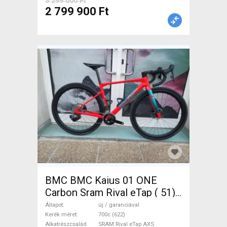
3 299 000 Ft
2 799 900 Ft
BMC BMC Kaius 01 ONE
Carbon Sram Rival eTap ( 51)
Gravel / CX SRAM Rival eTap
Állapot
új / garanciával
AXS tárcsafék új / garanciával
Kerék méret
700c (622)
Alkatrészcsalád
SRAM Rival eTap AXS