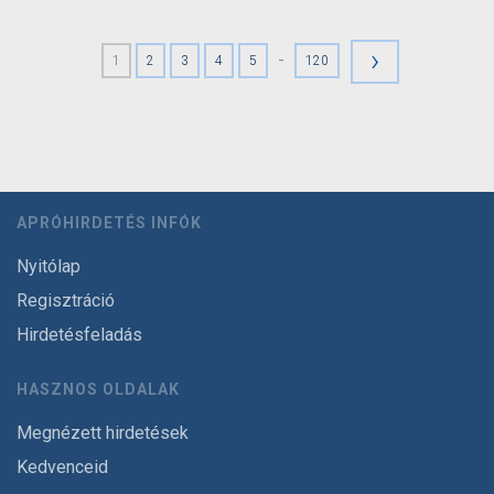
›
-
1
2
3
4
5
120
APRÓHIRDETÉS INFÓK
Nyitólap
Regisztráció
Hirdetésfeladás
HASZNOS OLDALAK
Megnézett hirdetések
Kedvenceid