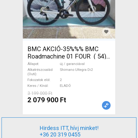
BMC AKCIÓ-35%%% BMC
Roadmachine 01 FOUR ( 54)
Országúti, Triatlon Shimano
Állapot
új / garanciával
Ultegra Di2 tárcsafék új /
Alkatrészcsalád
Shimano Ultegra Di2
(Outi)
garanciával ELADÓ
Fokozatok elöl
2
Keres / Kínál
ELADÓ
3 199 000 Ft
2 079 900 Ft
Hirdess ITT, hívj minket!
+36 20 319 0455