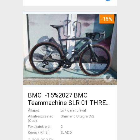
-15%
BMC -15%2027 BMC
Teammachine SLR 01 THREE
Ultegra Di2 Országúti
Állapot
új / garanciával
Shimano Ultegra Di2 tárcsafék
Alkatrészcsalád
Shimano Ultegra Di2
(Outi)
új / garanciával ELADÓ
Fokozatok elöl
2
Keres / Kínál
ELADÓ