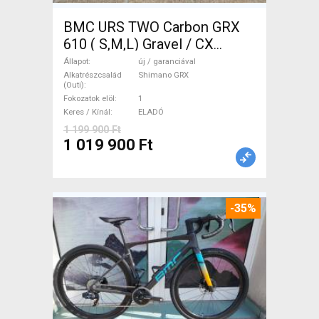
BMC URS TWO Carbon GRX
610 ( S,M,L) Gravel / CX
Shimano GRX tárcsafék új /
Állapot
új / garanciával
garanciával ELADÓ
Alkatrészcsalád
Shimano GRX
(Outi)
Fokozatok elöl
1
Keres / Kínál
ELADÓ
1 199 900 Ft
1 019 900 Ft
-35%