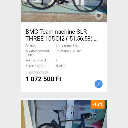
BMC Teammachine SLR
THREE 105 DI2 ( 51,56,58)
Országúti Shimano 105 Di2
Állapot
új / garanciával
tárcsafék új / garanciával
Alkatrészcsalád
Shimano 105 Di2
(Outi)
ELADÓ
Fokozatok elöl
2
Keres / Kínál
ELADÓ
1 650 000 Ft
1 072 500 Ft
-15%