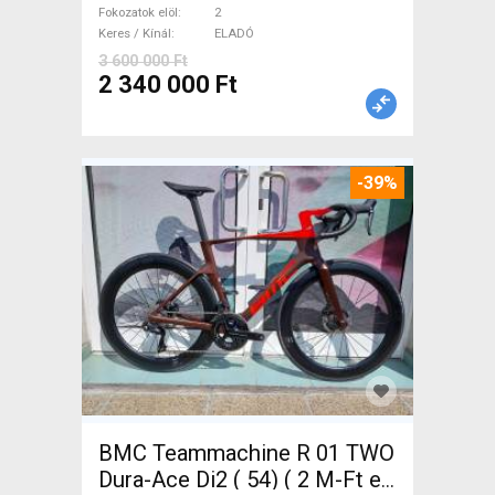
ELADÓ
Fokozatok elöl
2
Keres / Kínál
ELADÓ
3 600 000 Ft
2 340 000 Ft
-39%
BMC Teammachine R 01 TWO
Dura-Ace Di2 ( 54) ( 2 M-Ft e