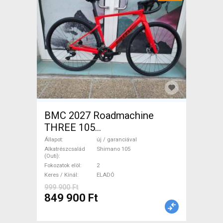
BMC 2027 Roadmachine
THREE 105
(47,51,54,56,58,61) Országúti
Állapot
új / garanciával
Shimano 105 tárcsafék új /
Alkatrészcsalád
Shimano 105
(Outi)
garanciával ELADÓ
Fokozatok elöl
2
Keres / Kínál
ELADÓ
999 900 Ft
849 900 Ft