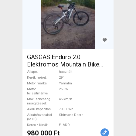
GASGAS Enduro 2.0
Elektromos Mountain Bike
29" össztelós / fully Yamaha
Állapot
használt
Shimano Deore használt
Kerék méret
29"
Motor márka
Yamaha
ELADÓ
Motor
250 W
teljesítménye
Max. sebesség
45 km/h
rásegítéssel
Akku kapacitás
700 + Wh
Alkatrészcsalád
Shimano Deore
(MTB)
Keres / Kínál
ELADÓ
980 000 Ft