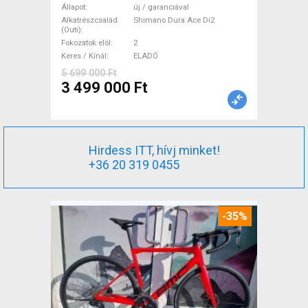
Országúti Shimano Dura Ace
Állapot
új / garanciával
Di2 tárcsafék új / garanciával
Alkatrészcsalád
Shimano Dura Ace Di2
(Outi)
ELADÓ
Fokozatok elöl
2
Keres / Kínál
ELADÓ
5 699 000 Ft
3 499 000 Ft
Hirdess ITT, hívj minket!
+36 20 319 0455
-35%