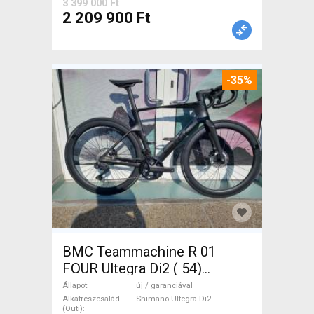
3 399 000 Ft
2 209 900 Ft
-35%
BMC Teammachine R 01
FOUR Ultegra Di2 ( 54)
Országúti Shimano Ultegra
Állapot
új / garanciával
Di2 tárcsafék új / garanciával
Alkatrészcsalád
Shimano Ultegra Di2
(Outi)