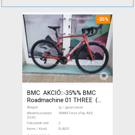
-35%
BMC AKCIÓ::-35%% BMC
Roadmachine 01 THREE (
54) Országúti SRAM Force
Állapot
új / garanciával
eTap AXS tárcsafék új /
Alkatrészcsalád
SRAM Force eTap AXS
(Outi)
garanciával ELADÓ
Fokozatok elöl
2
Keres / Kínál
ELADÓ