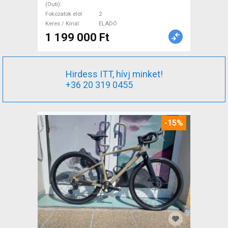
ELADÓ
(Outi)
Fokozatok elöl
2
Keres / Kínál
ELADÓ
1 199 000 Ft
Hirdess ITT, hívj minket!
+36 20 319 0455
-15%