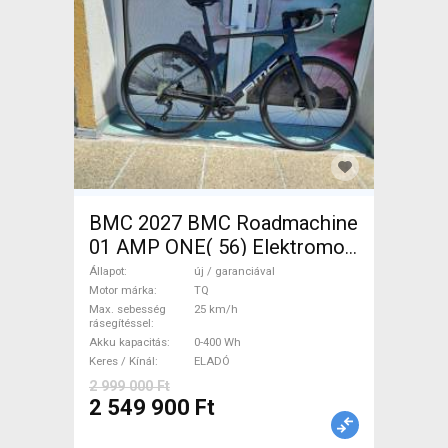
BMC 2027 BMC Roadmachine
01 AMP ONE( 56) Elektromos
Országúti / Gravel TQ új /
Állapot
új / garanciával
garanciával ELADÓ
Motor márka
TQ
Max. sebesség
25 km/h
rásegítéssel
Akku kapacitás
0-400 Wh
Keres / Kínál
ELADÓ
2 999 000 Ft
2 549 900 Ft