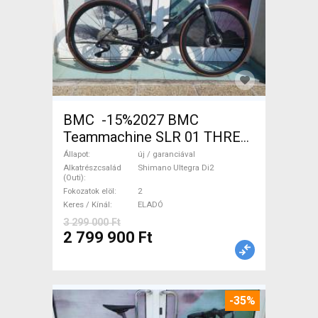
BMC -15%2027 BMC
Teammachine SLR 01 THREE
Ultegra Di2 Országúti
Állapot
új / garanciával
Shimano Ultegra Di2 tárcsafék
Alkatrészcsalád
Shimano Ultegra Di2
(Outi)
új / garanciával ELADÓ
Fokozatok elöl
2
Keres / Kínál
ELADÓ
3 299 000 Ft
2 799 900 Ft
-35%