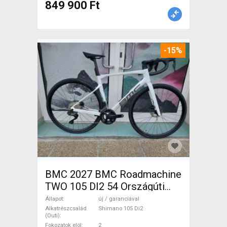
849 900 Ft
-15%
BMC 2027 BMC Roadmachine
TWO 105 DI2 54 Országúti
Shimano 105 Di2 tárcsafék új
Állapot
új / garanciával
/ garanciával ELADÓ
Alkatrészcsalád
Shimano 105 Di2
(Outi)
Fokozatok elöl
2