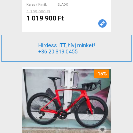
Keres / Kínál
ELADÓ
1 199 000 Ft
1 019 900 Ft
Hirdess ITT, hívj minket!
+36 20 319 0455
-15%