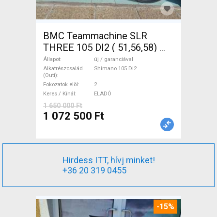
BMC Teammachine SLR
THREE 105 DI2 ( 51,56,58)
Országúti Shimano 105 Di2
Állapot
új / garanciával
tárcsafék új / garanciával
Alkatrészcsalád
Shimano 105 Di2
(Outi)
ELADÓ
Fokozatok elöl
2
Keres / Kínál
ELADÓ
1 650 000 Ft
1 072 500 Ft
Hirdess ITT, hívj minket!
+36 20 319 0455
-15%