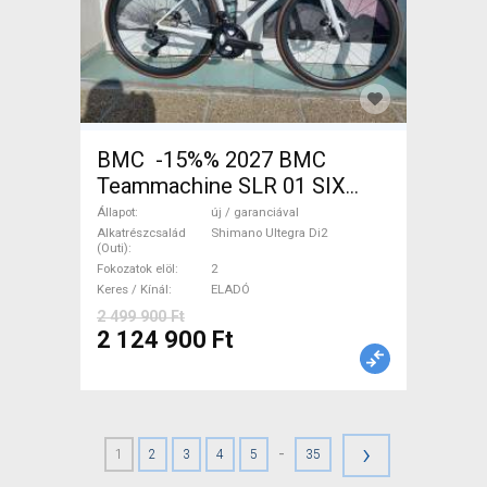
BMC -15%% 2027 BMC
Teammachine SLR 01 SIX
Ultegra Di2 Országúti
Állapot
új / garanciával
Shimano Ultegra Di2 tárcsafék
Alkatrészcsalád
Shimano Ultegra Di2
(Outi)
új / garanciával ELADÓ
Fokozatok elöl
2
Keres / Kínál
ELADÓ
2 499 900 Ft
2 124 900 Ft
›
-
1
2
3
4
5
35