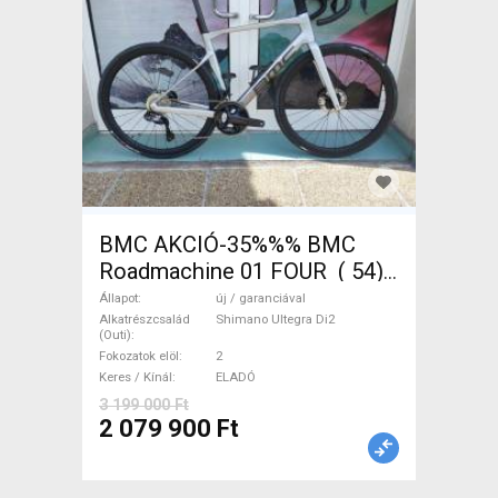
BMC AKCIÓ-35%%% BMC
Roadmachine 01 FOUR ( 54)
Országúti, Triatlon Shimano
Állapot
új / garanciával
Ultegra Di2 tárcsafék új /
Alkatrészcsalád
Shimano Ultegra Di2
(Outi)
garanciával ELADÓ
Fokozatok elöl
2
Keres / Kínál
ELADÓ
3 199 000 Ft
2 079 900 Ft