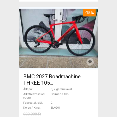
-15%
BMC 2027 Roadmachine
THREE 105
(47,51,54,56,58,61) Országúti
Állapot
új / garanciával
Shimano 105 tárcsafék új /
Alkatrészcsalád
Shimano 105
(Outi)
garanciával ELADÓ
Fokozatok elöl
2
Keres / Kínál
ELADÓ
999 900 Ft