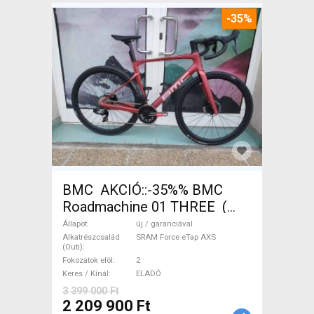
-35%
BMC AKCIÓ::-35%% BMC
Roadmachine 01 THREE (
54) Országúti SRAM Force
Állapot
új / garanciával
eTap AXS tárcsafék új /
Alkatrészcsalád
SRAM Force eTap AXS
(Outi)
garanciával ELADÓ
Fokozatok elöl
2
Keres / Kínál
ELADÓ
3 399 000 Ft
2 209 900 Ft