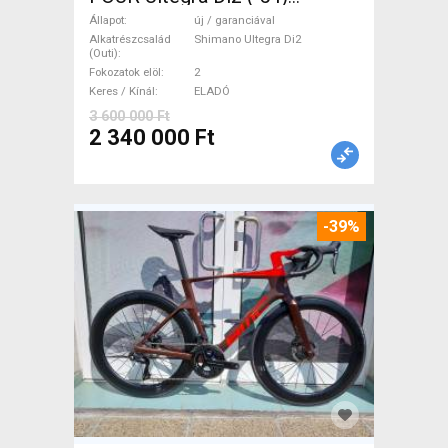
Országúti Shimano Ultegra
Állapot
új / garanciával
Di2 tárcsafék új / garanciával
Alkatrészcsalád
Shimano Ultegra Di2
(Outi)
ELADÓ
Fokozatok elöl
2
Keres / Kínál
ELADÓ
3 600 000 Ft
2 340 000 Ft
-39%