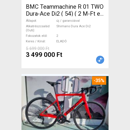
BMC Teammachine R 01 TWO
Dura-Ace Di2 ( 54) ( 2 M-Ft e
Országúti Shimano Dura Ace
Állapot
új / garanciával
Di2 tárcsafék új / garanciával
Alkatrészcsalád
Shimano Dura Ace Di2
(Outi)
ELADÓ
Fokozatok elöl
2
Keres / Kínál
ELADÓ
5 699 000 Ft
3 499 000 Ft
-35%