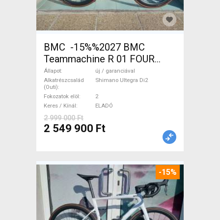
BMC -15%%2027 BMC
Teammachine R 01 FOUR
(56,58) Országúti Shimano
Állapot
új / garanciával
Ultegra Di2 tárcsafék új /
Alkatrészcsalád
Shimano Ultegra Di2
(Outi)
garanciával ELADÓ
Fokozatok elöl
2
Keres / Kínál
ELADÓ
2 999 000 Ft
2 549 900 Ft
-15%