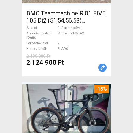
BMC Teammachine R 01 FIVE
105 Di2 (51,54,56,58)
Országúti Shimano 105 Di2
Állapot
új / garanciával
tárcsafék új / garanciával
Alkatrészcsalád
Shimano 105 Di2
(Outi)
ELADÓ
Fokozatok elöl
2
Keres / Kínál
ELADÓ
2 490 000 Ft
2 124 900 Ft
-15%