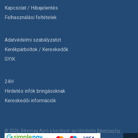
Kapcsolat / Hibajelentés
Felhasználási feltételek
Adatvédelmi szabályzatot
Kerékpárboltok / Kereskedők
GYIK
24H
Hirdetés infók bringásoknak
Kereskedői információk
© 2026, Bikemag Apró a kerékpár apróhirdetés
Bikemag.hu