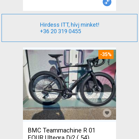
Hirdess ITT, hívj minket!
+36 20 319 0455
-35%
BMC Teammachine R 01
FOUR Ultegra Di2 ( 54)