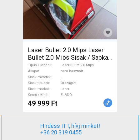
Laser Bullet 2.0 Mips Laser
Bullet 2.0 Mips Sisak / Sapka
Országúti L nem használt
Típus / Modell
Laser Bullet 2.0 Mips
ELADÓ
Állapot
nem használt
Sisak méretek
L
Sisak típusok
Országúti
Sisak márkák
Lazer
Keres / Kínál
ELADÓ
49 999 Ft
Hirdess ITT, hívj minket!
+36 20 319 0455