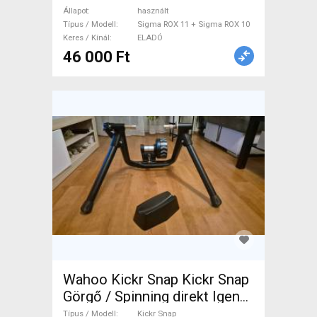
ROX 11 + Sigma ROX 10
Állapot
használt
Computer / GPS / Kamera
Típus / Modell
Sigma ROX 11 + Sigma ROX 10
Keres / Kínál
ELADÓ
használt ELADÓ
46 000 Ft
Wahoo Kickr Snap Kickr Snap
Görgő / Spinning direkt Igen
Igen használt ELADÓ
Típus / Modell
Kickr Snap