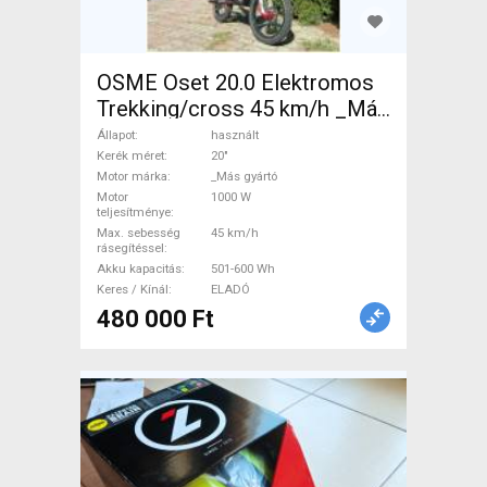
OSME Oset 20.0 Elektromos
Trekking/cross 45 km/h _Más
gyártó 501-600 Wh használt
Állapot
használt
ELADÓ
Kerék méret
20"
Motor márka
_Más gyártó
Motor
1000 W
teljesítménye
Max. sebesség
45 km/h
rásegítéssel
Akku kapacitás
501-600 Wh
Keres / Kínál
ELADÓ
480 000 Ft