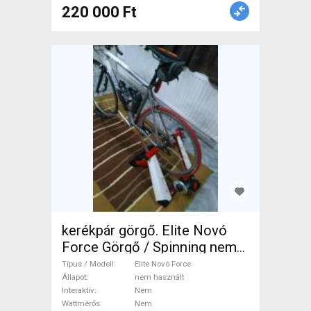
220 000 Ft
kerékpár görgő. Elite Novó
Force Görgő / Spinning nem
használt ELADÓ
Típus / Modell
Elite Novó Force
Állapot
nem használt
Interaktív
Nem
Wattmérős
Nem