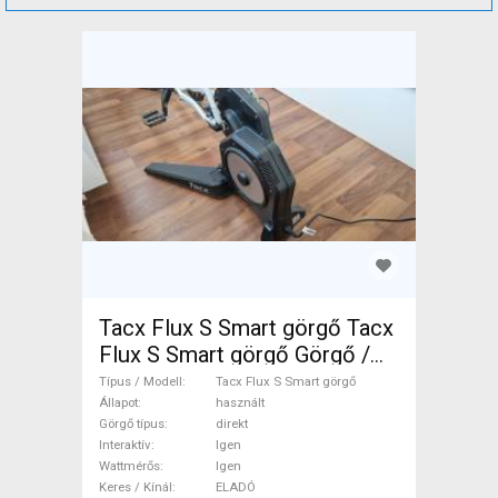
Tacx Flux S Smart görgő Tacx
Flux S Smart görgő Görgő /
Spinning direkt Igen Igen
Típus / Modell
Tacx Flux S Smart görgő
használt ELADÓ
Állapot
használt
Görgő típus
direkt
Interaktív
Igen
Wattmérős
Igen
Keres / Kínál
ELADÓ