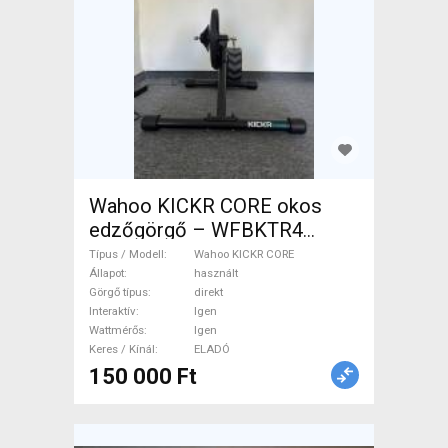
Wahoo KICKR CORE okos
edzőgörgő – WFBKTR4
Wahoo KICKR CORE Görgő /
Típus / Modell
Wahoo KICKR CORE
Spinning direkt Igen Igen
Állapot
használt
Görgő típus
direkt
használt ELADÓ
Interaktív
Igen
Wattmérős
Igen
Keres / Kínál
ELADÓ
150 000 Ft