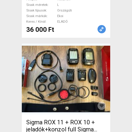
cm) Gara MIPS Sisak / Sapka
Sisak méretek
L
Országúti L használt ELADÓ
Sisak típusok
Országúti
Sisak márkák
Ekoi
Keres / Kínál
ELADÓ
36 000 Ft
Sigma ROX 11 + ROX 10 +
jeladók+konzol full Sigma