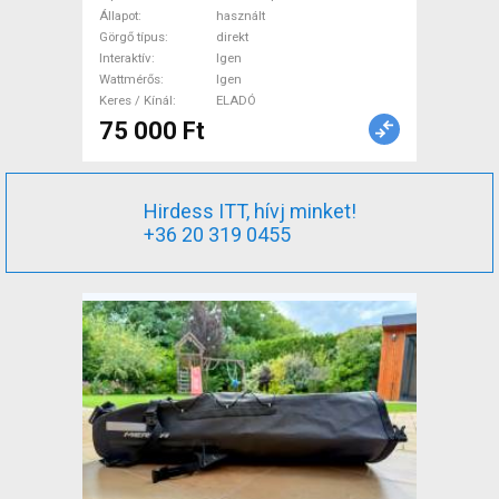
Állapot
használt
Görgő típus
direkt
Interaktív
Igen
Wattmérős
Igen
Keres / Kínál
ELADÓ
75 000 Ft
Hirdess ITT, hívj minket!
+36 20 319 0455