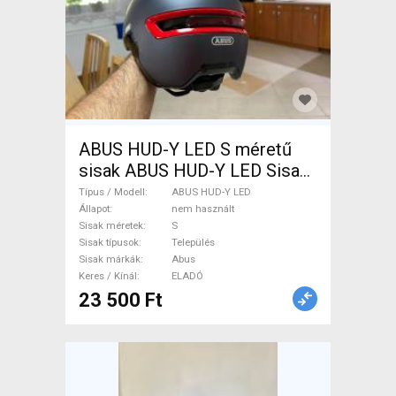
ABUS HUD-Y LED S méretű
sisak ABUS HUD-Y LED Sisak
/ Sapka Település S nem
Típus / Modell
ABUS HUD-Y LED
használt ELADÓ
Állapot
nem használt
Sisak méretek
S
Sisak típusok
Település
Sisak márkák
Abus
Keres / Kínál
ELADÓ
23 500 Ft