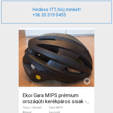
Hirdess ITT, hívj minket!
+36 20 319 0455
Ekoi Gara MIPS prémium
országúti kerékpáros sisak -
Fekete, L-es méret (59-61
Típus / Modell
Gara MIPS
Állapot
használt