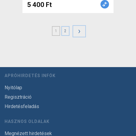
5 400 Ft
használt ELADÓ
›
1
2
APRÓHIRDETÉS INFÓK
Nyitólap
Regisztráció
Hirdetésfeladás
HASZNOS OLDALAK
Megnézett hirdetések