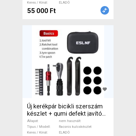
Keres / Kínál
ELADÓ
55 000 Ft
Új kerékpár bicikli szerszám
készlet + gumi defekt javító
folt ragasztó Racsnis
Állapot
nem használt
kulcskészlet Lakat /
Típus / Modell
Racsnis kulcskészlet
Keres / Kínál
ELADÓ
Szerszám / Pumpa nem