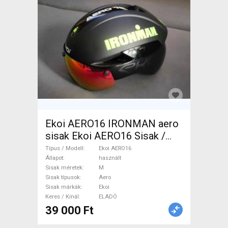
Ekoi AERO16 IRONMAN aero
sisak Ekoi AERO16 Sisak /
Sapka Aero M használt
Típus / Modell
Ekoi AERO16
ELADÓ
Állapot
használt
Sisak méretek
M
Sisak típusok
Aero
Sisak márkák
Ekoi
Keres / Kínál
ELADÓ
39 000 Ft