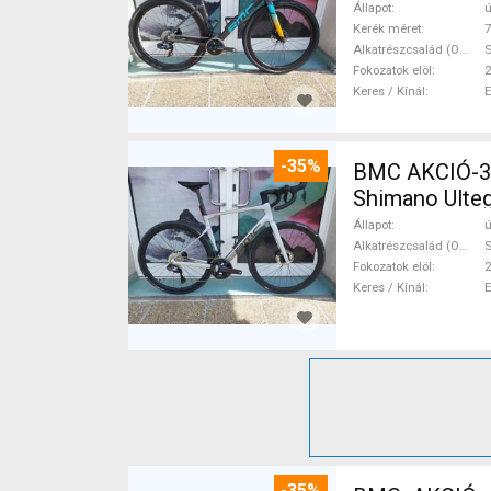
Állapot
ú
Kerék méret
7
Alkatrészcsalád (Outi)
S
Fokozatok elöl
2
Keres / Kínál
-35%
BMC AKCIÓ-35
Shimano Ulteg
Állapot
ú
Alkatrészcsalád (Outi)
S
Fokozatok elöl
2
Keres / Kínál
-35%