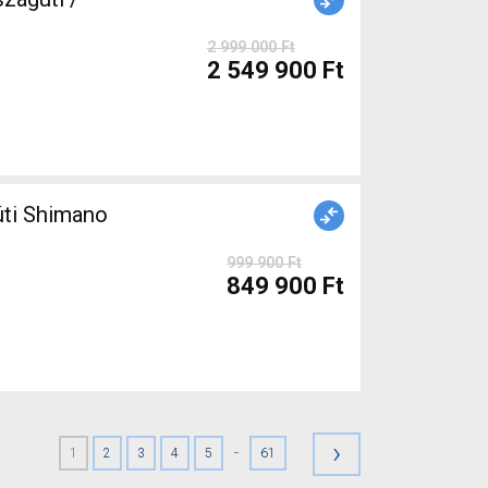
2 999 000 Ft
2 549 900 Ft
999 900 Ft
849 900 Ft
›
-
1
2
3
4
5
61