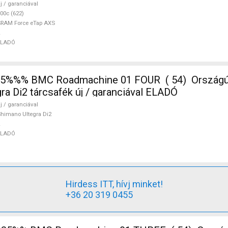
j / garanciával
00c (622)
RAM Force eTap AXS
ELADÓ
%%% BMC Roadmachine 01 FOUR ( 54) Országúti,
ra Di2 tárcsafék új / garanciával ELADÓ
j / garanciával
himano Ultegra Di2
ELADÓ
Hirdess ITT, hívj minket!
+36 20 319 0455