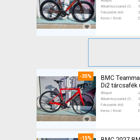
Állapot
ú
Alkatrészcsalád (Outi)
S
Fokozatok elöl
2
Keres / Kínál
-35%
BMC Teammach
Di2 tárcsafék 
Állapot
ú
Alkatrészcsalád (Outi)
S
Fokozatok elöl
2
Keres / Kínál
-15%
BMC 2027 BMC