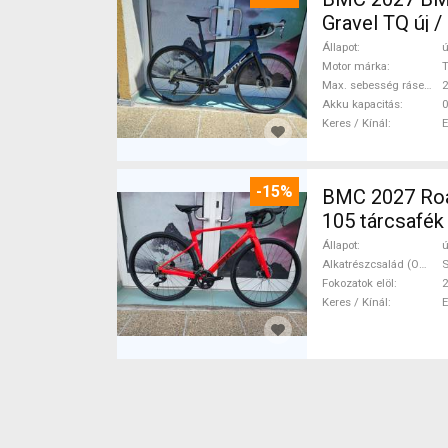
Gravel TQ új 
Állapot
ú
Motor márka
Max. sebesség rásegítéssel
Akku kapacitás
0
Keres / Kínál
-15%
BMC 2027 Roadmachine THREE 10
105 tárcsafék
Állapot
ú
Alkatrészcsalád (Outi)
Fokozatok elöl
2
Keres / Kínál