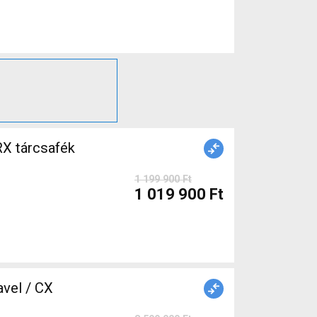
X tárcsafék
1 199 900 Ft
1 019 900 Ft