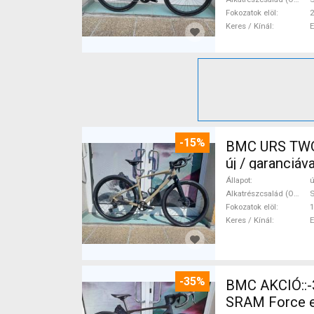
Fokozatok elöl
2
Keres / Kínál
-15%
BMC URS TWO 
új / garanciá
Állapot
ú
Alkatrészcsalád (Outi)
Fokozatok elöl
1
Keres / Kínál
-35%
BMC AKCIÓ::-35%%::BMC Kaius 01 TWO Sram Force eTap(54 Gravel / CX
SRAM Force eT