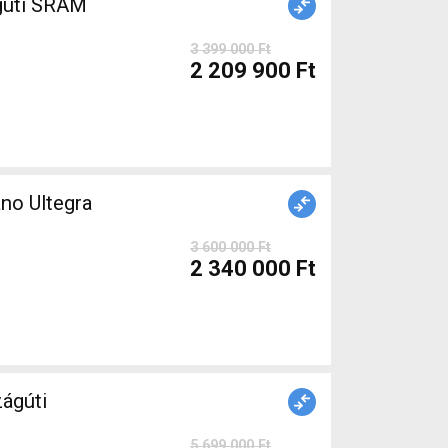
gúti SRAM
3 399 000 Ft
2 209 900 Ft
no Ultegra
3 600 000 Ft
2 340 000 Ft
ágúti
5 699 000 Ft