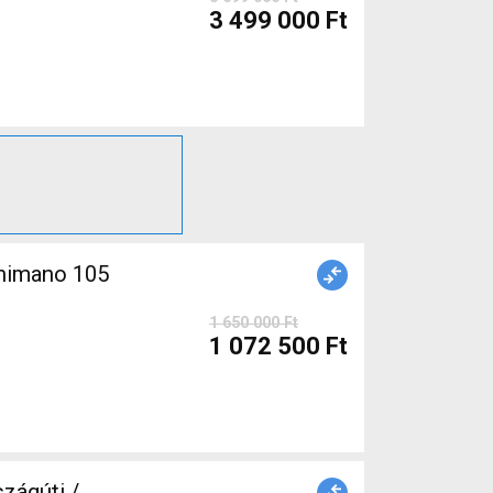
3 499 000 Ft
himano 105
1 650 000 Ft
1 072 500 Ft
zágúti /