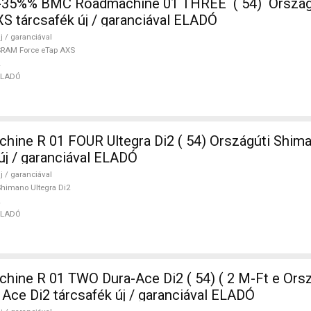
-35%% BMC Roadmachine 01 THREE ( 54) Orszá
S tárcsafék új / garanciával ELADÓ
j / garanciával
RAM Force eTap AXS
ELADÓ
ne R 01 FOUR Ultegra Di2 ( 54) Országúti Shima
új / garanciával ELADÓ
j / garanciával
himano Ultegra Di2
ELADÓ
ine R 01 TWO Dura-Ace Di2 ( 54) ( 2 M-Ft e Orsz
Ace Di2 tárcsafék új / garanciával ELADÓ