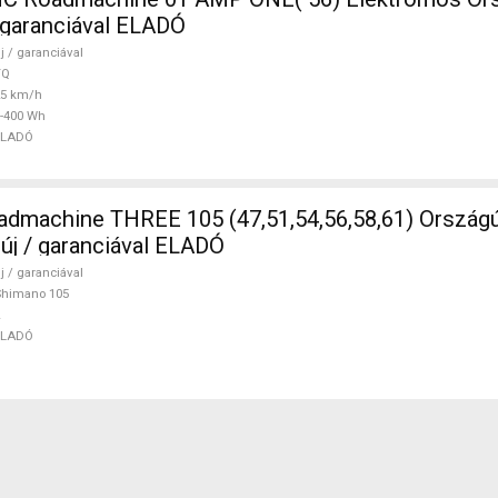
/ garanciával ELADÓ
j / garanciával
TQ
25 km/h
-400 Wh
ELADÓ
5 (47,51,54,56,58,61) Országúti Shimano
 új / garanciával ELADÓ
j / garanciával
Shimano 105
ELADÓ