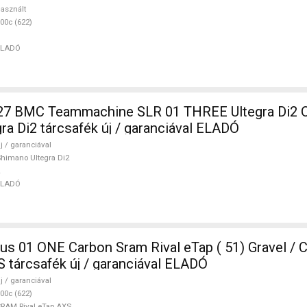
asznált
00c (622)
ELADÓ
 BMC Teammachine SLR 01 THREE Ultegra Di2 O
ra Di2 tárcsafék új / garanciával ELADÓ
j / garanciával
himano Ultegra Di2
ELADÓ
ONE Carbon Sram Rival eTap ( 51) Gravel / CX SRAM
S tárcsafék új / garanciával ELADÓ
j / garanciával
00c (622)
RAM Rival eTap AXS