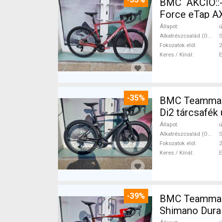
BMC AKCIÓ::
Force eTap AX
Állapot
ú
Alkatrészcsalád (Outi)
S
Fokozatok elöl
2
Keres / Kínál
-35%
BMC Teammachi
Di2 tárcsafék 
Állapot
ú
Alkatrészcsalád (Outi)
S
Fokozatok elöl
2
Keres / Kínál
-39%
BMC Teammach
Shimano Dura 