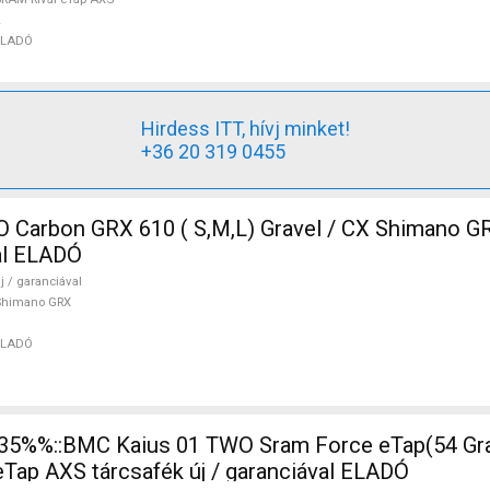
ELADÓ
Hirdess ITT, hívj minket!
+36 20 319 0455
Carbon GRX 610 ( S,M,L) Gravel / CX Shimano GR
val ELADÓ
j / garanciával
Shimano GRX
ELADÓ
ap AXS tárcsafék új / garanciával ELADÓ