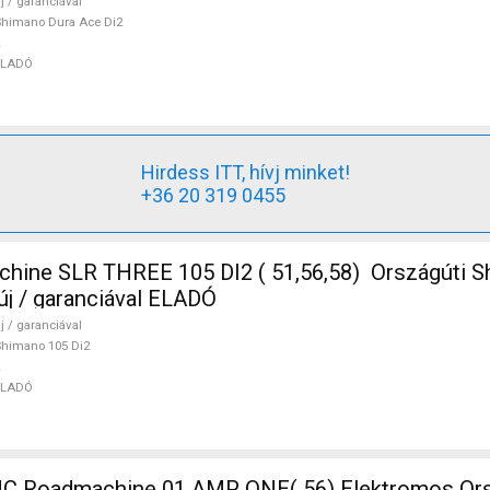
j / garanciával
himano Dura Ace Di2
ELADÓ
Hirdess ITT, hívj minket!
+36 20 319 0455
ine SLR THREE 105 DI2 ( 51,56,58) Országúti S
új / garanciával ELADÓ
j / garanciával
himano 105 Di2
ELADÓ
 Roadmachine 01 AMP ONE( 56) Elektromos Ors