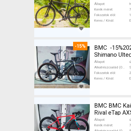
Állapot
h
Kerék méret
7
Fokozatok elöl
1
Keres / Kínál
-15%
BMC -15%2027
Shimano Ulteg
Állapot
ú
Alkatrészcsalád (Outi)
S
Fokozatok elöl
2
Keres / Kínál
BMC BMC Kaius 01 
Rival eTap AX
Állapot
ú
Kerék méret
7
Alkatrészcsalád (Outi)
S