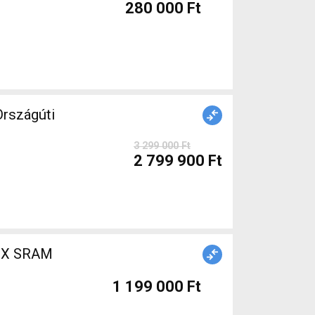
280 000 Ft
rszágúti
3 299 000 Ft
2 799 900 Ft
1 199 000 Ft