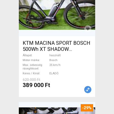
KTM MACINA SPORT BOSCH
500Wh XT SHADOW
Elektromos Trekking/cross
Állapot
használt
25 km/h Bosch használt
Motor márka
Bosch
Max. sebesség
25 km/h
ELADÓ
rásegítéssel
Keres / Kínál
ELADÓ
620 000 Ft
389 000 Ft
-29%