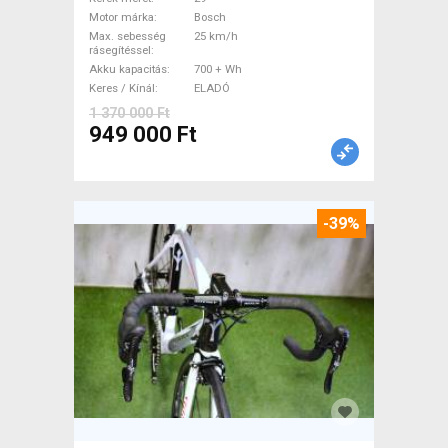
29" össztelós / fully Bosch
Motor márka
Bosch
használt ELADÓ
Max. sebesség
25 km/h
rásegítéssel
Akku kapacitás
700 + Wh
Keres / Kínál
ELADÓ
1 370 000 Ft
949 000 Ft
-39%