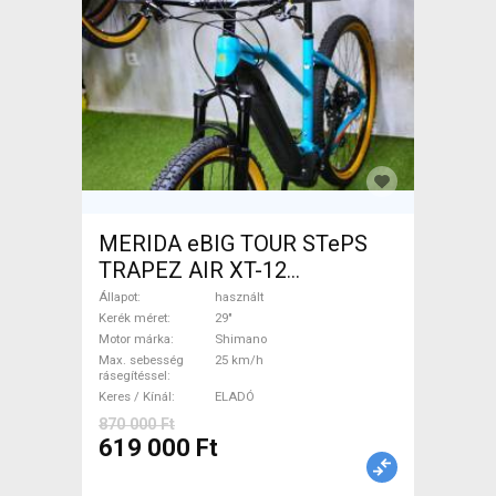
MERIDA eBIG TOUR STePS
TRAPEZ AIR XT-12
Elektromos Mountain Bike
Állapot
használt
29" elöl teleszkópos Shimano
Kerék méret
29"
Motor márka
Shimano
használt ELADÓ
Max. sebesség
25 km/h
rásegítéssel
Keres / Kínál
ELADÓ
870 000 Ft
619 000 Ft