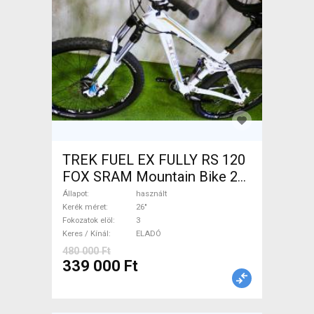
TREK FUEL EX FULLY RS 120
FOX SRAM Mountain Bike 26"
össztelós / fully használt
Állapot
használt
ELADÓ
Kerék méret
26"
Fokozatok elöl
3
Keres / Kínál
ELADÓ
480 000 Ft
339 000 Ft