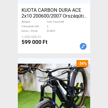
KUOTA CARBON DURA ACE
2x10 200600/2007 Országúti
nem használt ELADÓ
Állapot
nem használt
Fokozatok elöl
2
Keres / Kínál
ELADÓ
1 000 000 Ft
599 000 Ft
-34%