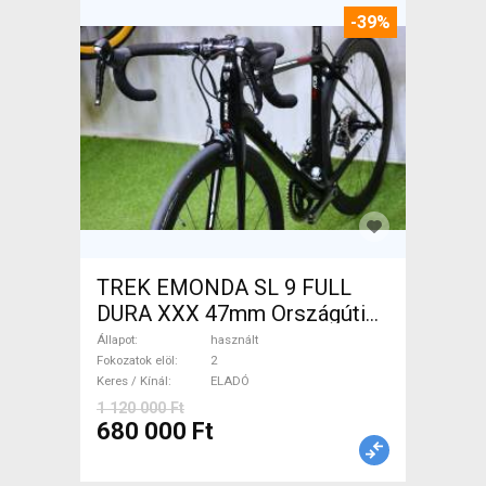
-39%
TREK EMONDA SL 9 FULL
DURA XXX 47mm Országúti
használt ELADÓ
Állapot
használt
Fokozatok elöl
2
Keres / Kínál
ELADÓ
1 120 000 Ft
680 000 Ft