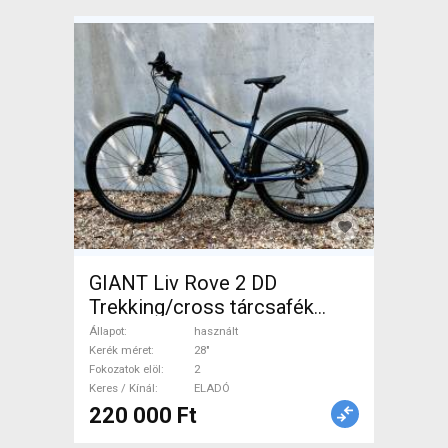
GIANT Liv Rove 2 DD
Trekking/cross tárcsafék
használt ELADÓ
Állapot
használt
Kerék méret
28"
Fokozatok elöl
2
Keres / Kínál
ELADÓ
220 000 Ft