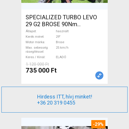
SPECIALIZED TURBO LEVO
29 G2 BROSE 90Nm
Elektromos Mountain Bike
Állapot
használt
29" össztelós / fully Brose
Kerék méret
29"
Motor márka
Brose
használt ELADÓ
Max. sebesség
25 km/h
rásegítéssel
Keres / Kínál
ELADÓ
1 120 000 Ft
735 000 Ft
Hirdess ITT, hívj minket!
+36 20 319 0455
-29%