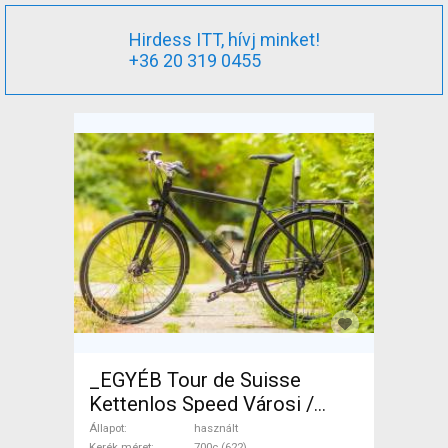
Hirdess ITT, hívj minket!
+36 20 319 0455
_EGYÉB Tour de Suisse
Kettenlos Speed Városi /
Cruiser tárcsafék használt
Állapot
használt
Kerék méret
700c (622)