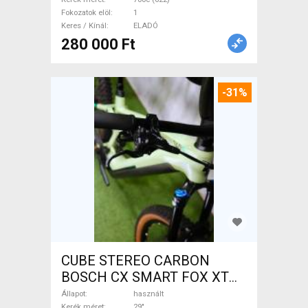
ELADÓ
Fokozatok elöl
1
Keres / Kínál
ELADÓ
280 000 Ft
-31%
CUBE STEREO CARBON
BOSCH CX SMART FOX XT
Elektromos Mountain Bike
Állapot
használt
Kerék méret
29"