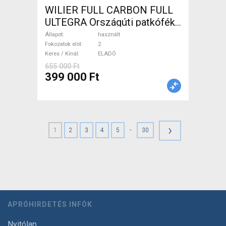
WILIER FULL CARBON FULL
ULTEGRA Országúti patkófék
használt ELADÓ
Állapot
használt
Fokozatok elöl
2
Keres / Kínál
ELADÓ
655 000 Ft
399 000 Ft
›
-
1
2
3
4
5
30
APRÓHIRDETÉS INFÓK
Nyitólap