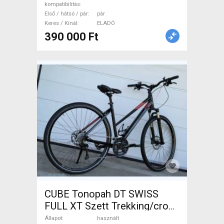
kompatibilitás
Első / hátsó / pár
pár
Keres / Kínál
ELADÓ
390 000 Ft
CUBE Tonopah DT SWISS
FULL XT Szett Trekking/cross
tárcsafék használt ELADÓ
Állapot
használt