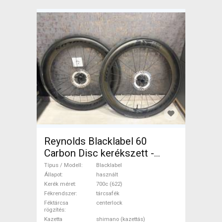
Reynolds Blacklabel 60
Carbon Disc kerékszett -
újszerű állapot Blacklabel
Típus / Modell
Blacklabel
Országúti / Gravel / Triatlon
Állapot
használt
Kerék méret
700c (622)
Alkatrész, Országúti Kerék /
Fékrendszer
tárcsafék
Felni / Gumi 700c (622)
Féktárcsa
centerlock
rögzítés
használt ELADÓ
Kazetta
shimano (kazettás)