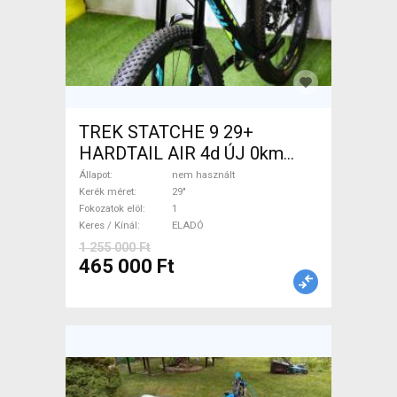
TREK STATCHE 9 29+
HARDTAIL AIR 4d ÚJ 0km
M/L Mountain Bike 29" elöl
Állapot
nem használt
teleszkópos nem használt
Kerék méret
29"
Fokozatok elöl
1
ELADÓ
Keres / Kínál
ELADÓ
1 255 000 Ft
465 000 Ft