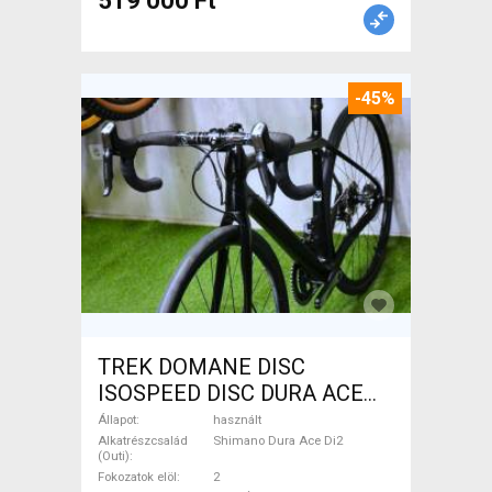
519 000 Ft
-45%
TREK DOMANE DISC
ISOSPEED DISC DURA ACE
Di2 2x11 52/53 Országúti
Állapot
használt
Shimano Dura Ace Di2
Alkatrészcsalád
Shimano Dura Ace Di2
(Outi)
tárcsafék használt ELADÓ
Fokozatok elöl
2