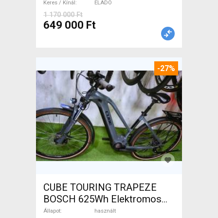
Keres / Kínál
ELADÓ
1 170 000 Ft
649 000 Ft
-27%
CUBE TOURING TRAPEZE
BOSCH 625Wh Elektromos
Trekking/cross 25 km/h
Állapot
használt