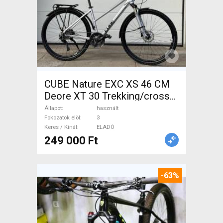
CUBE Nature EXC XS 46 CM
Deore XT 30 Trekking/cross
tárcsafék használt ELADÓ
Állapot
használt
Fokozatok elöl
3
Keres / Kínál
ELADÓ
249 000 Ft
-63%