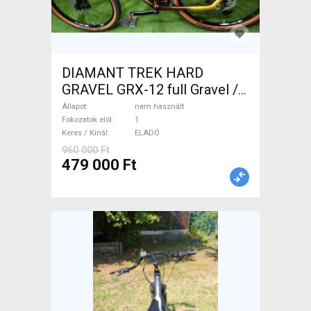
DIAMANT TREK HARD
GRAVEL GRX-12 full Gravel /
CX tárcsafék nem használt
Állapot
nem használt
ELADÓ
Fokozatok elöl
1
Keres / Kínál
ELADÓ
960 000 Ft
479 000 Ft