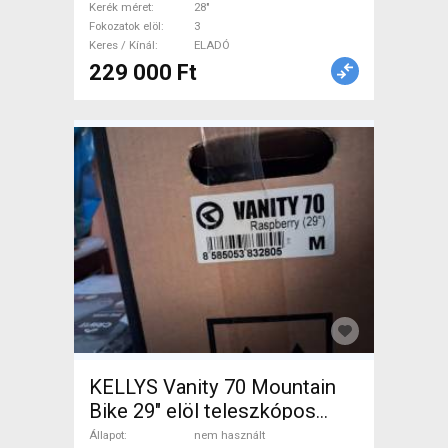
Kerék méret
28"
Fokozatok elöl
3
Keres / Kínál
ELADÓ
229 000 Ft
KELLYS Vanity 70 Mountain
Bike 29" elöl teleszkópos
Shimano Altus nem használt
Állapot
nem használt