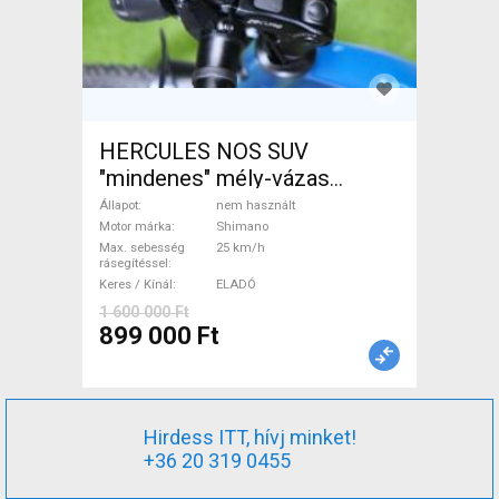
HERCULES NOS SUV
"mindenes" mély-vázas
Elektromos Trekking/cross
Állapot
nem használt
25 km/h Shimano nem
Motor márka
Shimano
Max. sebesség
25 km/h
használt ELADÓ
rásegítéssel
Keres / Kínál
ELADÓ
1 600 000 Ft
899 000 Ft
Hirdess ITT, hívj minket!
+36 20 319 0455