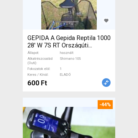
GEPIDA A Gepida Reptila 1000
28' W 7S RT Országúti
Shimano 105 használt ELADÓ
Állapot
használt
Alkatrészcsalád
Shimano 105
(Outi)
Fokozatok elöl
1
Keres / Kínál
ELADÓ
600 Ft
-44%