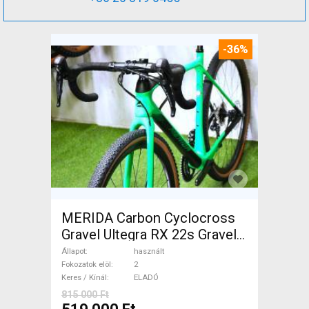
-36%
MERIDA Carbon Cyclocross
Gravel Ultegra RX 22s Gravel /
CX tárcsafék használt ELADÓ
Állapot
használt
Fokozatok elöl
2
Keres / Kínál
ELADÓ
815 000 Ft