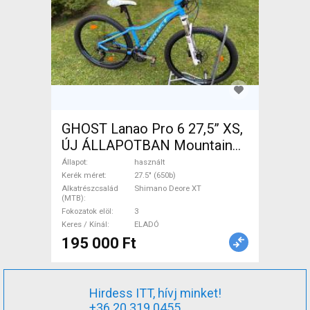
GHOST Lanao Pro 6 27,5” XS,
ÚJ ÁLLAPOTBAN Mountain
Bike 27.5" (650b) merev
Állapot
használt
Shimano Deore XT használt
Kerék méret
27.5" (650b)
Alkatrészcsalád
Shimano Deore XT
ELADÓ
(MTB)
Fokozatok elöl
3
Keres / Kínál
ELADÓ
195 000 Ft
Hirdess ITT, hívj minket!
+36 20 319 0455