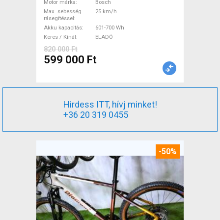
Bosch 601-700 Wh használt
Motor márka
Bosch
Max. sebesség
25 km/h
ELADÓ
rásegítéssel
Akku kapacitás
601-700 Wh
Keres / Kínál
ELADÓ
820 000 Ft
599 000 Ft
Hirdess ITT, hívj minket!
+36 20 319 0455
-50%