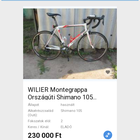
WILIER Montegrappa
Országúti Shimano 105
patkófék használt ELADÓ
Állapot
használt
Alkatrészcsalád
Shimano 105
(Outi)
Fokozatok elöl
2
Keres / Kínál
ELADÓ
230 000 Ft