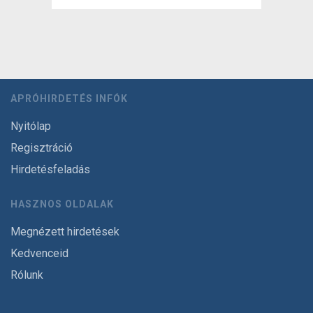
APRÓHIRDETÉS INFÓK
Nyitólap
Regisztráció
Hirdetésfeladás
HASZNOS OLDALAK
Megnézett hirdetések
Kedvenceid
Rólunk