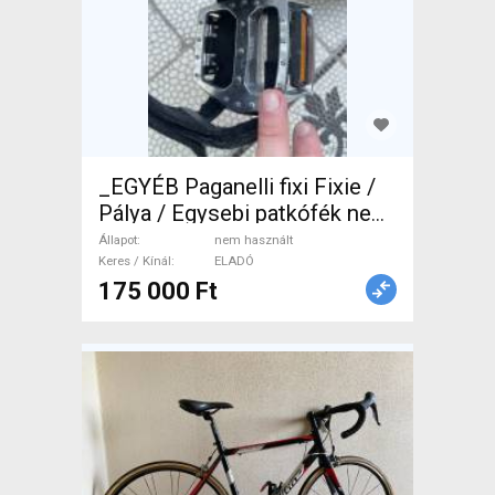
_EGYÉB Paganelli fixi Fixie /
Pálya / Egysebi patkófék nem
használt ELADÓ
Állapot
nem használt
Keres / Kínál
ELADÓ
175 000 Ft