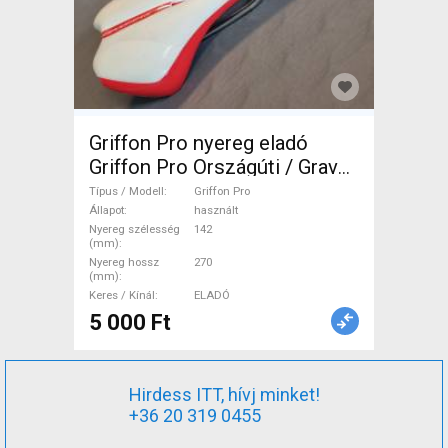
Griffon Pro nyereg eladó
Griffon Pro Országúti / Gravel
/ Triatlon Alkatrész, Országúti
Típus / Modell
Griffon Pro
Nyereg / Nyeregcső használt
Állapot
használt
Nyereg szélesség
142
ELADÓ
(mm)
Nyereg hossz
270
(mm)
Keres / Kínál
ELADÓ
5 000 Ft
Hirdess ITT, hívj minket!
+36 20 319 0455