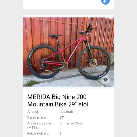
MERIDA Big Nine 200
Mountain Bike 29" elöl
teleszkópos Shimano Cues
Állapot
használt
használt ELADÓ
Kerék méret
29"
Alkatrészcsalád
Shimano Cues
(MTB)
Fokozatok elöl
1