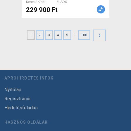
Keres / Kínál
ELADÓ
229 900 Ft
›
-
1
2
3
4
5
100
APRÓHIRDETÉS INFÓK
Nyitólap
Regisztráció
Hirdetésfeladás
HASZNOS OLDALAK