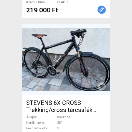
Keres / Kínál
ELADÓ
219 000 Ft
STEVENS 6X CROSS
Trekking/cross tárcsafék
használt ELADÓ
Állapot
használt
Kerék méret
28"
Fokozatok elöl
3