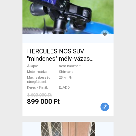
HERCULES NOS SUV
"mindenes" mély-vázas
Elektromos Trekking/cross
Állapot
nem használt
25 km/h Shimano nem
Motor márka
Shimano
Max. sebesség
25 km/h
használt ELADÓ
rásegítéssel
Keres / Kínál
ELADÓ
1 600 000 Ft
899 000 Ft