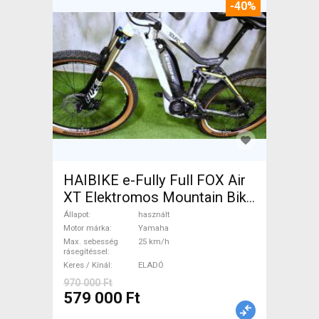
-40%
HAIBIKE e-Fully Full FOX Air
XT Elektromos Mountain Bike
össztelós / fully Yamaha
Állapot
használt
használt ELADÓ
Motor márka
Yamaha
Max. sebesség
25 km/h
rásegítéssel
Keres / Kínál
ELADÓ
970 000 Ft
579 000 Ft