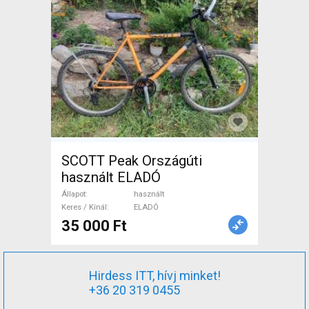
SCOTT Peak Országúti
használt ELADÓ
Állapot
használt
Keres / Kínál
ELADÓ
35 000 Ft
Hirdess ITT, hívj minket!
+36 20 319 0455