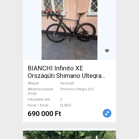
BIANCHI Infinito XE
Országúti Shimano Ultegra
Di2 tárcsafék használt ELADÓ
Állapot
használt
Alkatrészcsalád
Shimano Ultegra Di2
(Outi)
Fokozatok elöl
2
Keres / Kínál
ELADÓ
690 000 Ft