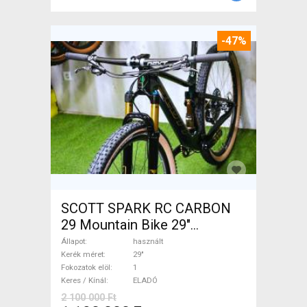
-47%
SCOTT SPARK RC CARBON
29 Mountain Bike 29"
össztelós / fully használt
Állapot
használt
ELADÓ
Kerék méret
29"
Fokozatok elöl
1
Keres / Kínál
ELADÓ
2 100 000 Ft