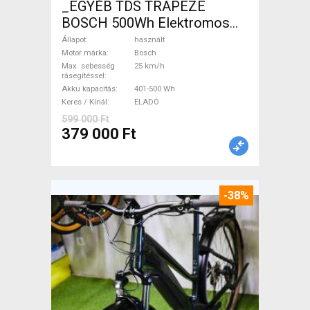
_EGYÉB TDS TRAPEZE
BOSCH 500Wh Elektromos
Trekking/cross 25 km/h
Állapot
használt
Bosch 401-500 Wh használt
Motor márka
Bosch
Max. sebesség
25 km/h
ELADÓ
rásegítéssel
Akku kapacitás
401-500 Wh
Keres / Kínál
ELADÓ
599 000 Ft
379 000 Ft
-38%