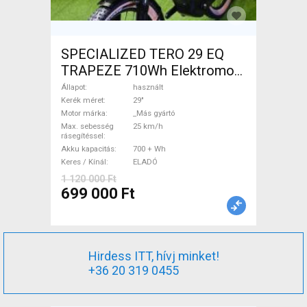
SPECIALIZED TERO 29 EQ
TRAPEZE 710Wh Elektromos
Trekking/cross 25 km/h _Más
Állapot
használt
gyártó 700 + Wh használt
Kerék méret
29"
Motor márka
_Más gyártó
ELADÓ
Max. sebesség
25 km/h
rásegítéssel
Akku kapacitás
700 + Wh
Keres / Kínál
ELADÓ
1 120 000 Ft
699 000 Ft
Hirdess ITT, hívj minket!
+36 20 319 0455