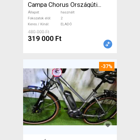
Campa Chorus Országúti
használt ELADÓ
Állapot
használt
Fokozatok elöl
2
Keres / Kínál
ELADÓ
480 000 Ft
319 000 Ft
-37%