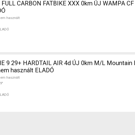
 FULL CARBON FATBIKE XXX 0km ÚJ WAMPA CF 
DÓ
em használt
ELADÓ
 9 29+ HARDTAIL AIR 4d ÚJ 0km M/L Mountain Bi
nem használt ELADÓ
em használt
9"
ELADÓ