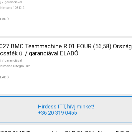
j / garanciával
himano 105 Di2
ELADÓ
7 BMC Teammachine R 01 FOUR (56,58) Ország
rcsafék új / garanciával ELADÓ
j / garanciával
himano Ultegra Di2
ELADÓ
Hirdess ITT, hívj minket!
+36 20 319 0455