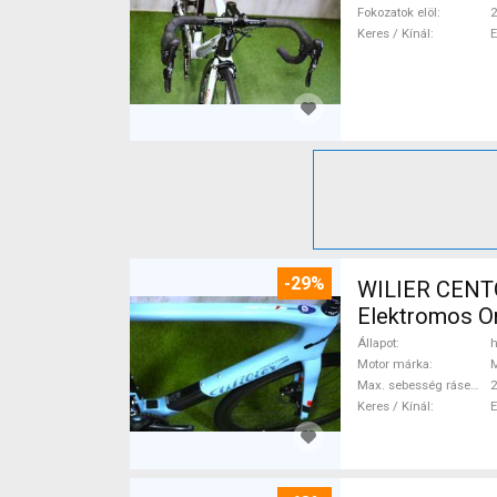
Fokozatok elöl
2
Keres / Kínál
-29%
WILIER CENT
Elektromos Or
Állapot
h
Motor márka
Max. sebesség rásegítéssel
Keres / Kínál