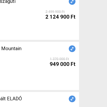
szágúti
2 499 900 Ft
2 124 900 Ft
 Mountain
1 370 000 Ft
949 000 Ft
ófék használt ELADÓ