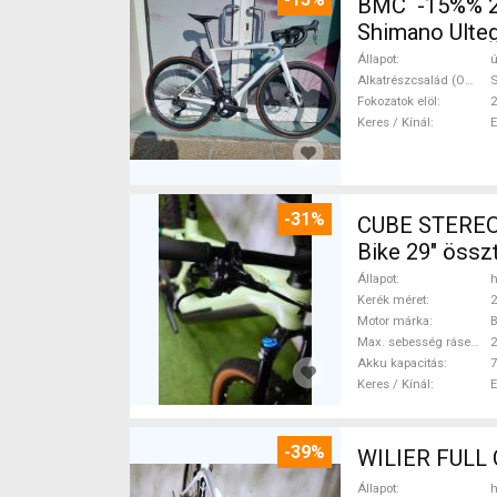
BMC -15%% 20
Shimano Ulteg
Állapot
ú
Alkatrészcsalád (Outi)
S
Fokozatok elöl
2
Keres / Kínál
-31%
CUBE STEREO
Bike 29" össz
Állapot
h
Kerék méret
2
Motor márka
Max. sebesség rásegítéssel
Akku kapacitás
7
Keres / Kínál
-39%
Állapot
h