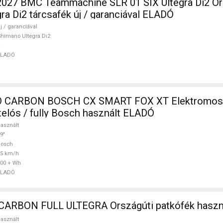
27 BMC Teammachine SLR 01 SIX Ultegra Di2 Or
ra Di2 tárcsafék új / garanciával ELADÓ
j / garanciával
himano Ultegra Di2
ELADÓ
 CARBON BOSCH CX SMART FOX XT Elektromos
telós / fully Bosch használt ELADÓ
asznált
9"
Bosch
25 km/h
00 + Wh
ELADÓ
WILIER FULL CARBON FULL ULTEGRA Országúti patk
asznált