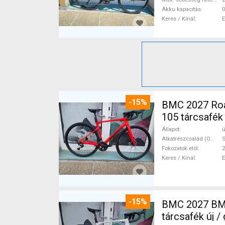
Akku kapacitás
0
Keres / Kínál
-15%
BMC 2027 Roadmachine THREE 10
105 tárcsafék
Állapot
ú
Alkatrészcsalád (Outi)
Fokozatok elöl
2
Keres / Kínál
-15%
BMC 2027 BMC
tárcsafék új 