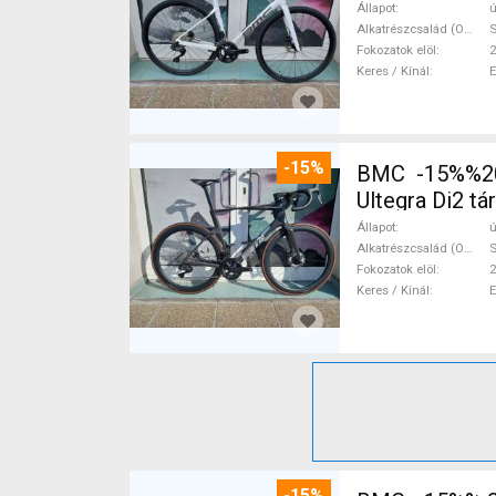
Állapot
ú
Alkatrészcsalád (Outi)
S
Fokozatok elöl
2
Keres / Kínál
-15%
BMC -15%%202
Ultegra Di2 tá
Állapot
ú
Alkatrészcsalád (Outi)
S
Fokozatok elöl
2
Keres / Kínál
-15%