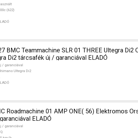
asznált
00c (622)
ELADÓ
 BMC Teammachine SLR 01 THREE Ultegra Di2 O
ra Di2 tárcsafék új / garanciával ELADÓ
j / garanciával
himano Ultegra Di2
ELADÓ
 Roadmachine 01 AMP ONE( 56) Elektromos Ors
/ garanciával ELADÓ
j / garanciával
TQ
25 km/h