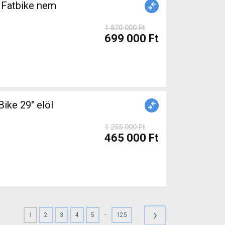
Fatbike nem
1 870 000 Ft
699 000 Ft
ke 29" elöl
1 255 000 Ft
465 000 Ft
›
-
1
2
3
4
5
125