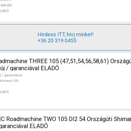
-400 Wh
ELADÓ
Hirdess ITT, hívj minket!
+36 20 319 0455
5 (47,51,54,56,58,61) Országúti Shimano
 új / garanciával ELADÓ
j / garanciával
Shimano 105
ELADÓ
 Roadmachine TWO 105 DI2 54 Országúti Shiman
/ garanciával ELADÓ