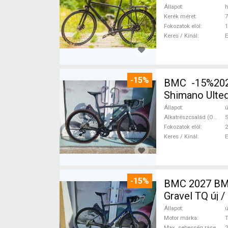
Állapot
h
Kerék méret
7
Fokozatok elöl
1
Keres / Kínál
-15%
BMC -15%2027
Shimano Ulteg
Állapot
ú
Alkatrészcsalád (Outi)
S
Fokozatok elöl
2
Keres / Kínál
-15%
BMC 2027 BMC
Gravel TQ új 
Állapot
ú
Motor márka
Max. sebesség rásegítéssel