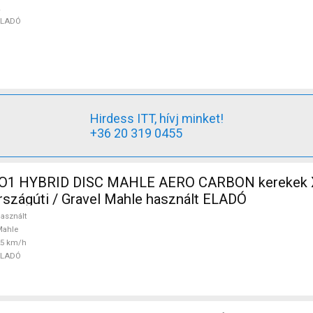
ELADÓ
Hirdess ITT, hívj minket!
+36 20 319 0455
O1 HYBRID DISC MAHLE AERO CARBON kerekek 
szágúti / Gravel Mahle használt ELADÓ
asznált
Mahle
25 km/h
ELADÓ