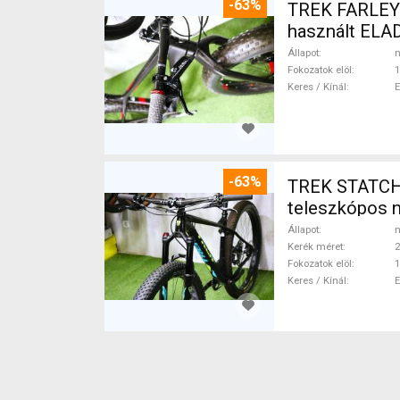
-63%
TREK FARLEY
használt ELA
Állapot
n
Fokozatok elöl
1
Keres / Kínál
-63%
TREK STATCHE
teleszkópos 
Állapot
n
Kerék méret
2
Fokozatok elöl
1
Keres / Kínál