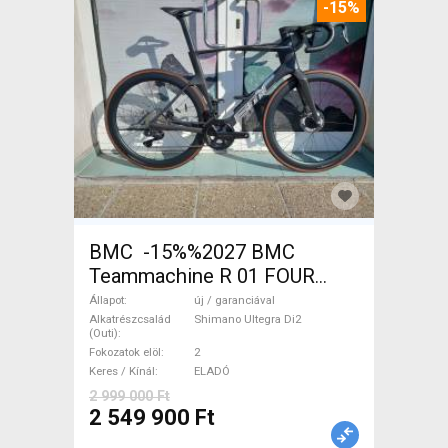
-15%
BMC -15%%2027 BMC
Teammachine R 01 FOUR
(56,58) Országúti Shimano
Állapot
új / garanciával
Ultegra Di2 tárcsafék új /
Alkatrészcsalád
Shimano Ultegra Di2
(Outi)
garanciával ELADÓ
Fokozatok elöl
2
Keres / Kínál
ELADÓ
2 999 000 Ft
2 549 900 Ft