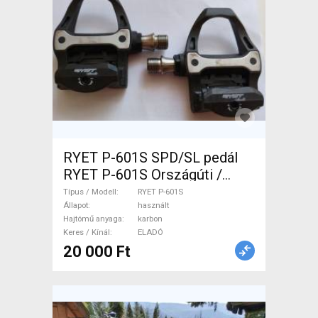
RYET P-601S SPD/SL pedál
RYET P-601S Országúti /
Gravel / Triatlon Alkatrész,
Típus / Modell
RYET P-601S
Országúti Hajtásrendszer
Állapot
használt
Hajtómű anyaga
karbon
használt ELADÓ
Keres / Kínál
ELADÓ
20 000 Ft