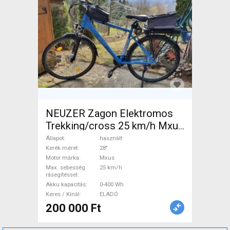
NEUZER Zagon Elektromos
Trekking/cross 25 km/h Mxus
0-400 Wh használt ELADÓ
Állapot
használt
Kerék méret
28"
Motor márka
Mxus
Max. sebesség
25 km/h
rásegítéssel
Akku kapacitás
0-400 Wh
Keres / Kínál
ELADÓ
200 000 Ft