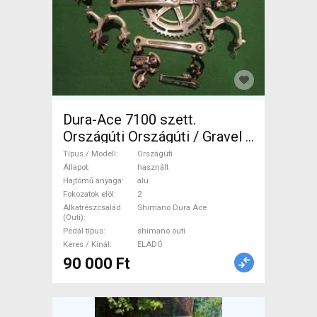
Dura-Ace 7100 szett.
Országúti Országúti / Gravel /
Triatlon Alkatrész, Országúti
Típus / Modell
Országúti
Hajtásrendszer Shimano Dura
Állapot
használt
Hajtómű anyaga
alu
Ace shimano outi használt
Fokozatok elöl
2
ELADÓ
Alkatrészcsalád
Shimano Dura Ace
(Outi)
Pedál típus
shimano outi
Keres / Kínál
ELADÓ
90 000 Ft