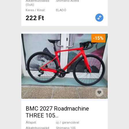
ELADÓ
Alkatrészcsalád
Shimano Acera
(Outi)
Keres / Kínál
ELADÓ
222 Ft
-15%
BMC 2027 Roadmachine
THREE 105
(47,51,54,56,58,61) Országúti
Állapot
új / garanciával
Alkatrészcsalád
Shimano 105