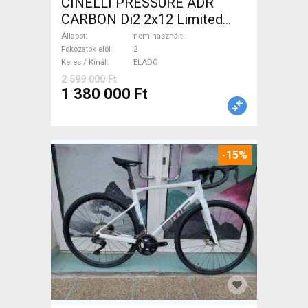
CINELLI PRESSURE ADR
CARBON Di2 2x12 Limited
1of50 0km ÚJ! Országúti
Állapot
nem használt
tárcsafék nem használt
Fokozatok elöl
2
Keres / Kínál
ELADÓ
ELADÓ
2 599 000 Ft
1 380 000 Ft
-15%