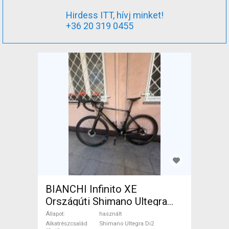
Hirdess ITT, hívj minket!
+36 20 319 0455
BIANCHI Infinito XE
Országúti Shimano Ultegra
Di2 tárcsafék használt ELADÓ
Állapot
használt
Alkatrészcsalád
Shimano Ultegra Di2