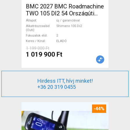
BMC 2027 BMC Roadmachine
TWO 105 DI2 54 Országúti
Shimano 105 Di2 tárcsafék új
Állapot
új / garanciával
/ garanciával ELADÓ
Alkatrészcsalád
Shimano 105 Di2
(Outi)
Fokozatok elöl
2
Keres / Kínál
ELADÓ
1 199 000 Ft
1 019 900 Ft
Hirdess ITT, hívj minket!
+36 20 319 0455
-44%