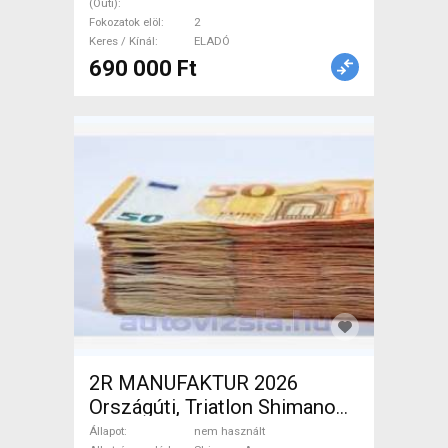
(Outi)
Fokozatok elöl
2
Keres / Kínál
ELADÓ
690 000 Ft
2R MANUFAKTUR 2026
Országúti, Triatlon Shimano
Acera tárcsafék nem használt
Állapot
nem használt