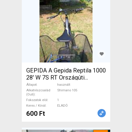
GEPIDA A Gepida Reptila 1000
28' W 7S RT Országúti
Shimano 105 használt ELADÓ
Állapot
használt
Alkatrészcsalád
Shimano 105
(Outi)
Fokozatok elöl
1
Keres / Kínál
ELADÓ
600 Ft