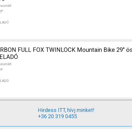
asznált
9"
ELADÓ
BON FULL FOX TWINLOCK Mountain Bike 29" ös
t ELADÓ
asznált
9"
ELADÓ
Hirdess ITT, hívj minket!
+36 20 319 0455