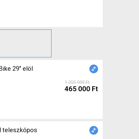
ke 29" elöl
1 255 000 Ft
465 000 Ft
l teleszkópos