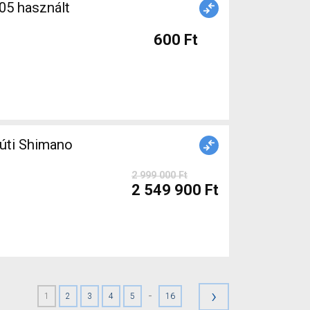
600 Ft
úti Shimano
2 999 000 Ft
2 549 900 Ft
›
-
1
2
3
4
5
16