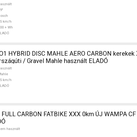
asznált
9"
Bosch
25 km/h
00 + Wh
ELADÓ
O1 HYBRID DISC MAHLE AERO CARBON kerekek 
szágúti / Gravel Mahle használt ELADÓ
asznált
Mahle
25 km/h
ELADÓ
 FULL CARBON FATBIKE XXX 0km ÚJ WAMPA CF 
DÓ
em használt