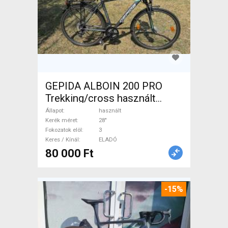
GEPIDA ALBOIN 200 PRO
Trekking/cross használt
ELADÓ
Állapot
használt
Kerék méret
28"
Fokozatok elöl
3
Keres / Kínál
ELADÓ
80 000 Ft
-15%