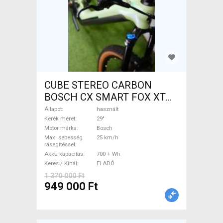
CUBE STEREO CARBON
BOSCH CX SMART FOX XT
Elektromos Mountain Bike
Állapot
használt
29" össztelós / fully Bosch
Kerék méret
29"
Motor márka
Bosch
használt ELADÓ
Max. sebesség
25 km/h
rásegítéssel
Akku kapacitás
700 + Wh
Keres / Kínál
ELADÓ
1 370 000 Ft
949 000 Ft