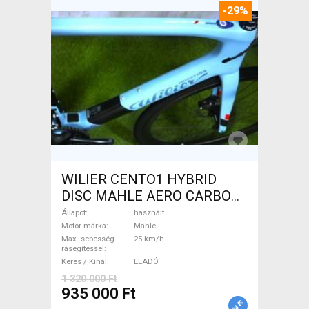
-29%
WILIER CENTO1 HYBRID
DISC MAHLE AERO CARBON
kerekek XL Elektromos
Állapot
használt
Országúti / Gravel Mahle
Motor márka
Mahle
Max. sebesség
25 km/h
használt ELADÓ
rásegítéssel
Keres / Kínál
ELADÓ
1 320 000 Ft
935 000 Ft