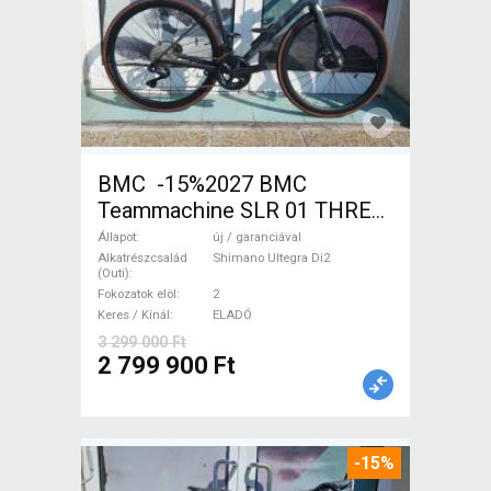
BMC -15%2027 BMC
Teammachine SLR 01 THREE
Ultegra Di2 Országúti
Állapot
új / garanciával
Shimano Ultegra Di2 tárcsafék
Alkatrészcsalád
Shimano Ultegra Di2
(Outi)
új / garanciával ELADÓ
Fokozatok elöl
2
Keres / Kínál
ELADÓ
3 299 000 Ft
2 799 900 Ft
-15%