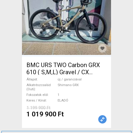
BMC URS TWO Carbon GRX
610 ( S,M,L) Gravel / CX
Shimano GRX tárcsafék új /
Állapot
új / garanciával
garanciával ELADÓ
Alkatrészcsalád
Shimano GRX
(Outi)
Fokozatok elöl
1
Keres / Kínál
ELADÓ
1 199 900 Ft
1 019 900 Ft