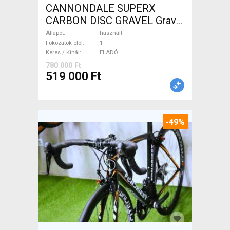
CANNONDALE SUPERX
CARBON DISC GRAVEL Gravel
/ CX tárcsafék használt
Állapot
használt
ELADÓ
Fokozatok elöl
1
Keres / Kínál
ELADÓ
780 000 Ft
519 000 Ft
-49%