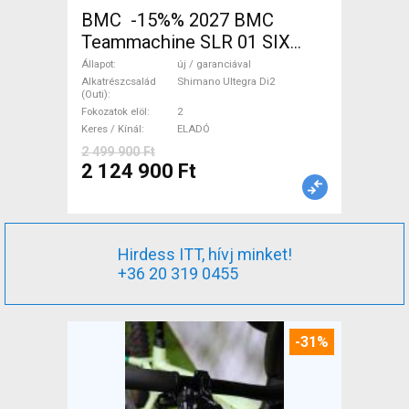
BMC -15%% 2027 BMC
Teammachine SLR 01 SIX
Ultegra Di2 Országúti
Állapot
új / garanciával
Shimano Ultegra Di2 tárcsafék
Alkatrészcsalád
Shimano Ultegra Di2
(Outi)
új / garanciával ELADÓ
Fokozatok elöl
2
Keres / Kínál
ELADÓ
2 499 900 Ft
2 124 900 Ft
Hirdess ITT, hívj minket!
+36 20 319 0455
-31%