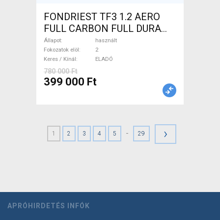
FONDRIEST TF3 1.2 AERO
FULL CARBON FULL DURA
ACE Országúti patkófék
Állapot
használt
használt ELADÓ
Fokozatok elöl
2
Keres / Kínál
ELADÓ
780 000 Ft
399 000 Ft
›
-
1
2
3
4
5
29
APRÓHIRDETÉS INFÓK