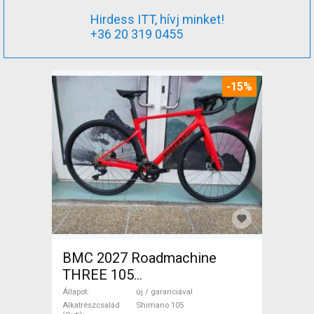
Hirdess ITT, hívj minket!
+36 20 319 0455
-15%
BMC 2027 Roadmachine
THREE 105
(47,51,54,56,58,61) Országúti
Állapot
új / garanciával
Shimano 105 tárcsafék új /
Alkatrészcsalád
Shimano 105