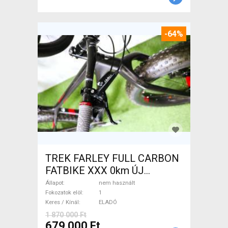
-64%
TREK FARLEY FULL CARBON
FATBIKE XXX 0km ÚJ
WAMPA CF Fatbike nem
Állapot
nem használt
használt ELADÓ
Fokozatok elöl
1
Keres / Kínál
ELADÓ
1 870 000 Ft
679 000 Ft