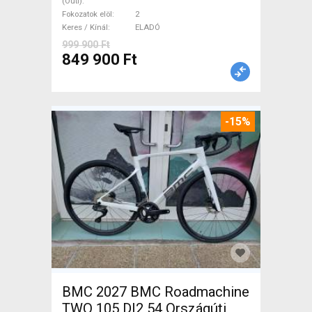
(Outi)
garanciával ELADÓ
Fokozatok elöl
2
Keres / Kínál
ELADÓ
999 900 Ft
849 900 Ft
-15%
BMC 2027 BMC Roadmachine
TWO 105 DI2 54 Országúti