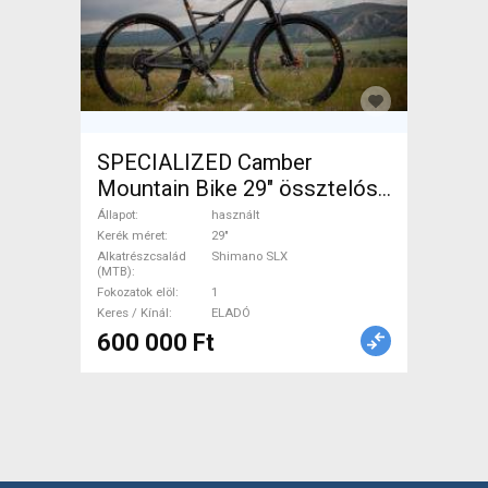
SPECIALIZED Camber
Mountain Bike 29" össztelós
/ fully Shimano SLX használt
Állapot
használt
ELADÓ
Kerék méret
29"
Alkatrészcsalád
Shimano SLX
(MTB)
Fokozatok elöl
1
Keres / Kínál
ELADÓ
600 000 Ft