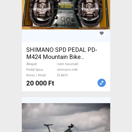
SHIMANO SPD PEDAL PD-
M424 Mountain Bike
Alkatrész, MTB
Állapot
nem használt
Hajtásrendszer nem használt
Pedál típus
shimano mtb
Keres / Kínál
ELADÓ
ELADÓ
20 000 Ft