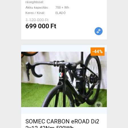
rásegítéssel
Akku kapacitás
700 + Wh
Keres / Kínál
ELADÓ
1 120 000 Ft
699 000 Ft
-44%
SOMEC CARBON eROAD Di2