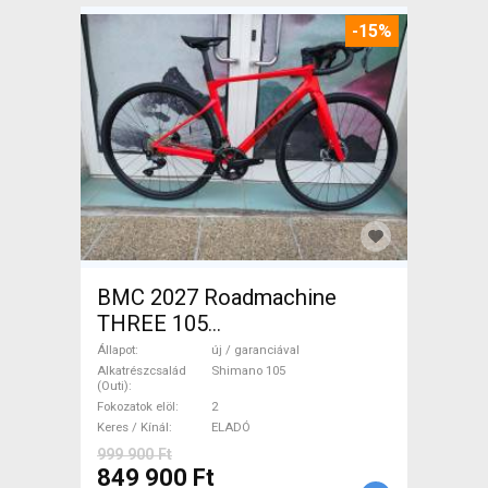
-15%
BMC 2027 Roadmachine
THREE 105
(47,51,54,56,58,61) Országúti
Állapot
új / garanciával
Shimano 105 tárcsafék új /
Alkatrészcsalád
Shimano 105
(Outi)
garanciával ELADÓ
Fokozatok elöl
2
Keres / Kínál
ELADÓ
999 900 Ft
849 900 Ft