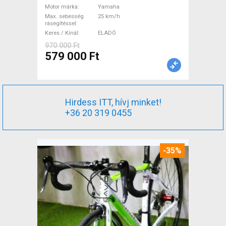
használt ELADÓ
Motor márka
Yamaha
Max. sebesség
25 km/h
rásegítéssel
Keres / Kínál
ELADÓ
970 000 Ft
579 000 Ft
Hirdess ITT, hívj minket!
+36 20 319 0455
-35%