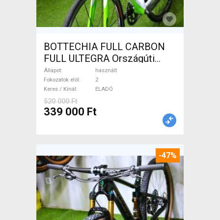
BOTTECHIA FULL CARBON
FULL ULTEGRA Országúti
használt ELADÓ
Állapot
használt
Fokozatok elöl
2
Keres / Kínál
ELADÓ
520 000 Ft
339 000 Ft
-47%