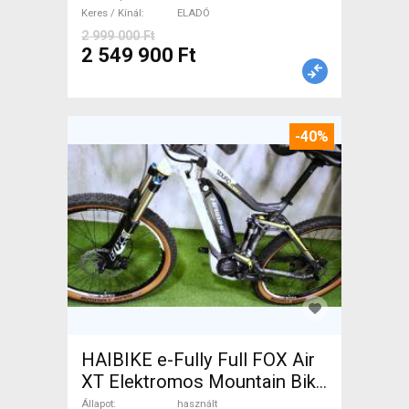
Keres / Kínál
ELADÓ
2 999 000 Ft
2 549 900 Ft
-40%
HAIBIKE e-Fully Full FOX Air
XT Elektromos Mountain Bike
össztelós / fully Yamaha
Állapot
használt