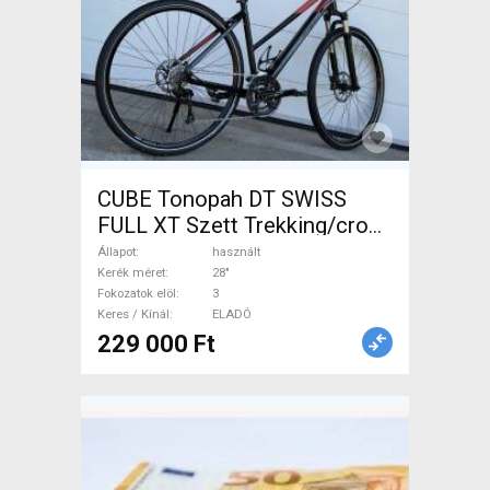
CUBE Tonopah DT SWISS
FULL XT Szett Trekking/cross
tárcsafék használt ELADÓ
Állapot
használt
Kerék méret
28"
Fokozatok elöl
3
Keres / Kínál
ELADÓ
229 000 Ft