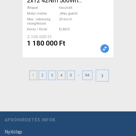
2x12 42Nm 500Wh
Elektromos Országúti / Gravel
Állapot
használt
_Más gyártó használt ELADÓ
Motor márka
_Más gyártó
Max. sebesség
25 km/h
rásegítéssel
Keres / Kínál
ELADÓ
2 100 000 Ft
1 180 000 Ft
›
-
1
2
3
4
5
94
APRÓHIRDETÉS INFÓK
Nyitólap