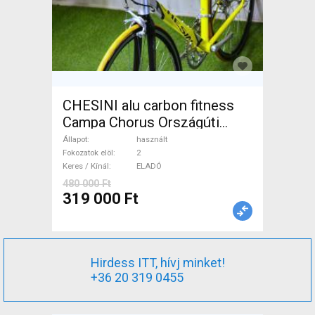
CHESINI alu carbon fitness
Campa Chorus Országúti
használt ELADÓ
Állapot
használt
Fokozatok elöl
2
Keres / Kínál
ELADÓ
480 000 Ft
319 000 Ft
Hirdess ITT, hívj minket!
+36 20 319 0455