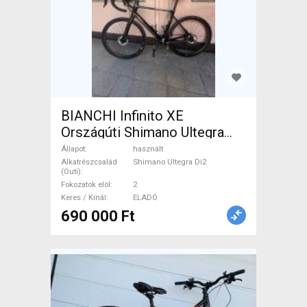
BIANCHI Infinito XE
Országúti Shimano Ultegra
Di2 tárcsafék használt ELADÓ
Állapot
használt
Alkatrészcsalád
Shimano Ultegra Di2
(Outi)
Fokozatok elöl
2
Keres / Kínál
ELADÓ
690 000 Ft