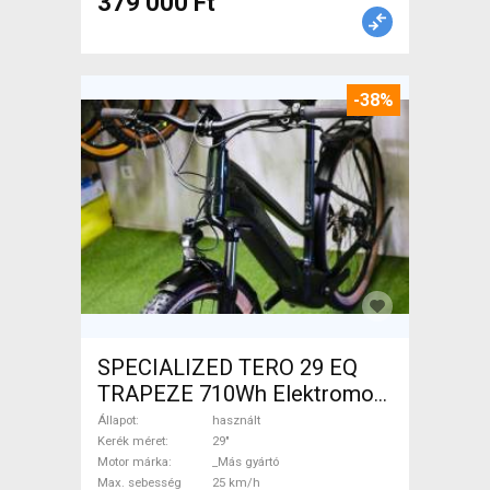
379 000 Ft
-38%
SPECIALIZED TERO 29 EQ
TRAPEZE 710Wh Elektromos
Trekking/cross 25 km/h _Más
Állapot
használt
gyártó 700 + Wh használt
Kerék méret
29"
Motor márka
_Más gyártó
ELADÓ
Max. sebesség
25 km/h