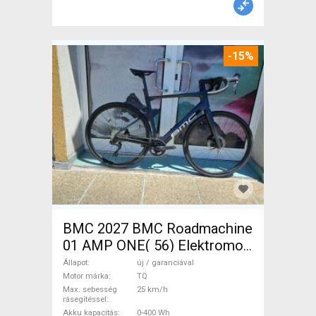
-15%
BMC 2027 BMC Roadmachine
01 AMP ONE( 56) Elektromos
Országúti / Gravel TQ új /
Állapot
új / garanciával
garanciával ELADÓ
Motor márka
TQ
Max. sebesség
25 km/h
rásegítéssel
Akku kapacitás
0-400 Wh