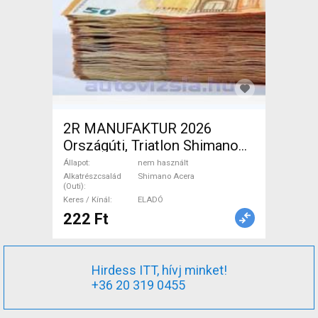
2R MANUFAKTUR 2026
Országúti, Triatlon Shimano
Acera tárcsafék nem használt
Állapot
nem használt
ELADÓ
Alkatrészcsalád
Shimano Acera
(Outi)
Keres / Kínál
ELADÓ
222 Ft
Hirdess ITT, hívj minket!
+36 20 319 0455