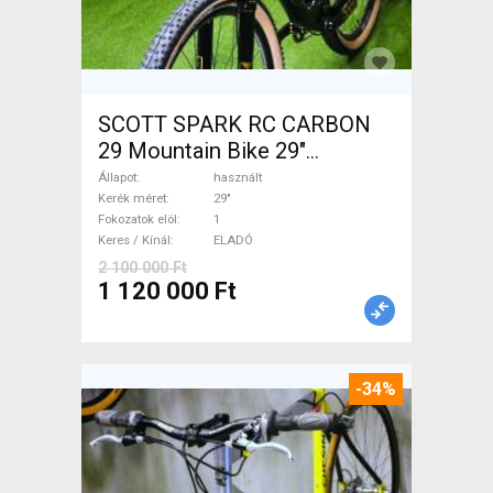
SCOTT SPARK RC CARBON
29 Mountain Bike 29"
össztelós / fully használt
Állapot
használt
ELADÓ
Kerék méret
29"
Fokozatok elöl
1
Keres / Kínál
ELADÓ
2 100 000 Ft
1 120 000 Ft
-34%