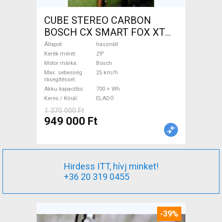
CUBE STEREO CARBON
BOSCH CX SMART FOX XT
Elektromos Mountain Bike
Állapot
használt
29" össztelós / fully Bosch
Kerék méret
29"
Motor márka
Bosch
használt ELADÓ
Max. sebesség
25 km/h
rásegítéssel
Akku kapacitás
700 + Wh
Keres / Kínál
ELADÓ
1 370 000 Ft
949 000 Ft
Hirdess ITT, hívj minket!
+36 20 319 0455
-39%