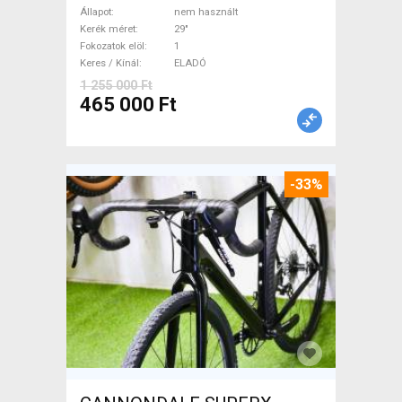
M/L Mountain Bike 29" elöl
Állapot
nem használt
teleszkópos nem használt
Kerék méret
29"
Fokozatok elöl
1
ELADÓ
Keres / Kínál
ELADÓ
1 255 000 Ft
465 000 Ft
-33%