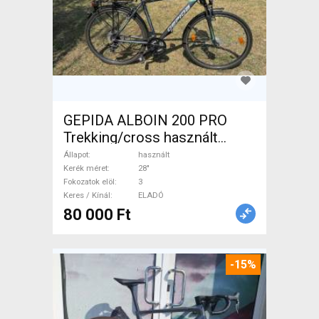
GEPIDA ALBOIN 200 PRO
Trekking/cross használt
ELADÓ
Állapot
használt
Kerék méret
28"
Fokozatok elöl
3
Keres / Kínál
ELADÓ
80 000 Ft
-15%