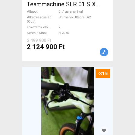
Teammachine SLR 01 SIX
Ultegra Di2 Országúti
Állapot
új / garanciával
Shimano Ultegra Di2 tárcsafék
Alkatrészcsalád
Shimano Ultegra Di2
(Outi)
új / garanciával ELADÓ
Fokozatok elöl
2
Keres / Kínál
ELADÓ
2 499 900 Ft
2 124 900 Ft
-31%