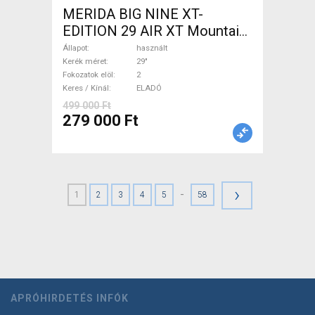
MERIDA BIG NINE XT-
EDITION 29 AIR XT Mountain
Bike 29" elöl teleszkópos
Állapot
használt
használt ELADÓ
Kerék méret
29"
Fokozatok elöl
2
Keres / Kínál
ELADÓ
499 000 Ft
279 000 Ft
›
-
1
2
3
4
5
58
APRÓHIRDETÉS INFÓK