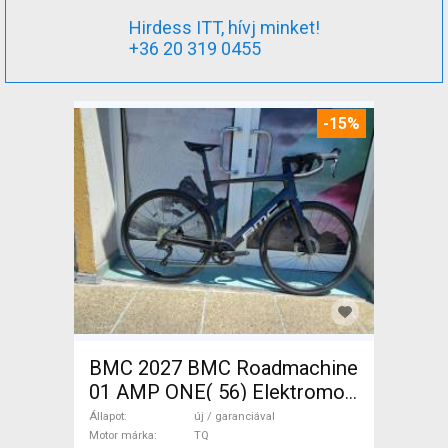
Hirdess ITT, hívj minket!
+36 20 319 0455
-15%
BMC 2027 BMC Roadmachine
01 AMP ONE( 56) Elektromos
Országúti / Gravel TQ új /
Állapot
új / garanciával
garanciával ELADÓ
Motor márka
TQ