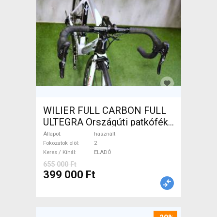
WILIER FULL CARBON FULL
ULTEGRA Országúti patkófék
használt ELADÓ
Állapot
használt
Fokozatok elöl
2
Keres / Kínál
ELADÓ
655 000 Ft
399 000 Ft