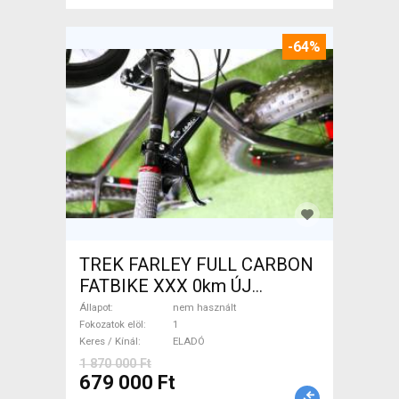
-64%
TREK FARLEY FULL CARBON
FATBIKE XXX 0km ÚJ
WAMPA CF Fatbike nem
Állapot
nem használt
használt ELADÓ
Fokozatok elöl
1
Keres / Kínál
ELADÓ
1 870 000 Ft
679 000 Ft