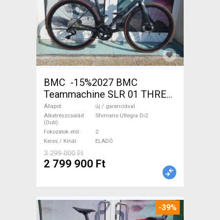
BMC -15%2027 BMC
Teammachine SLR 01 THREE
Ultegra Di2 Országúti
Állapot
új / garanciával
Shimano Ultegra Di2 tárcsafék
Alkatrészcsalád
Shimano Ultegra Di2
(Outi)
új / garanciával ELADÓ
Fokozatok elöl
2
Keres / Kínál
ELADÓ
3 299 000 Ft
2 799 900 Ft
-39%