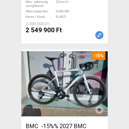
Max. sebesség
25 km/h
rásegítéssel
Akku kapacitás
0-400 Wh
Keres / Kínál
ELADÓ
2 999 000 Ft
2 549 900 Ft
-15%
BMC -15%% 2027 BMC