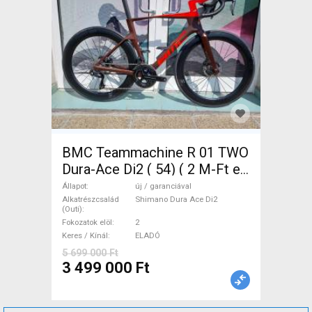
BMC Teammachine R 01 TWO
Dura-Ace Di2 ( 54) ( 2 M-Ft e
Országúti Shimano Dura Ace
Állapot
új / garanciával
Di2 tárcsafék új / garanciával
Alkatrészcsalád
Shimano Dura Ace Di2
(Outi)
ELADÓ
Fokozatok elöl
2
Keres / Kínál
ELADÓ
5 699 000 Ft
3 499 000 Ft