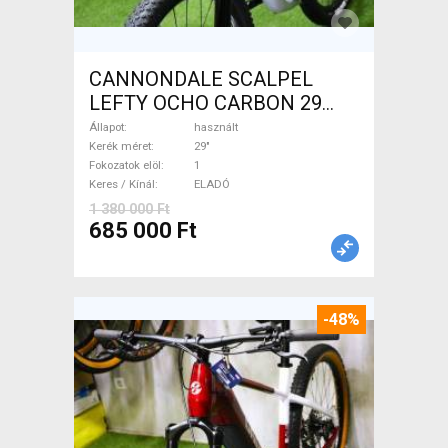
CANNONDALE SCALPEL
LEFTY OCHO CARBON 29
Mountain Bike 29" össztelós
Állapot
használt
/ fully használt ELADÓ
Kerék méret
29"
Fokozatok elöl
1
Keres / Kínál
ELADÓ
1 380 000 Ft
685 000 Ft
-48%