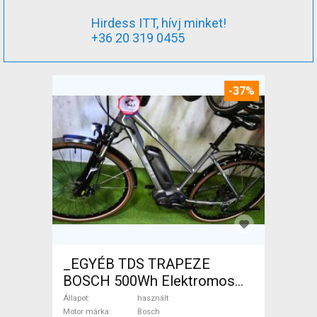
Hirdess ITT, hívj minket!
+36 20 319 0455
-37%
_EGYÉB TDS TRAPEZE
BOSCH 500Wh Elektromos
Trekking/cross 25 km/h
Állapot
használt
Bosch 401-500 Wh használt
Motor márka
Bosch