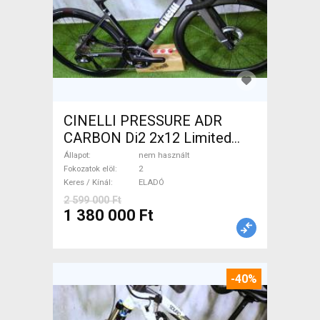
CINELLI PRESSURE ADR
CARBON Di2 2x12 Limited
1of50 0km ÚJ! Országúti
Állapot
nem használt
tárcsafék nem használt
Fokozatok elöl
2
Keres / Kínál
ELADÓ
ELADÓ
2 599 000 Ft
1 380 000 Ft
-40%