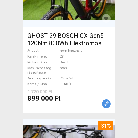
GHOST 29 BOSCH CX Gen5
120Nm 800Wh Elektromos
Mountain Bike 29" elöl
Állapot
nem használt
teleszkópos Bosch nem
Kerék méret
29"
Motor márka
Bosch
használt ELADÓ
Max. sebesség
más
rásegítéssel
Akku kapacitás
700 + Wh
Keres / Kínál
ELADÓ
1 720 000 Ft
899 000 Ft
-31%