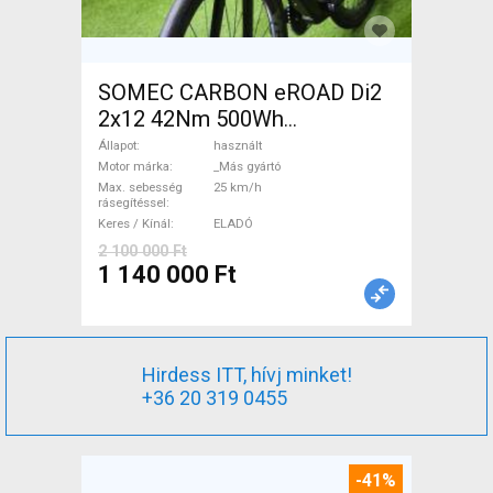
SOMEC CARBON eROAD Di2
2x12 42Nm 500Wh
Elektromos Országúti / Gravel
Állapot
használt
_Más gyártó használt ELADÓ
Motor márka
_Más gyártó
Max. sebesség
25 km/h
rásegítéssel
Keres / Kínál
ELADÓ
2 100 000 Ft
1 140 000 Ft
Hirdess ITT, hívj minket!
+36 20 319 0455
-41%