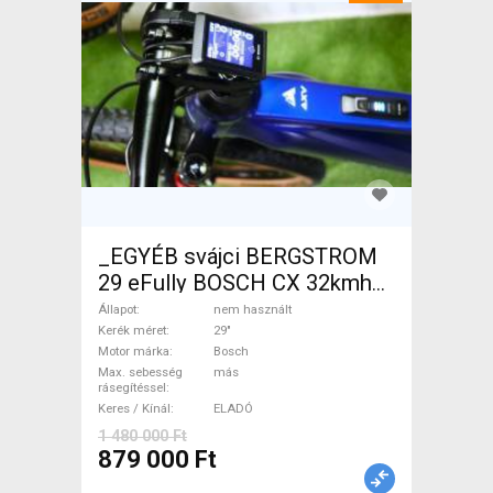
_EGYÉB svájci BERGSTROM
29 eFully BOSCH CX 32kmh
0km Elektromos Mountain
Állapot
nem használt
Bike 29" össztelós / fully
Kerék méret
29"
Motor márka
Bosch
Bosch nem használt ELADÓ
Max. sebesség
más
rásegítéssel
Keres / Kínál
ELADÓ
1 480 000 Ft
879 000 Ft