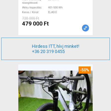
rásegítéssel
Akku kapacitás
401-500 Wh
Keres / Kínál
ELADÓ
720 000 Ft
479 000 Ft
Hirdess ITT, hívj minket!
+36 20 319 0455
-50%