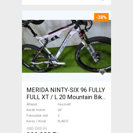
-38%
MERIDA NINTY-SIX 96 FULLY
FULL XT / L 20 Mountain Bike
26" össztelós / fully használt
Állapot
használt
ELADÓ
Kerék méret
26"
Fokozatok elöl
2
Keres / Kínál
ELADÓ
480 000 Ft