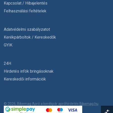
Kapcsolat / Hibajelentés
Felhasználási feltételek
Adatvédelmi szabályzatot
Kerékpárboltok / Kereskedők
GYIK
24H
Hirdetés infók bringásoknak
Kereskedői információk
© 2026, Bikemag Apró a kerékpár apróhirdetés
Bikemag.hu