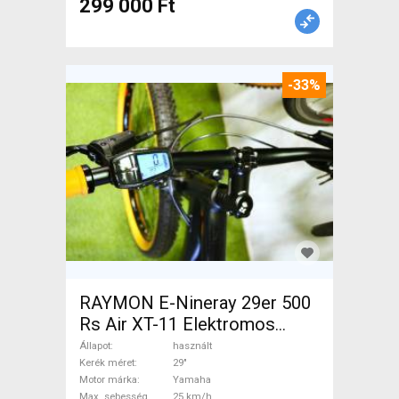
299 000 Ft
-33%
RAYMON E-Nineray 29er 500
Rs Air XT-11 Elektromos
Mountain Bike 29" elöl
Állapot
használt
teleszkópos Yamaha használt
Kerék méret
29"
Motor márka
Yamaha
ELADÓ
Max. sebesség
25 km/h