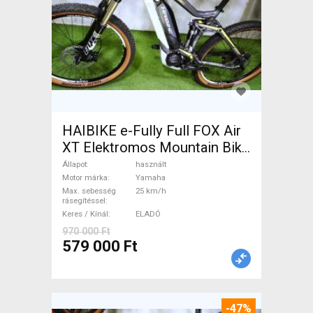
HAIBIKE e-Fully Full FOX Air
XT Elektromos Mountain Bike
össztelós / fully Yamaha
Állapot
használt
használt ELADÓ
Motor márka
Yamaha
Max. sebesség
25 km/h
rásegítéssel
Keres / Kínál
ELADÓ
970 000 Ft
579 000 Ft
-47%