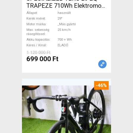
TRAPEZE 710Wh Elektromos
Trekking/cross 25 km/h _Más
Állapot
használt
gyártó 700 + Wh használt
Kerék méret
29"
Motor márka
_Más gyártó
ELADÓ
Max. sebesség
25 km/h
rásegítéssel
Akku kapacitás
700 + Wh
Keres / Kínál
ELADÓ
1 120 000 Ft
699 000 Ft
-46%