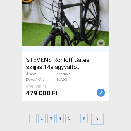
STEVENS Rohloff Gates
szíjjas 14s agyváltó
Trekking/cross használt
Állapot
használt
ELADÓ
Keres / Kínál
ELADÓ
699 000 Ft
479 000 Ft
›
-
1
2
3
4
5
9