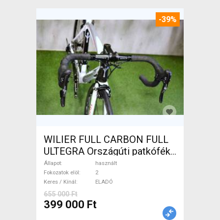
-39%
WILIER FULL CARBON FULL
ULTEGRA Országúti patkófék
használt ELADÓ
Állapot
használt
Fokozatok elöl
2
Keres / Kínál
ELADÓ
655 000 Ft
399 000 Ft