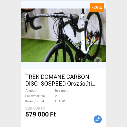
-29%
TREK DOMANE CARBON
DISC ISOSPEED Országúti
tárcsafék használt ELADÓ
Állapot
használt
Fokozatok elöl
2
Keres / Kínál
ELADÓ
820 000 Ft
579 000 Ft