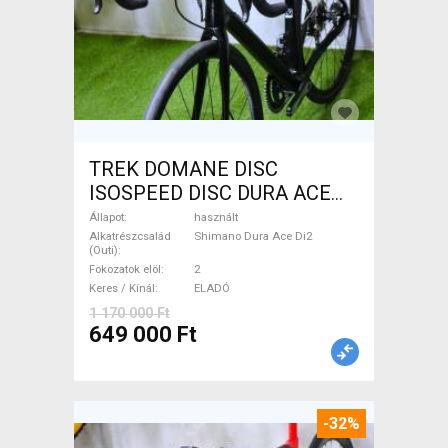
TREK DOMANE DISC
ISOSPEED DISC DURA ACE
Di2 2x11 52/53 Országúti
Állapot
használt
Shimano Dura Ace Di2
Alkatrészcsalád
Shimano Dura Ace Di2
(Outi)
tárcsafék használt ELADÓ
Fokozatok elöl
2
Keres / Kínál
ELADÓ
1 170 000 Ft
649 000 Ft
-32%