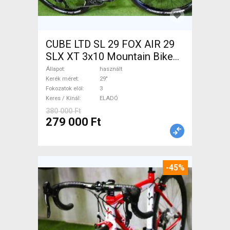
CUBE LTD SL 29 FOX AIR 29
SLX XT 3x10 Mountain Bike
29" elöl teleszkópos használt
Állapot
használt
ELADÓ
Kerék méret
29"
Fokozatok elöl
3
Keres / Kínál
ELADÓ
380 000 Ft
279 000 Ft
-45%