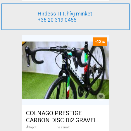
Hirdess ITT, hívj minket!
+36 20 319 0455
-43%
COLNAGO PRESTIGE
CARBON DISC Di2 GRAVEL
Gravel / CX tárcsafék használt
Állapot
használt