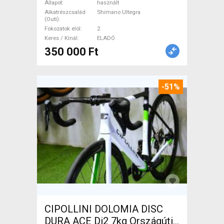
használt ELADÓ
Állapot
használt
Alkatrészcsalád
Shimano Ultegra
(Outi)
Fokozatok elöl
2
Keres / Kínál
ELADÓ
350 000 Ft
-51%
CIPOLLINI DOLOMIA DISC
DURA ACE Di2 7kg Országúti