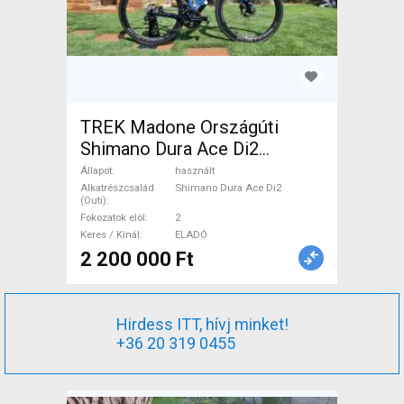
TREK Madone Országúti
Shimano Dura Ace Di2
tárcsafék használt ELADÓ
Állapot
használt
Alkatrészcsalád
Shimano Dura Ace Di2
(Outi)
Fokozatok elöl
2
Keres / Kínál
ELADÓ
2 200 000 Ft
Hirdess ITT, hívj minket!
+36 20 319 0455