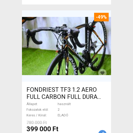
-49%
FONDRIEST TF3 1.2 AERO
FULL CARBON FULL DURA
ACE Országúti patkófék
Állapot
használt
használt ELADÓ
Fokozatok elöl
2
Keres / Kínál
ELADÓ
780 000 Ft
399 000 Ft