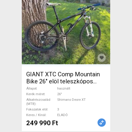
GIANT XTC Comp Mountain
Bike 26" elöl teleszkópos
Shimano Deore XT használt
Állapot
használt
ELADÓ
Kerék méret
26"
Alkatrészcsalád
Shimano Deore XT
(MTB)
Fokozatok elöl
3
Keres / Kínál
ELADÓ
249 990 Ft