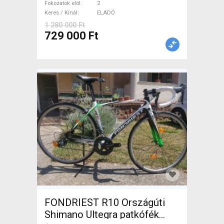
ELADÓ
Fokozatok elöl
2
Keres / Kínál
ELADÓ
1 280 000 Ft
729 000 Ft
FONDRIEST R10 Országúti
Shimano Ultegra patkófék