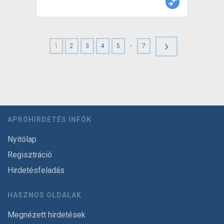
›
-
1
2
3
4
5
7
APRÓHIRDETÉS INFÓK
Nyitólap
Regisztráció
Hirdetésfeladás
HASZNOS OLDALAK
Megnézett hirdetések