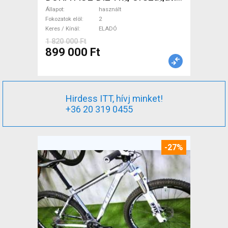
tárcsafék használt ELADÓ
Állapot
használt
Fokozatok elöl
2
Keres / Kínál
ELADÓ
1 820 000 Ft
899 000 Ft
Hirdess ITT, hívj minket!
+36 20 319 0455
-27%