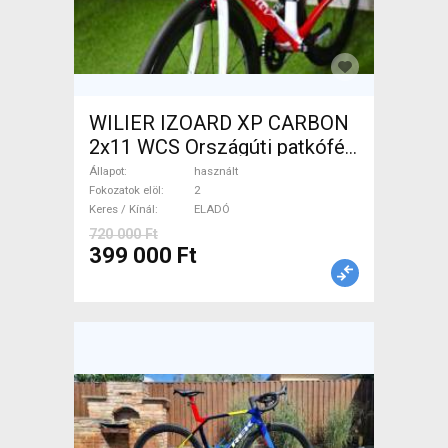
WILIER IZOARD XP CARBON
2x11 WCS Országúti patkófék
használt ELADÓ
Állapot
használt
Fokozatok elöl
2
Keres / Kínál
ELADÓ
720 000 Ft
399 000 Ft