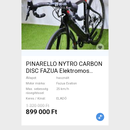
PINARELLO NYTRO CARBON
DISC FAZUA Elektromos
Országúti / Gravel Fazua
Állapot
használt
Evation használt ELADÓ
Motor márka
Fazua Evation
Max. sebesség
25 km/h
rásegítéssel
Keres / Kínál
ELADÓ
1 320 000 Ft
899 000 Ft