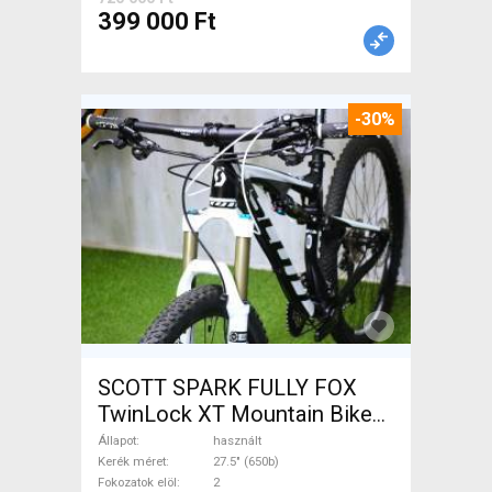
399 000 Ft
-30%
SCOTT SPARK FULLY FOX
TwinLock XT Mountain Bike
27.5" (650b) össztelós / fully
Állapot
használt
használt ELADÓ
Kerék méret
27.5" (650b)
Fokozatok elöl
2