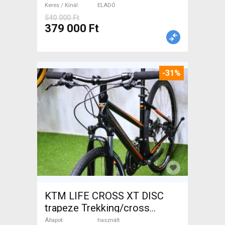
Keres / Kínál
ELADÓ
540 000 Ft
379 000 Ft
-31%
KTM LIFE CROSS XT DISC
trapeze Trekking/cross
tárcsafék használt ELADÓ
Állapot
használt