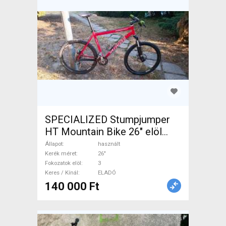
SPECIALIZED Stumpjumper
HT Mountain Bike 26" elöl
teleszkópos használt ELADÓ
Állapot
használt
Kerék méret
26"
Fokozatok elöl
3
Keres / Kínál
ELADÓ
140 000 Ft