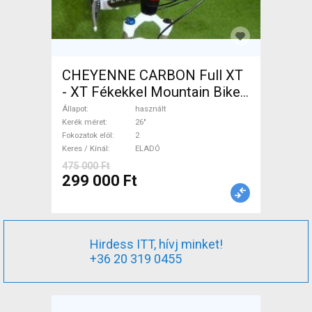
CHEYENNE CARBON Full XT
- XT Fékekkel Mountain Bike
26" elöl teleszkópos használt
Állapot
használt
ELADÓ
Kerék méret
26"
Fokozatok elöl
2
Keres / Kínál
ELADÓ
475 000 Ft
299 000 Ft
Hirdess ITT, hívj minket!
+36 20 319 0455