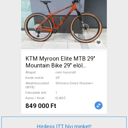
KTM Myroon Elite MTB 29"
Mountain Bike 29" elöl
teleszkópos Shimano Deore
Állapot
nem használt
Shadow+ nem használt
Kerék méret
29"
Alkatrészcsalád
Shimano Deore Shadow+
ELADÓ
(MTB)
Fokozatok elöl
1
Keres / Kínál
ELADÓ
849 000 Ft
Hirdess ITT, hívj minket!