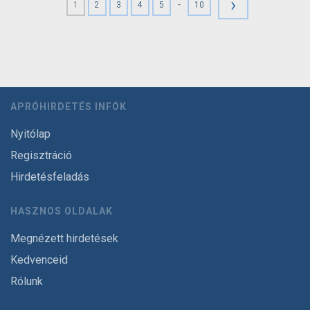
›
-
1
2
3
4
5
10
APRÓHIRDETÉS INFÓK
Nyitólap
Regisztráció
Hirdetésfeladás
HASZNOS OLDALAK
Megnézett hirdetések
Kedvenceid
Rólunk