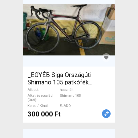
_EGYÉB Siga Országúti
Shimano 105 patkófék
használt ELADÓ
Állapot
használt
Alkatrészcsalád
Shimano 105
(Outi)
Keres / Kínál
ELADÓ
300 000 Ft