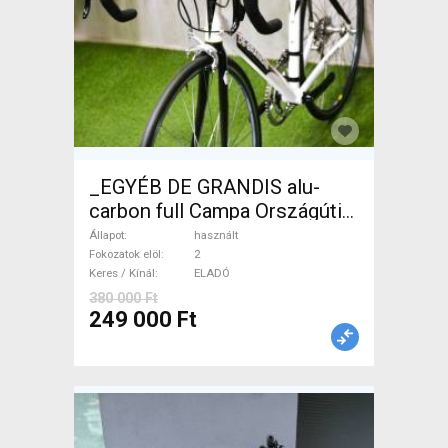
_EGYÉB DE GRANDIS alu-
carbon full Campa Országúti
használt ELADÓ
Állapot
használt
Fokozatok elöl
2
Keres / Kínál
ELADÓ
380 000 Ft
249 000 Ft