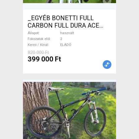
_EGYÉB BONETTI FULL
CARBON FULL DURA ACE
Országúti patkófék használt
Állapot
használt
ELADÓ
Fokozatok elöl
2
Keres / Kínál
ELADÓ
820 000 Ft
399 000 Ft