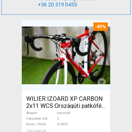
+36 20 319 0455
-45%
WILIER IZOARD XP CARBON
2x11 WCS Országúti patkófék
használt ELADÓ
Állapot
használt
Fokozatok elöl
2
Keres / Kínál
ELADÓ
720 000 Ft