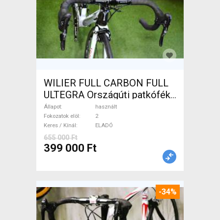
WILIER FULL CARBON FULL
ULTEGRA Országúti patkófék
használt ELADÓ
Állapot
használt
Fokozatok elöl
2
Keres / Kínál
ELADÓ
655 000 Ft
399 000 Ft
-34%