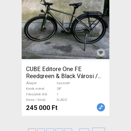
CUBE Editore One FE
Reedgreen & Black Városi /
Cruiser tárcsafék használt
Állapot
használt
ELADÓ
Kerék méret
28"
Fokozatok elöl
1
Keres / Kínál
ELADÓ
245 000 Ft