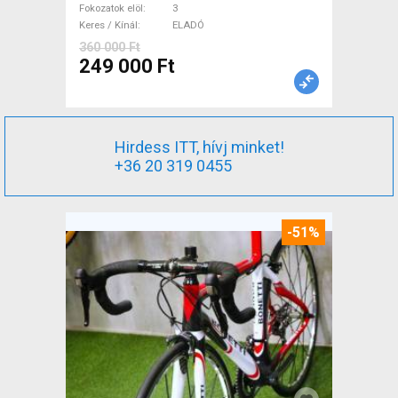
Fokozatok elöl
3
Keres / Kínál
ELADÓ
360 000 Ft
249 000 Ft
Hirdess ITT, hívj minket!
+36 20 319 0455
-51%