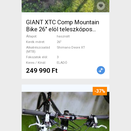
GIANT XTC Comp Mountain
Bike 26" elöl teleszkópos
Shimano Deore XT használt
Állapot
használt
ELADÓ
Kerék méret
26"
Alkatrészcsalád
Shimano Deore XT
(MTB)
Fokozatok elöl
3
Keres / Kínál
ELADÓ
249 990 Ft
-37%