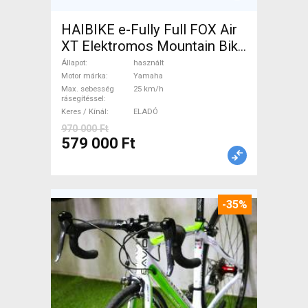
HAIBIKE e-Fully Full FOX Air
XT Elektromos Mountain Bike
össztelós / fully Yamaha
Állapot
használt
használt ELADÓ
Motor márka
Yamaha
Max. sebesség
25 km/h
rásegítéssel
Keres / Kínál
ELADÓ
970 000 Ft
579 000 Ft
-35%