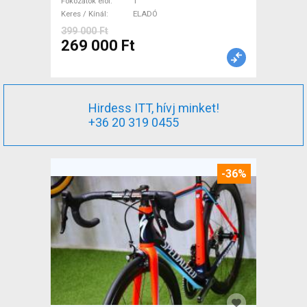
Fokozatok elöl
1
ELADÓ
Keres / Kínál
ELADÓ
399 000 Ft
269 000 Ft
Hirdess ITT, hívj minket!
+36 20 319 0455
-36%