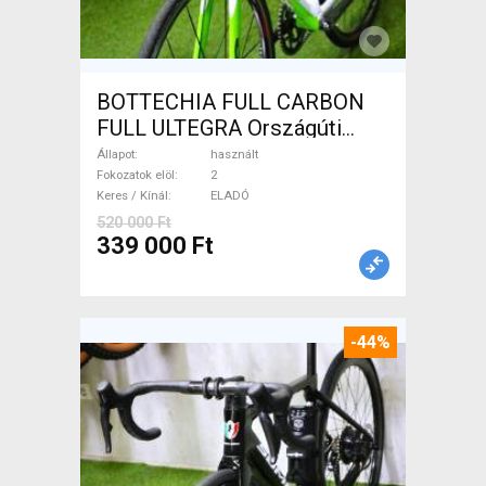
BOTTECHIA FULL CARBON
FULL ULTEGRA Országúti
használt ELADÓ
Állapot
használt
Fokozatok elöl
2
Keres / Kínál
ELADÓ
520 000 Ft
339 000 Ft
-44%