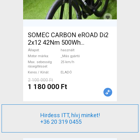
SOMEC CARBON eROAD Di2
2x12 42Nm 500Wh
Elektromos Országúti / Gravel
Állapot
használt
_Más gyártó használt ELADÓ
Motor márka
_Más gyártó
Max. sebesség
25 km/h
rásegítéssel
Keres / Kínál
ELADÓ
2 100 000 Ft
1 180 000 Ft
Hirdess ITT, hívj minket!
+36 20 319 0455