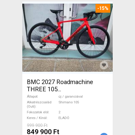
-15%
BMC 2027 Roadmachine
THREE 105
(47,51,54,56,58,61) Országúti
Állapot
új / garanciával
Shimano 105 tárcsafék új /
Alkatrészcsalád
Shimano 105
(Outi)
garanciával ELADÓ
Fokozatok elöl
2
Keres / Kínál
ELADÓ
999 900 Ft
849 900 Ft