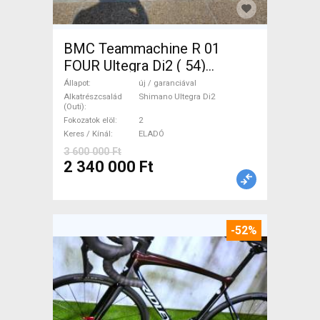
BMC Teammachine R 01
FOUR Ultegra Di2 ( 54)
Országúti Shimano Ultegra
Állapot
új / garanciával
Di2 tárcsafék új / garanciával
Alkatrészcsalád
Shimano Ultegra Di2
(Outi)
ELADÓ
Fokozatok elöl
2
Keres / Kínál
ELADÓ
3 600 000 Ft
2 340 000 Ft
-52%