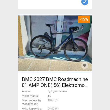
-15%
BMC 2027 BMC Roadmachine
01 AMP ONE( 56) Elektromos
Országúti / Gravel TQ új /
Állapot
új / garanciával
garanciával ELADÓ
Motor márka
TQ
Max. sebesség
25 km/h
rásegítéssel
Akku kapacitás
0-400 Wh