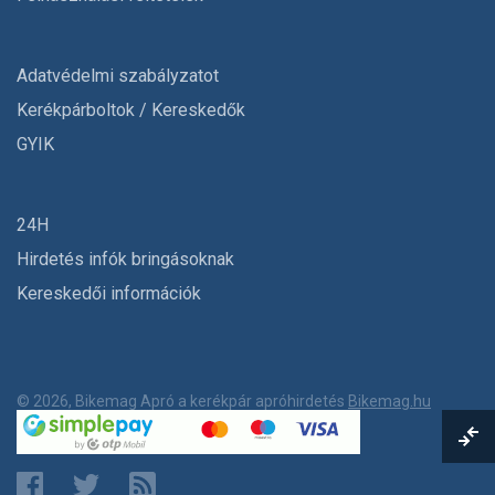
Adatvédelmi szabályzatot
Kerékpárboltok / Kereskedők
GYIK
24H
Hirdetés infók bringásoknak
Kereskedői információk
© 2026, Bikemag Apró a kerékpár apróhirdetés
Bikemag.hu