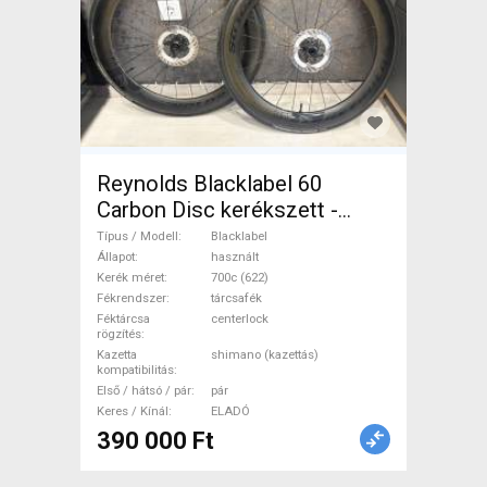
Reynolds Blacklabel 60
Carbon Disc kerékszett -
újszerű állapot Blacklabel
Típus / Modell
Blacklabel
Országúti / Gravel / Triatlon
Állapot
használt
Kerék méret
700c (622)
Alkatrész, Országúti Kerék /
Fékrendszer
tárcsafék
Felni / Gumi 700c (622)
Féktárcsa
centerlock
rögzítés
használt ELADÓ
Kazetta
shimano (kazettás)
kompatibilitás
Első / hátsó / pár
pár
Keres / Kínál
ELADÓ
390 000 Ft