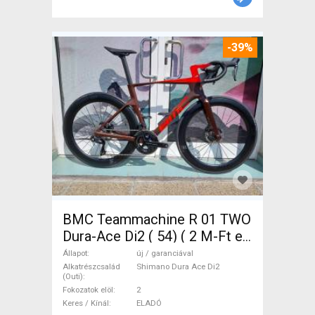
-39%
BMC Teammachine R 01 TWO
Dura-Ace Di2 ( 54) ( 2 M-Ft e
Országúti Shimano Dura Ace
Állapot
új / garanciával
Di2 tárcsafék új / garanciával
Alkatrészcsalád
Shimano Dura Ace Di2
(Outi)
ELADÓ
Fokozatok elöl
2
Keres / Kínál
ELADÓ