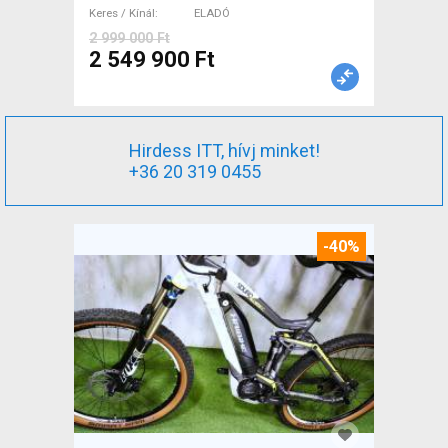
Keres / Kínál
ELADÓ
2 999 000 Ft
2 549 900 Ft
Hirdess ITT, hívj minket!
+36 20 319 0455
-40%