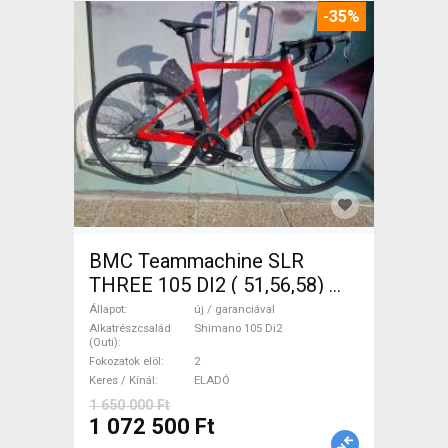
-35%
BMC Teammachine SLR
THREE 105 DI2 ( 51,56,58)
Országúti Shimano 105 Di2
Állapot
új / garanciával
tárcsafék új / garanciával
Alkatrészcsalád
Shimano 105 Di2
(Outi)
ELADÓ
Fokozatok elöl
2
Keres / Kínál
ELADÓ
1 650 000 Ft
1 072 500 Ft