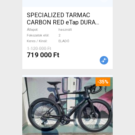
SPECIALIZED TARMAC
CARBON RED eTap DURA
Országúti használt ELADÓ
Állapot
használt
Fokozatok elöl
2
Keres / Kínál
ELADÓ
1 120 000 Ft
719 000 Ft
-35%