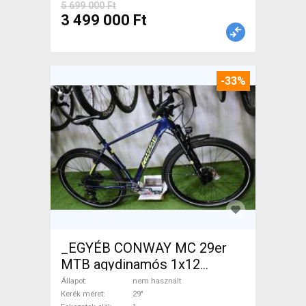
5 699 000 Ft
3 499 000 Ft
-33%
_EGYÉB CONWAY MC 29er
MTB agydinamós 1x12
Mountain Bike 29" elöl
Állapot
nem használt
teleszkópos nem használt
Kerék méret
29"