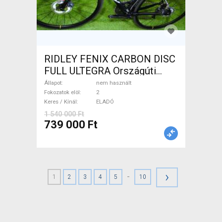
RIDLEY FENIX CARBON DISC
FULL ULTEGRA Országúti
tárcsafék nem használt
Állapot
nem használt
ELADÓ
Fokozatok elöl
2
Keres / Kínál
ELADÓ
1 540 000 Ft
739 000 Ft
›
-
1
2
3
4
5
10