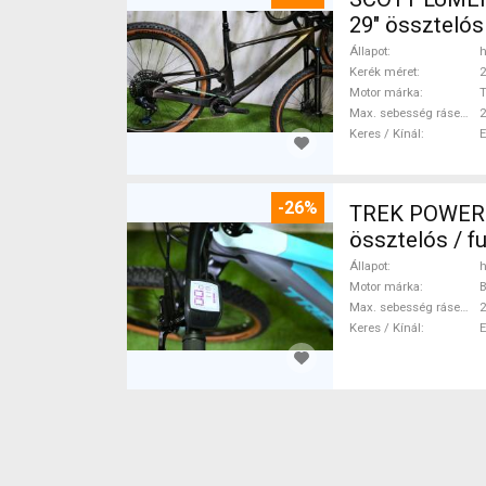
29" össztelós
Állapot
h
Kerék méret
2
Motor márka
Max. sebesség rásegítéssel
Keres / Kínál
-26%
TREK POWERFL
össztelós / f
Állapot
h
Motor márka
Max. sebesség rásegítéssel
Keres / Kínál