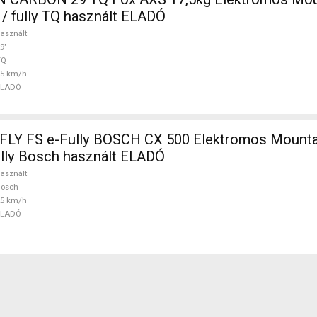
 / fully TQ használt ELADÓ
asznált
9"
TQ
25 km/h
ELADÓ
Y FS e-Fully BOSCH CX 500 Elektromos Mounta
ully Bosch használt ELADÓ
asznált
Bosch
25 km/h
ELADÓ