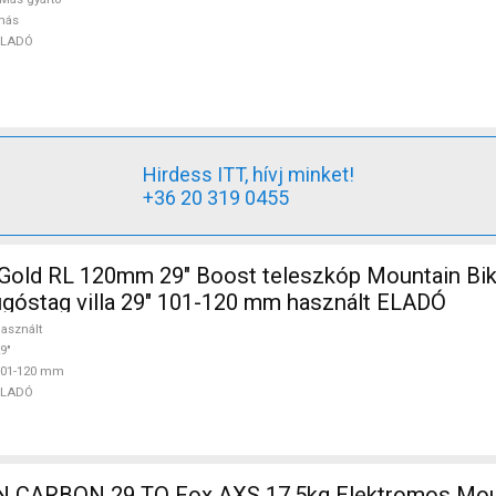
más
ELADÓ
Hirdess ITT, hívj minket!
+36 20 319 0455
Gold RL 120mm 29" Boost teleszkóp Mountain Bike
ugóstag villa 29" 101-120 mm használt ELADÓ
asznált
9"
101-120 mm
ELADÓ
,5kg Elektromos Mountain Bike