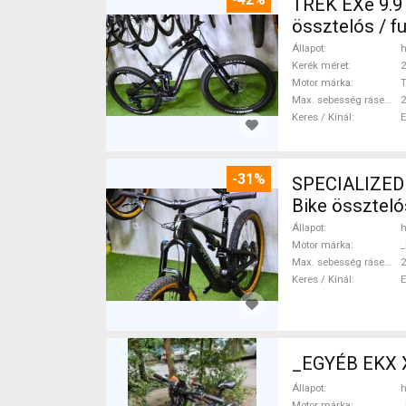
TREK EXe 9.9
össztelós / f
Állapot
h
Kerék méret
2
Motor márka
Max. sebesség rásegítéssel
Keres / Kínál
-31%
SPECIALIZED
Bike összteló
Állapot
h
Motor márka
_
Max. sebesség rásegítéssel
Keres / Kínál
_EGYÉB EKX X
Állapot
h
Motor márka
_