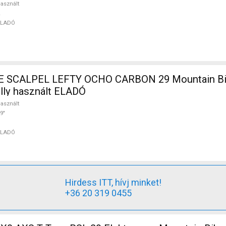
asznált
ELADÓ
SCALPEL LEFTY OCHO CARBON 29 Mountain Bik
ully használt ELADÓ
asznált
9"
ELADÓ
Hirdess ITT, hívj minket!
+36 20 319 0455