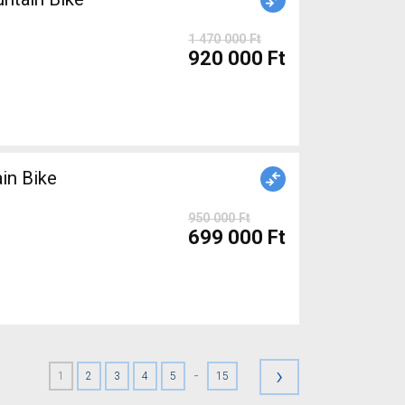
1 470 000 Ft
920 000 Ft
in Bike
950 000 Ft
699 000 Ft
›
-
1
2
3
4
5
15