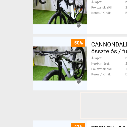
Állapot
h
Fokozatok elöl
2
Keres / Kínál
-50%
CANNONDALE 
össztelós / f
Állapot
h
Kerék méret
2
Fokozatok elöl
1
Keres / Kínál
-42%