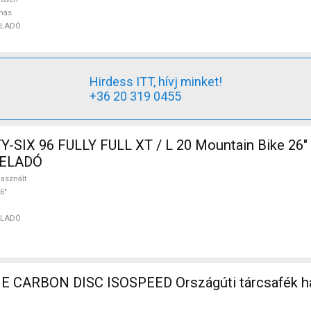
más
ELADÓ
Hirdess ITT, hívj minket!
+36 20 319 0455
SIX 96 FULLY FULL XT / L 20 Mountain Bike 26" 
t ELADÓ
asznált
6"
ELADÓ
CARBON DISC ISOSPEED Országúti tárcsafék ha