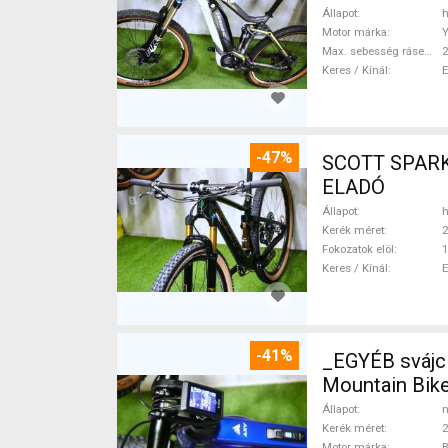
Állapot
h
Motor márka
Max. sebesség rásegítéssel
Keres / Kínál
-47%
SCOTT SPARK RC CARBON 29 Mounta
ELADÓ
Állapot
h
Kerék méret
2
Fokozatok elöl
1
Keres / Kínál
-41%
_EGYÉB svájc
Mountain Bike
Állapot
n
Kerék méret
2
Motor márka