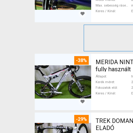
Max. sebesség rásegítéssel
Keres / Kínál
-38%
MERIDA NINTY-
fully használ
Állapot
h
Kerék méret
2
Fokozatok elöl
2
Keres / Kínál
-29%
TREK DOMANE 
ELADÓ