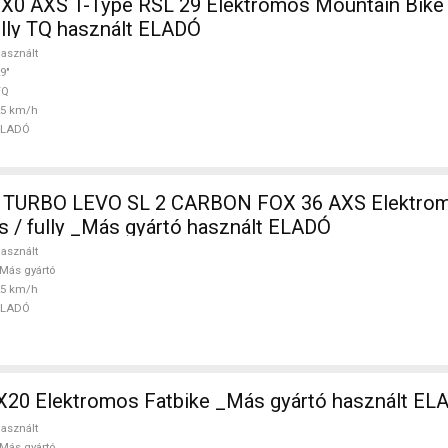
 X0 AXS T-Type RSL 29 Elektromos Mountain Bike 
ully TQ használt ELADÓ
asznált
9"
TQ
25 km/h
ELADÓ
 TURBO LEVO SL 2 CARBON FOX 36 AXS Elektro
s / fully _Más gyártó használt ELADÓ
asznált
Más gyártó
25 km/h
ELADÓ
20 Elektromos Fatbike _Más gyártó használt EL
asznált
Más gyártó