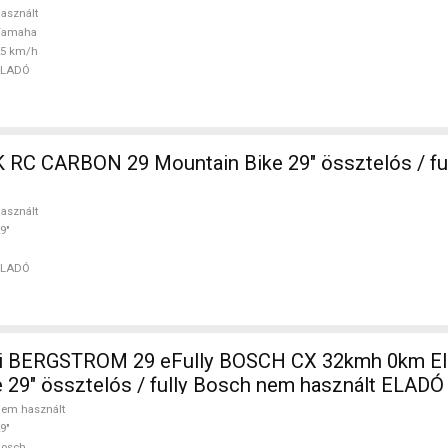
asznált
Yamaha
25 km/h
ELADÓ
in Bike 29" össztelós / fully használt
asznált
9"
ELADÓ
i BERGSTROM 29 eFully BOSCH CX 32kmh 0km E
 29" össztelós / fully Bosch nem használt ELADÓ
em használt
9"
Bosch