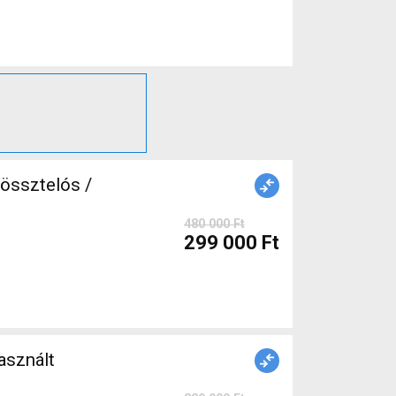
össztelós /
480 000 Ft
299 000 Ft
sznált