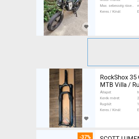
Max. sebesség rásegítéssel
Keres / Kínál
RockShox 35 
MTB Villa / R
Állapot
h
Kerék méret
2
Rugóút
Keres / Kínál
-37%
SCOTT LUMEN CARBON 29 TQ Fox AXS 17