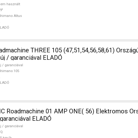
em használt
9"
himano Altus
ELADÓ
5 (47,51,54,56,58,61) Országúti Shimano
 új / garanciával ELADÓ
j / garanciával
Shimano 105
ELADÓ
 Roadmachine 01 AMP ONE( 56) Elektromos Ors
/ garanciával ELADÓ
j / garanciával
TQ
25 km/h