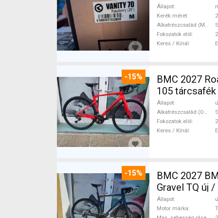
Állapot
n
Kerék méret
2
Alkatrészcsalád (MTB)
S
Fokozatok elöl
2
Keres / Kínál
-15%
BMC 2027 Roadmachine THREE 10
105 tárcsafék
Állapot
ú
Alkatrészcsalád (Outi)
Fokozatok elöl
2
Keres / Kínál
-15%
BMC 2027 BMC
Gravel TQ új 
Állapot
ú
Motor márka
Max. sebesség rásegítéssel