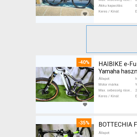
Akku kapacitás
0
Keres / Kínál
-40%
HAIBIKE e-Ful
Yamaha haszn
Állapot
h
Motor márka
Max. sebesség rásegítéssel
Keres / Kínál
-35%
Állapot
h