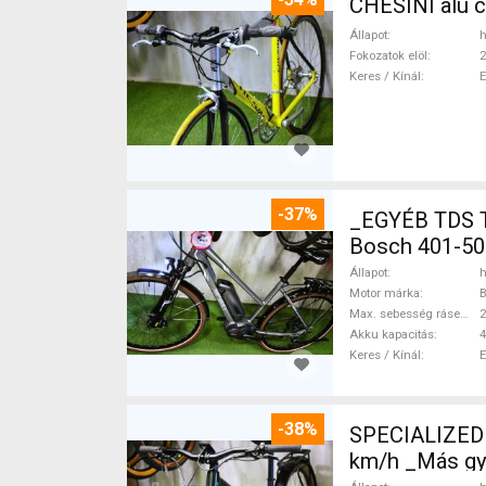
CHESINI alu 
Állapot
h
Fokozatok elöl
2
Keres / Kínál
-37%
_EGYÉB TDS 
Bosch 401-50
Állapot
h
Motor márka
Max. sebesség rásegítéssel
Akku kapacitás
4
Keres / Kínál
-38%
SPECIALIZED 
km/h _Más gy