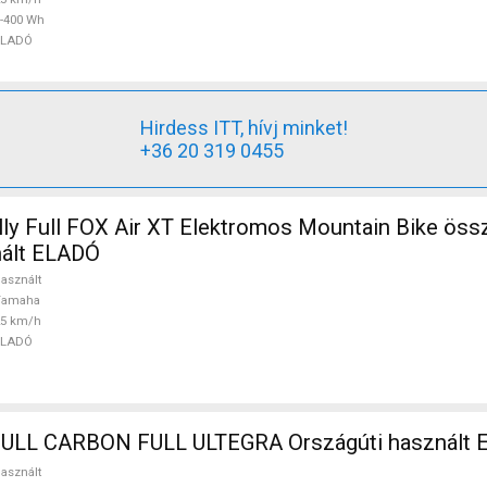
-400 Wh
ELADÓ
Hirdess ITT, hívj minket!
+36 20 319 0455
ly Full FOX Air XT Elektromos Mountain Bike összt
ált ELADÓ
asznált
Yamaha
25 km/h
ELADÓ
BOTTECHIA FULL CARBON FULL ULTEGRA Országúti haszn
asznált