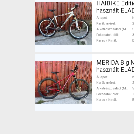
HAIBIKE Editi
használt ELA
Állapot
h
Kerék méret
2
Alkatrészcsalád (MTB)
Fokozatok elöl
3
Keres / Kínál
MERIDA Big N
használt ELA
Állapot
h
Kerék méret
2
Alkatrészcsalád (MTB)
Fokozatok elöl
1
Keres / Kínál