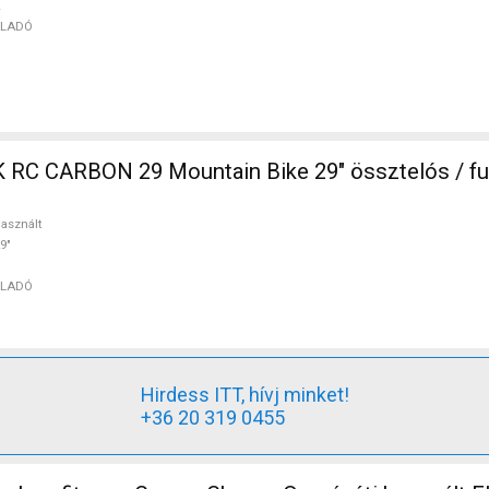
ELADÓ
in Bike 29" össztelós / fully használt
asznált
9"
ELADÓ
Hirdess ITT, hívj minket!
+36 20 319 0455