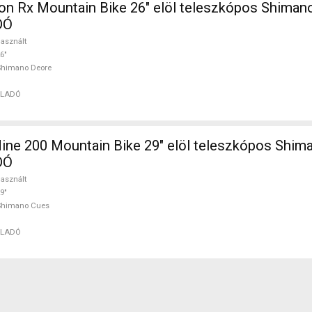
on Rx Mountain Bike 26" elöl teleszkópos Shiman
DÓ
asznált
6"
Shimano Deore
ELADÓ
ine 200 Mountain Bike 29" elöl teleszkópos Shim
DÓ
asznált
9"
Shimano Cues
ELADÓ