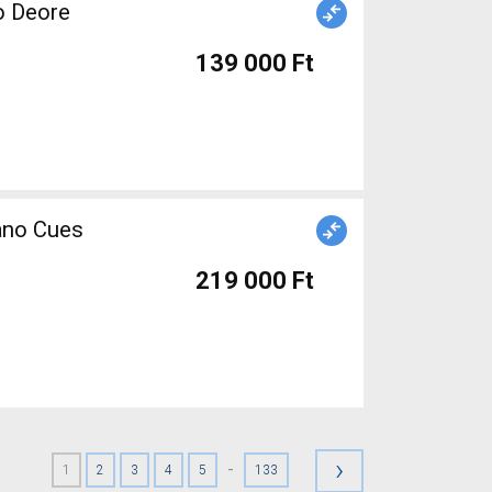
o Deore
139 000 Ft
ano Cues
219 000 Ft
›
-
1
2
3
4
5
133