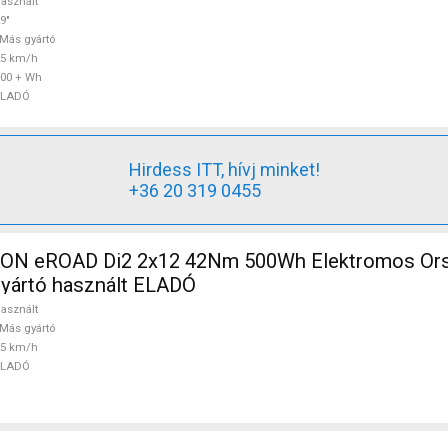
asznált
9"
Más gyártó
25 km/h
00 + Wh
ELADÓ
Hirdess ITT, hívj minket!
+36 20 319 0455
N eROAD Di2 2x12 42Nm 500Wh Elektromos Orsz
gyártó használt ELADÓ
asznált
Más gyártó
25 km/h
ELADÓ