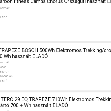
carbon fitness Campa Chorus Országúti használt 
asznált
ELADÓ
TRAPEZE BOSCH 500Wh Elektromos Trekking/cro
0 Wh használt ELADÓ
asznált
Bosch
25 km/h
01-500 Wh
ELADÓ
TERO 29 EQ TRAPEZE 710Wh Elektromos Trekkin
ártó 700 + Wh használt ELADÓ