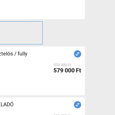
elós / fully
970 000 Ft
579 000 Ft
ált ELADÓ