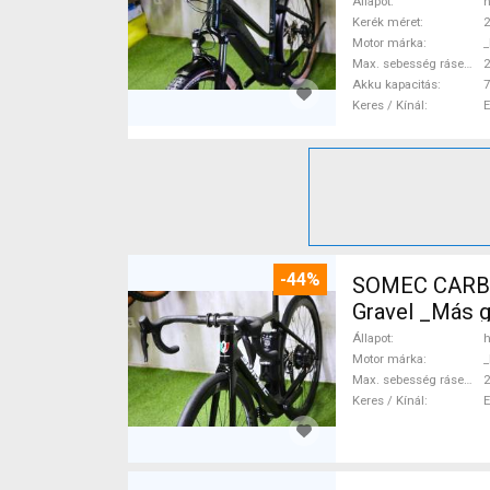
Állapot
h
Kerék méret
2
Motor márka
_
Max. sebesség rásegítéssel
Akku kapacitás
7
Keres / Kínál
-44%
SOMEC CARBO
Gravel _Más 
Állapot
h
Motor márka
_
Max. sebesség rásegítéssel
Keres / Kínál