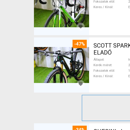
Fokozatok elöl
2
Keres / Kínál
-47%
SCOTT SPARK RC CARBON 29 Mounta
ELADÓ
Állapot
h
Kerék méret
2
Fokozatok elöl
1
Keres / Kínál
-34%