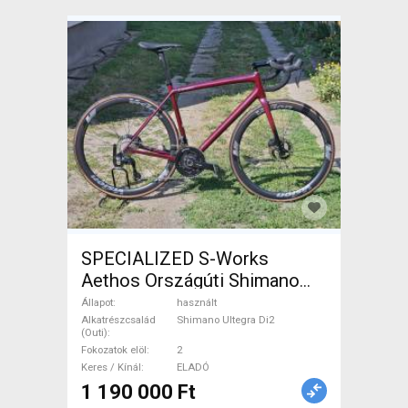
SPECIALIZED S-Works
Aethos Országúti Shimano
Ultegra Di2 tárcsafék használt
Állapot
használt
ELADÓ
Alkatrészcsalád
Shimano Ultegra Di2
(Outi)
Fokozatok elöl
2
Keres / Kínál
ELADÓ
1 190 000 Ft