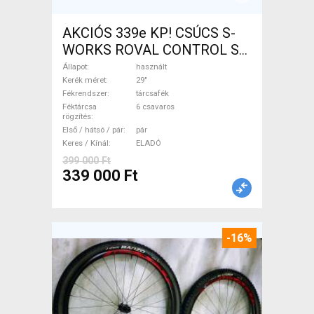
AKCIÓS 339e KP! CSÚCS S-
WORKS ROVAL CONTROL SL
29 CARBON RS1
Állapot
használt
kerékszettek ROVAL
Kerék méret
29"
Fékrendszer
tárcsafék
CONTROL SL 29 RS1
Féktárcsa
6 csavaros
Mountain Bike Alkatrész,
rögzítés
Első / hátsó / pár
pár
MTB Kerék / Felni / Gumi 29"
Keres / Kínál
ELADÓ
használt ELADÓ
399 000 Ft
339 000 Ft
-16%