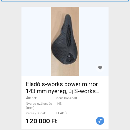
Eladó s-works power mirror
143 mm nyereg, új S-works
power mirror 143 mm
Állapot
nem használt
Mountain Bike Alkatrész,
Nyereg szélesség
143
(mm)
MTB Nyereg / Nyeregcső
Keres / Kínál
ELADÓ
nem használt ELADÓ
120 000 Ft