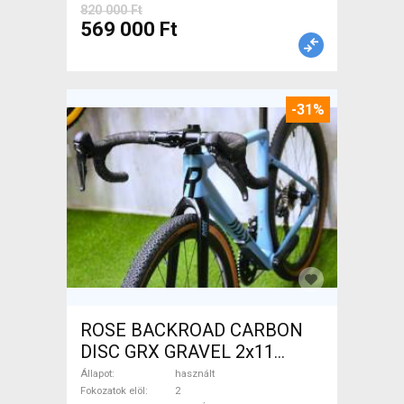
820 000 Ft
569 000 Ft
-31%
ROSE BACKROAD CARBON
DISC GRX GRAVEL 2x11
Gravel / CX tárcsafék használt
Állapot
használt
ELADÓ
Fokozatok elöl
2