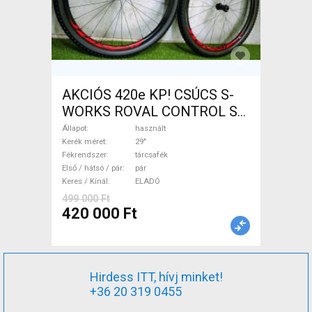
AKCIÓS 420e KP! CSÚCS S-
WORKS ROVAL CONTROL SL
29 - RS1 kerékszett ROVAL
Állapot
használt
CONTROL Mountain Bike
Kerék méret
29"
Fékrendszer
tárcsafék
Alkatrész, MTB Kerék / Felni /
Első / hátsó / pár
pár
Gumi 29" használt ELADÓ
Keres / Kínál
ELADÓ
499 000 Ft
420 000 Ft
Hirdess ITT, hívj minket!
+36 20 319 0455