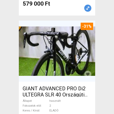
579 000 Ft
-31%
GIANT ADVANCED PRO Di2
ULTEGRA SLR 40 Országúti
használt ELADÓ
Állapot
használt
Fokozatok elöl
2
Keres / Kínál
ELADÓ