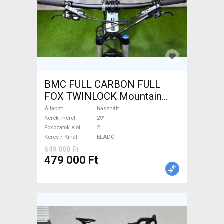
BMC FULL CARBON FULL
FOX TWINLOCK Mountain
Bike 29" össztelós / fully
Állapot
használt
használt ELADÓ
Kerék méret
29"
Fokozatok elöl
2
Keres / Kínál
ELADÓ
649 000 Ft
479 000 Ft