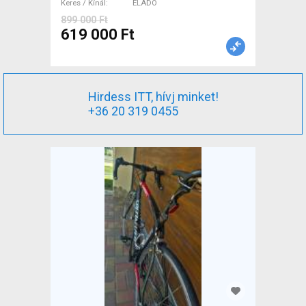
Keres / Kínál
ELADÓ
899 000 Ft
619 000 Ft
Hirdess ITT, hívj minket!
+36 20 319 0455