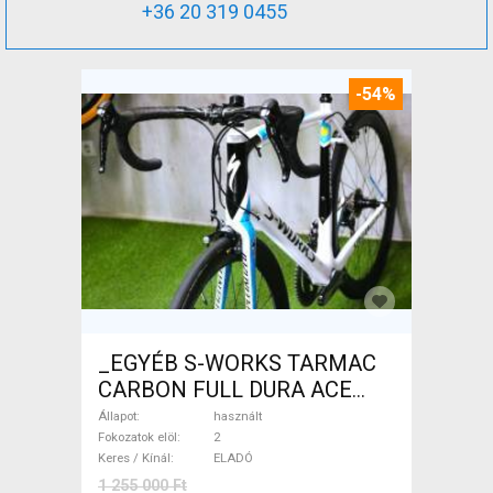
+36 20 319 0455
-54%
_EGYÉB S-WORKS TARMAC
CARBON FULL DURA ACE
Országúti használt ELADÓ
Állapot
használt
Fokozatok elöl
2
Keres / Kínál
ELADÓ
1 255 000 Ft