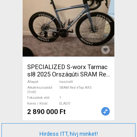
SPECIALIZED S-worx Tarmac
sl8 2025 Országúti SRAM Red
eTap AXS tárcsafék használt
Állapot
használt
ELADÓ
Alkatrészcsalád
SRAM Red eTap AXS
(Outi)
Fokozatok elöl
1
Keres / Kínál
ELADÓ
2 890 000 Ft
Hirdess ITT, hívj minket!