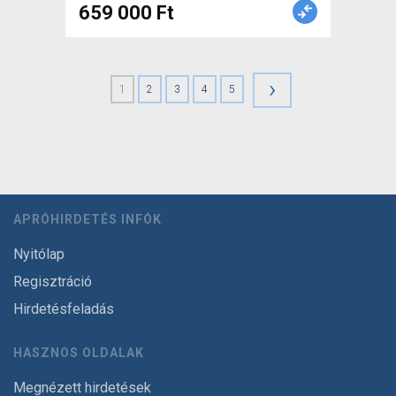
659 000 Ft
›
1
2
3
4
5
APRÓHIRDETÉS INFÓK
Nyitólap
Regisztráció
Hirdetésfeladás
HASZNOS OLDALAK
Megnézett hirdetések