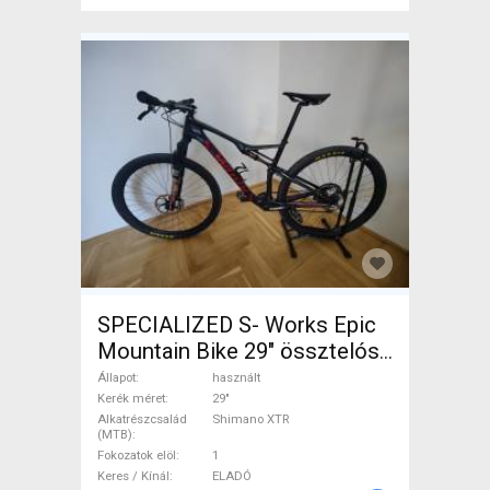
SPECIALIZED S- Works Epic
Mountain Bike 29" össztelós
/ fully Shimano XTR használt
Állapot
használt
ELADÓ
Kerék méret
29"
Alkatrészcsalád
Shimano XTR
(MTB)
Fokozatok elöl
1
Keres / Kínál
ELADÓ