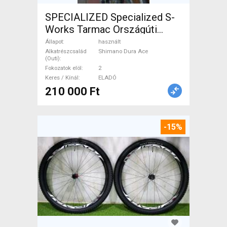
SPECIALIZED Specialized S-
Works Tarmac Országúti
Shimano Dura Ace patkófék
Állapot
használt
használt ELADÓ
Alkatrészcsalád
Shimano Dura Ace
(Outi)
Fokozatok elöl
2
Keres / Kínál
ELADÓ
210 000 Ft
-15%