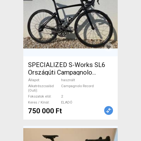
SPECIALIZED S-Works SL6
Országúti Campagnolo
Record patkófék használt
Állapot
használt
ELADÓ
Alkatrészcsalád
Campagnolo Record
(Outi)
Fokozatok elöl
2
Keres / Kínál
ELADÓ
750 000 Ft