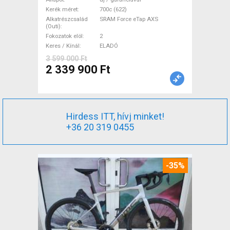
Force eTap AXS tárcsafék új /
Kerék méret
700c (622)
Alkatrészcsalád
SRAM Force eTap AXS
garanciával ELADÓ
(Outi)
Fokozatok elöl
2
Keres / Kínál
ELADÓ
3 599 000 Ft
2 339 900 Ft
Hirdess ITT, hívj minket!
+36 20 319 0455
-35%