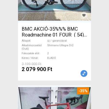
BMC AKCIÓ-35%%% BMC
Roadmachine 01 FOUR ( 54)
Országúti, Triatlon Shimano
Állapot
új / garanciával
Ultegra Di2 tárcsafék új /
Alkatrészcsalád
Shimano Ultegra Di2
(Outi)
garanciával ELADÓ
Fokozatok elöl
2
Keres / Kínál
ELADÓ
3 199 000 Ft
2 079 900 Ft
-35%