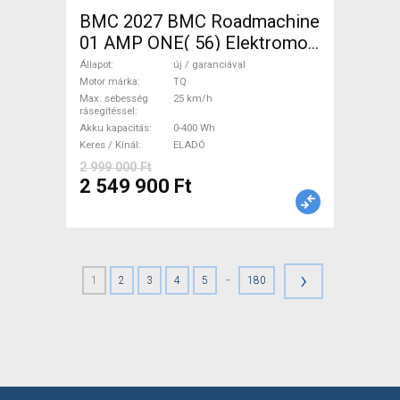
BMC 2027 BMC Roadmachine
01 AMP ONE( 56) Elektromos
Országúti / Gravel TQ új /
Állapot
új / garanciával
garanciával ELADÓ
Motor márka
TQ
Max. sebesség
25 km/h
rásegítéssel
Akku kapacitás
0-400 Wh
Keres / Kínál
ELADÓ
2 999 000 Ft
2 549 900 Ft
›
-
1
2
3
4
5
180