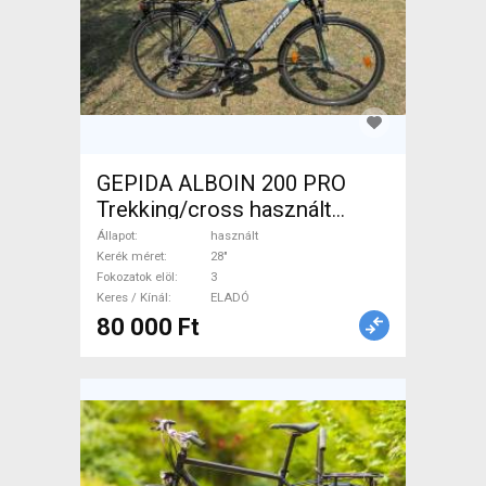
GEPIDA ALBOIN 200 PRO
Trekking/cross használt
ELADÓ
Állapot
használt
Kerék méret
28"
Fokozatok elöl
3
Keres / Kínál
ELADÓ
80 000 Ft