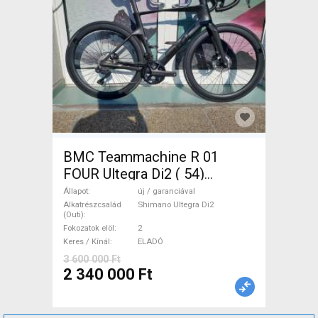
BMC Teammachine R 01
FOUR Ultegra Di2 ( 54)
Országúti Shimano Ultegra
Állapot
új / garanciával
Di2 tárcsafék új / garanciával
Alkatrészcsalád
Shimano Ultegra Di2
(Outi)
ELADÓ
Fokozatok elöl
2
Keres / Kínál
ELADÓ
3 600 000 Ft
2 340 000 Ft