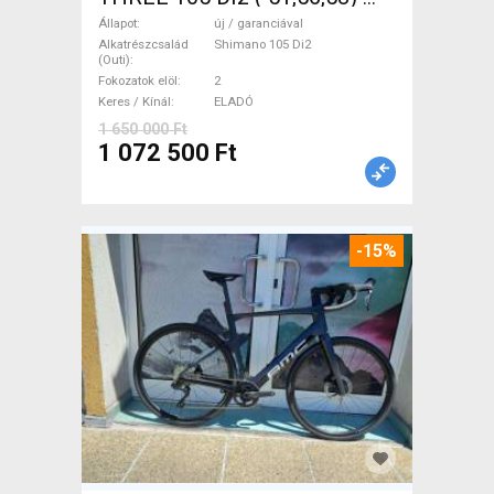
Országúti Shimano 105 Di2
Állapot
új / garanciával
tárcsafék új / garanciával
Alkatrészcsalád
Shimano 105 Di2
(Outi)
ELADÓ
Fokozatok elöl
2
Keres / Kínál
ELADÓ
1 650 000 Ft
1 072 500 Ft
-15%