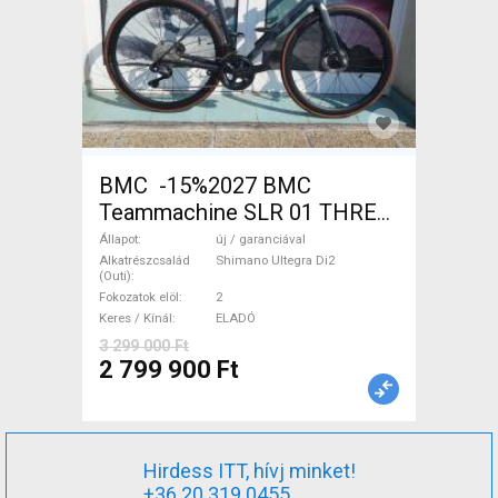
BMC -15%2027 BMC
Teammachine SLR 01 THREE
Ultegra Di2 Országúti
Állapot
új / garanciával
Shimano Ultegra Di2 tárcsafék
Alkatrészcsalád
Shimano Ultegra Di2
(Outi)
új / garanciával ELADÓ
Fokozatok elöl
2
Keres / Kínál
ELADÓ
3 299 000 Ft
2 799 900 Ft
Hirdess ITT, hívj minket!
+36 20 319 0455