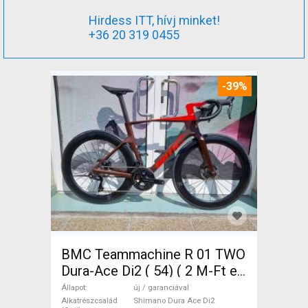
Hirdess ITT, hívj minket!
+36 20 319 0455
-39%
BMC Teammachine R 01 TWO
Dura-Ace Di2 ( 54) ( 2 M-Ft e
Országúti Shimano Dura Ace
Állapot
új / garanciával
Di2 tárcsafék új / garanciával
Alkatrészcsalád
Shimano Dura Ace Di2