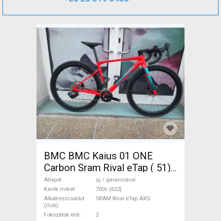
BMC BMC Kaius 01 ONE
Carbon Sram Rival eTap ( 51)
Gravel / CX SRAM Rival eTap
Állapot
új / garanciával
AXS tárcsafék új / garanciával
Kerék méret
700c (622)
Alkatrészcsalád
SRAM Rival eTap AXS
ELADÓ
(Outi)
Fokozatok elöl
2