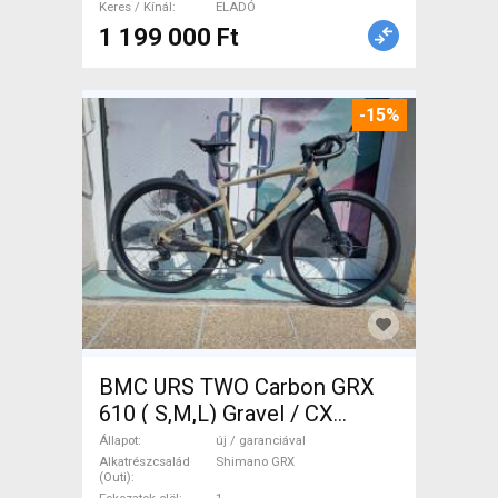
Keres / Kínál
ELADÓ
1 199 000 Ft
-15%
BMC URS TWO Carbon GRX
610 ( S,M,L) Gravel / CX
Shimano GRX tárcsafék új /
Állapot
új / garanciával
garanciával ELADÓ
Alkatrészcsalád
Shimano GRX
(Outi)