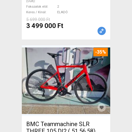
(Outi)
ELADÓ
Fokozatok elöl
2
Keres / Kínál
ELADÓ
5 699 000 Ft
3 499 000 Ft
-35%
BMC Teammachine SLR
THREE 105 DI2 ( 51,56,58)