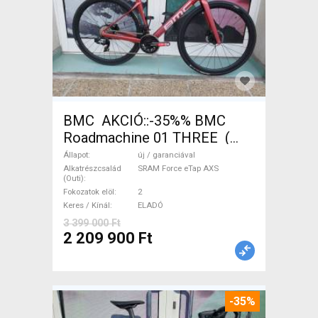
BMC AKCIÓ::-35%% BMC
Roadmachine 01 THREE (
54) Országúti SRAM Force
Állapot
új / garanciával
eTap AXS tárcsafék új /
Alkatrészcsalád
SRAM Force eTap AXS
(Outi)
garanciával ELADÓ
Fokozatok elöl
2
Keres / Kínál
ELADÓ
3 399 000 Ft
2 209 900 Ft
-35%