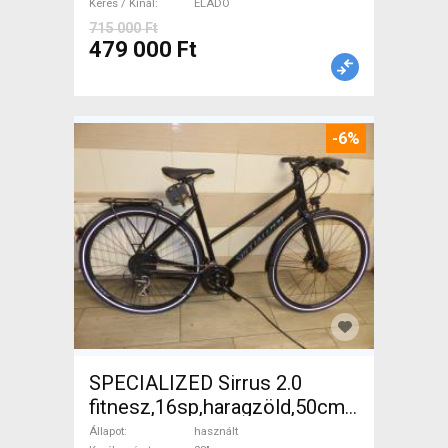
Keres / Kínál
ELADÓ
715 000 Ft
479 000 Ft
-6%
SPECIALIZED Sirrus 2.0
fitnesz,16sp,haragzöld,50cm,újszerű
Trekking/cross tárcsafék
Állapot
használt