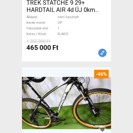
TREK STATCHE 9 29+
HARDTAIL AIR 4d ÚJ 0km
M/L Mountain Bike 29" elöl
Állapot
nem használt
teleszkópos nem használt
Kerék méret
29"
Fokozatok elöl
1
ELADÓ
Keres / Kínál
ELADÓ
1 255 000 Ft
465 000 Ft
-46%