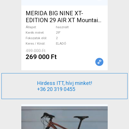
MERIDA BIG NINE XT-
EDITION 29 AIR XT Mountain
Bike 29" elöl teleszkópos
Állapot
használt
használt ELADÓ
Kerék méret
29"
Fokozatok elöl
2
Keres / Kínál
ELADÓ
499 000 Ft
269 000 Ft
Hirdess ITT, hívj minket!
+36 20 319 0455