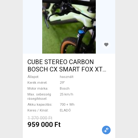
CUBE STEREO CARBON
BOSCH CX SMART FOX XT
Elektromos Mountain Bike
Állapot
használt
29" össztelós / fully Bosch
Kerék méret
29"
Motor márka
Bosch
használt ELADÓ
Max. sebesség
25 km/h
rásegítéssel
Akku kapacitás
700 + Wh
Keres / Kínál
ELADÓ
1 370 000 Ft
959 000 Ft