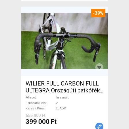
-39%
WILIER FULL CARBON FULL
ULTEGRA Országúti patkófék
használt ELADÓ
Állapot
használt
Fokozatok elöl
2
Keres / Kínál
ELADÓ
655 000 Ft
399 000 Ft