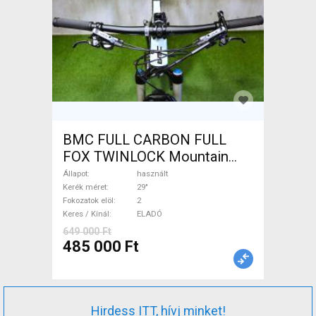
BMC FULL CARBON FULL
FOX TWINLOCK Mountain
Bike 29" össztelós / fully
Állapot
használt
használt ELADÓ
Kerék méret
29"
Fokozatok elöl
2
Keres / Kínál
ELADÓ
649 000 Ft
485 000 Ft
Hirdess ITT, hívj minket!