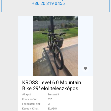
+36 20 319 0455
KROSS Level 6.0 Mountain
Bike 29" elöl teleszkópos
használt ELADÓ
Állapot
használt
Kerék méret
29"
Fokozatok elöl
3
Keres / Kínál
ELADÓ