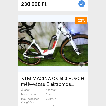
230 000 Ft
-33%
KTM MACINA CX 500 BOSCH
mély-vázas Elektromos
Trekking/cross 25 km/h
Állapot
használt
Bosch használt ELADÓ
Motor márka
Bosch
Max. sebesség
25 km/h
rásegítéssel