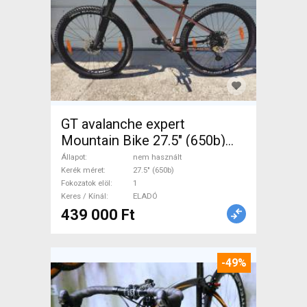
GT avalanche expert
Mountain Bike 27.5" (650b)
elöl teleszkópos nem
Állapot
nem használt
használt ELADÓ
Kerék méret
27.5" (650b)
Fokozatok elöl
1
Keres / Kínál
ELADÓ
439 000 Ft
-49%