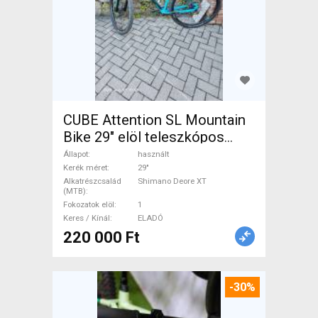
CUBE Attention SL Mountain
Bike 29" elöl teleszkópos
Shimano Deore XT használt
Állapot
használt
ELADÓ
Kerék méret
29"
Alkatrészcsalád
Shimano Deore XT
(MTB)
Fokozatok elöl
1
Keres / Kínál
ELADÓ
220 000 Ft
-30%