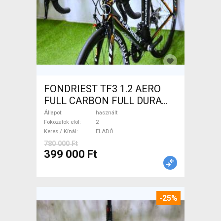
FONDRIEST TF3 1.2 AERO
FULL CARBON FULL DURA
ACE Országúti patkófék
Állapot
használt
használt ELADÓ
Fokozatok elöl
2
Keres / Kínál
ELADÓ
780 000 Ft
399 000 Ft
-25%