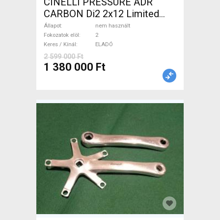
CINELLI PRESSURE ADR
CARBON Di2 2x12 Limited
1of50 0km ÚJ! Országúti
Állapot
nem használt
tárcsafék nem használt
Fokozatok elöl
2
Keres / Kínál
ELADÓ
ELADÓ
2 599 000 Ft
1 380 000 Ft