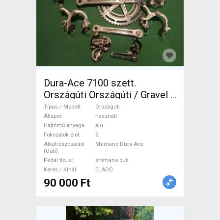
Dura-Ace 7100 szett.
Országúti Országúti / Gravel /
Triatlon Alkatrész, Országúti
Típus / Modell
Országúti
Hajtásrendszer Shimano Dura
Állapot
használt
Hajtómű anyaga
alu
Ace shimano outi használt
Fokozatok elöl
2
ELADÓ
Alkatrészcsalád
Shimano Dura Ace
(Outi)
Pedál típus
shimano outi
Keres / Kínál
ELADÓ
90 000 Ft