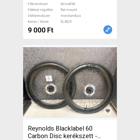
Fékrendszer
tárcsafék
Országúti Fék / Fékváltókar
Féktest rögzítés
flat mount
mechanikus használt ELADÓ
Váltórendszer
mechanikus
Keres / Kínál
ELADÓ
9 000 Ft
Reynolds Blacklabel 60
Carbon Disc kerékszett -