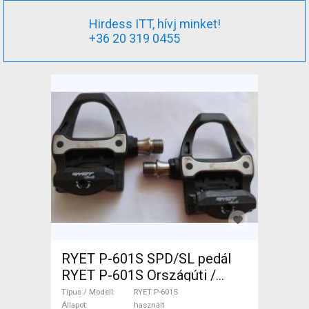
Hirdess ITT, hívj minket!
+36 20 319 0455
RYET P-601S SPD/SL pedál
RYET P-601S Országúti /
Gravel / Triatlon Alkatrész,
Típus / Modell
RYET P-601S
Országúti Hajtásrendszer
Állapot
használt