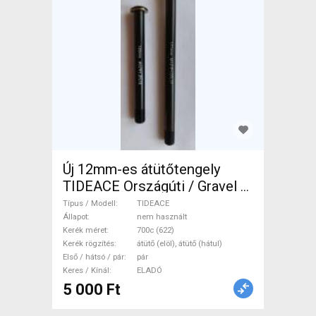
Új 12mm-es átütőtengely
TIDEACE Országúti / Gravel /
Triatlon Alkatrész, Országúti
Típus / Modell
TIDEACE
Kerék / Felni / Gumi 700c
Állapot
nem használt
Kerék méret
700c (622)
(622) nem használt ELADÓ
Kerék rögzítés
átütő (elöl), átütő (hátul)
Első / hátsó / pár
pár
Keres / Kínál
ELADÓ
5 000 Ft