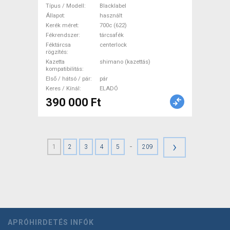
újszerű állapot Blacklabel
Típus / Modell
Blacklabel
Országúti / Gravel / Triatlon
Állapot
használt
Kerék méret
700c (622)
Alkatrész, Országúti Kerék /
Fékrendszer
tárcsafék
Felni / Gumi 700c (622)
Féktárcsa
centerlock
rögzítés
használt ELADÓ
Kazetta
shimano (kazettás)
kompatibilitás
Első / hátsó / pár
pár
Keres / Kínál
ELADÓ
390 000 Ft
›
-
1
2
3
4
5
209
APRÓHIRDETÉS INFÓK