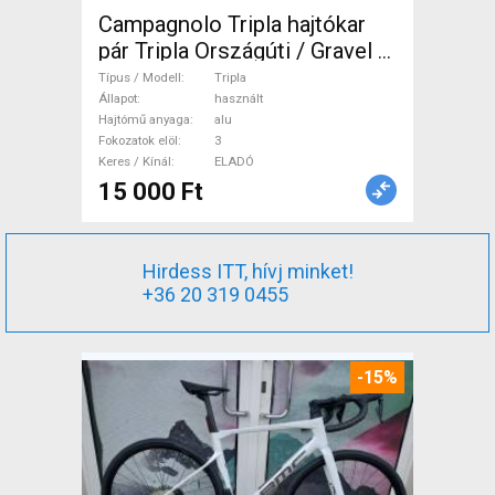
Campagnolo Tripla hajtókar
pár Tripla Országúti / Gravel /
Triatlon Alkatrész, Országúti
Típus / Modell
Tripla
Hajtásrendszer használt
Állapot
használt
Hajtómű anyaga
alu
ELADÓ
Fokozatok elöl
3
Keres / Kínál
ELADÓ
15 000 Ft
Hirdess ITT, hívj minket!
+36 20 319 0455
-15%