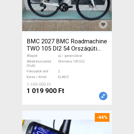
BMC 2027 BMC Roadmachine
TWO 105 DI2 54 Országúti
Shimano 105 Di2 tárcsafék új
Állapot
új / garanciával
/ garanciával ELADÓ
Alkatrészcsalád
Shimano 105 Di2
(Outi)
Fokozatok elöl
2
Keres / Kínál
ELADÓ
1 199 000 Ft
1 019 900 Ft
-44%