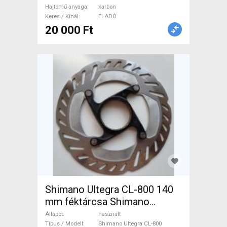
Hajtómű anyaga
karbon
használt ELADÓ
Keres / Kínál
ELADÓ
20 000 Ft
Shimano Ultegra CL-800 140
mm féktárcsa Shimano
Ultegra CL-800 Országúti /
Állapot
használt
Gravel / Triatlon Alkatrész,
Típus / Modell
Shimano Ultegra CL-800