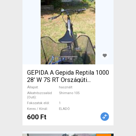
GEPIDA A Gepida Reptila 1000
28' W 7S RT Országúti
Shimano 105 használt ELADÓ
Állapot
használt
Alkatrészcsalád
Shimano 105
(Outi)
Fokozatok elöl
1
Keres / Kínál
ELADÓ
600 Ft