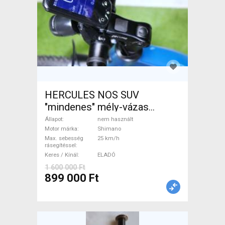
HERCULES NOS SUV
"mindenes" mély-vázas
Elektromos Trekking/cross
Állapot
nem használt
25 km/h Shimano nem
Motor márka
Shimano
Max. sebesség
25 km/h
használt ELADÓ
rásegítéssel
Keres / Kínál
ELADÓ
1 600 000 Ft
899 000 Ft