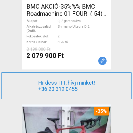
BMC AKCIÓ-35%%% BMC
Roadmachine 01 FOUR ( 54)
Országúti, Triatlon Shimano
Állapot
új / garanciával
Ultegra Di2 tárcsafék új /
Alkatrészcsalád
Shimano Ultegra Di2
(Outi)
garanciával ELADÓ
Fokozatok elöl
2
Keres / Kínál
ELADÓ
3 199 000 Ft
2 079 900 Ft
Hirdess ITT, hívj minket!
+36 20 319 0455
-35%