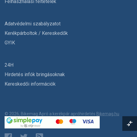
Felhasználási feltételek
Adatvédelmi szabályzatot
Kerékpárboltok / Kereskedők
GYIK
24H
Hirdetés infók bringásoknak
Kereskedői információk
© 2026, Bikemag Apró a kerékpár apróhirdetés
Bikemag.hu