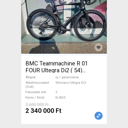
BMC Teammachine R 01
FOUR Ultegra Di2 ( 54)
Országúti Shimano Ultegra
Állapot
új / garanciával
Di2 tárcsafék új / garanciával
Alkatrészcsalád
Shimano Ultegra Di2
(Outi)
ELADÓ
Fokozatok elöl
2
Keres / Kínál
ELADÓ
3 600 000 Ft
2 340 000 Ft