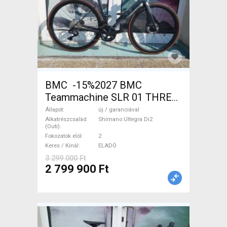
BMC -15%2027 BMC
Teammachine SLR 01 THREE
Ultegra Di2 Országúti
Állapot
új / garanciával
Shimano Ultegra Di2 tárcsafék
Alkatrészcsalád
Shimano Ultegra Di2
(Outi)
új / garanciával ELADÓ
Fokozatok elöl
2
Keres / Kínál
ELADÓ
3 299 000 Ft
2 799 900 Ft