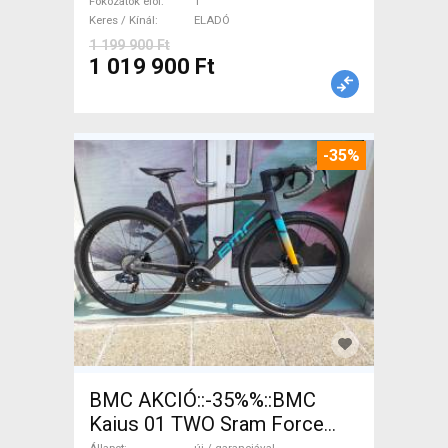
Fokozatok elöl
1
Keres / Kínál
ELADÓ
1 199 900 Ft
1 019 900 Ft
-35%
BMC AKCIÓ::-35%%::BMC
Kaius 01 TWO Sram Force