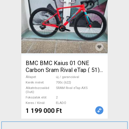
BMC BMC Kaius 01 ONE
Carbon Sram Rival eTap ( 51)
Gravel / CX SRAM Rival eTap
Állapot
új / garanciával
AXS tárcsafék új / garanciával
Kerék méret
700c (622)
Alkatrészcsalád
SRAM Rival eTap AXS
ELADÓ
(Outi)
Fokozatok elöl
2
Keres / Kínál
ELADÓ
1 199 000 Ft