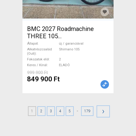
BMC 2027 Roadmachine
THREE 105
(47,51,54,56,58,61) Országúti
Állapot
új / garanciával
Shimano 105 tárcsafék új /
Alkatrészcsalád
Shimano 105
(Outi)
garanciával ELADÓ
Fokozatok elöl
2
Keres / Kínál
ELADÓ
999 900 Ft
849 900 Ft
›
-
1
2
3
4
5
179