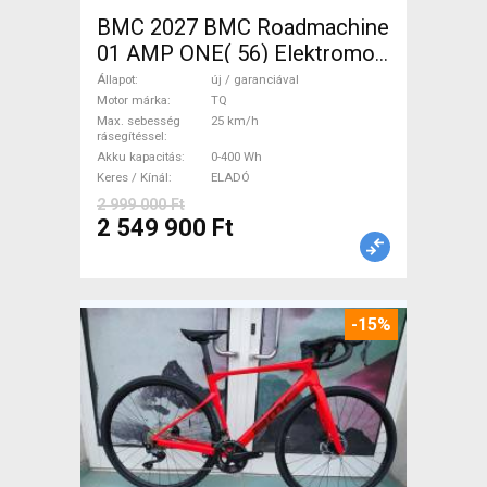
BMC 2027 BMC Roadmachine
01 AMP ONE( 56) Elektromos
Országúti / Gravel TQ új /
Állapot
új / garanciával
garanciával ELADÓ
Motor márka
TQ
Max. sebesség
25 km/h
rásegítéssel
Akku kapacitás
0-400 Wh
Keres / Kínál
ELADÓ
2 999 000 Ft
2 549 900 Ft
-15%