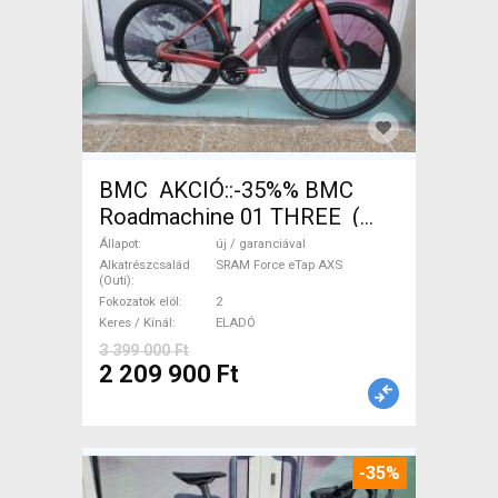
BMC AKCIÓ::-35%% BMC
Roadmachine 01 THREE (
54) Országúti SRAM Force
Állapot
új / garanciával
eTap AXS tárcsafék új /
Alkatrészcsalád
SRAM Force eTap AXS
(Outi)
garanciával ELADÓ
Fokozatok elöl
2
Keres / Kínál
ELADÓ
3 399 000 Ft
2 209 900 Ft
-35%