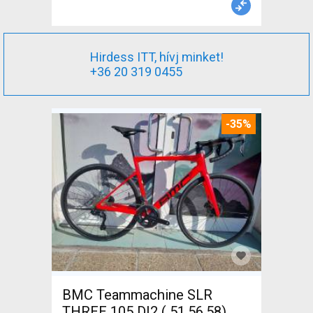
Hirdess ITT, hívj minket!
+36 20 319 0455
-35%
BMC Teammachine SLR
THREE 105 DI2 ( 51,56,58)