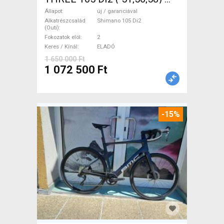
Országúti Shimano 105 Di2
Állapot
új / garanciával
tárcsafék új / garanciával
Alkatrészcsalád
Shimano 105 Di2
(Outi)
ELADÓ
Fokozatok elöl
2
Keres / Kínál
ELADÓ
1 650 000 Ft
1 072 500 Ft
-15%