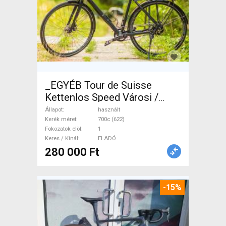
_EGYÉB Tour de Suisse
Kettenlos Speed Városi /
Cruiser tárcsafék használt
Állapot
használt
ELADÓ
Kerék méret
700c (622)
Fokozatok elöl
1
Keres / Kínál
ELADÓ
280 000 Ft
-15%