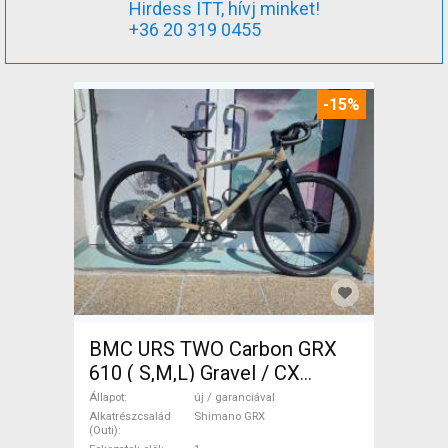
Hirdess ITT, hívj minket!
+36 20 319 0455
-15%
BMC URS TWO Carbon GRX
610 ( S,M,L) Gravel / CX
Shimano GRX tárcsafék új /
Állapot
új / garanciával
garanciával ELADÓ
Alkatrészcsalád
Shimano GRX
(Outi)