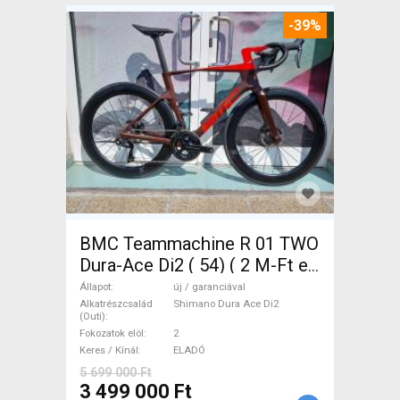
-39%
BMC Teammachine R 01 TWO
Dura-Ace Di2 ( 54) ( 2 M-Ft e
Országúti Shimano Dura Ace
Állapot
új / garanciával
Di2 tárcsafék új / garanciával
Alkatrészcsalád
Shimano Dura Ace Di2
(Outi)
ELADÓ
Fokozatok elöl
2
Keres / Kínál
ELADÓ
5 699 000 Ft
3 499 000 Ft