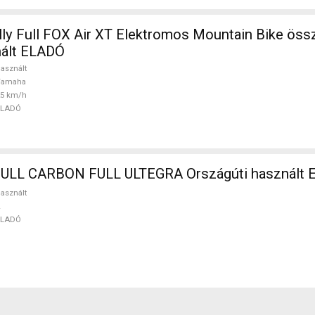
ly Full FOX Air XT Elektromos Mountain Bike összt
ált ELADÓ
asznált
Yamaha
25 km/h
ELADÓ
BOTTECHIA FULL CARBON FULL ULTEGRA Országúti haszn
asznált
ELADÓ