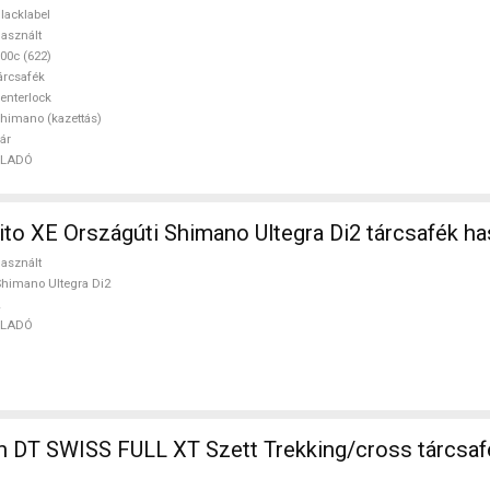
lt ELADÓ
lacklabel
asznált
00c (622)
árcsafék
enterlock
himano (kazettás)
ár
ELADÓ
ito XE Országúti Shimano Ultegra Di2 tárcsafék h
asznált
himano Ultegra Di2
ELADÓ
 DT SWISS FULL XT Szett Trekking/cross tárcsaf