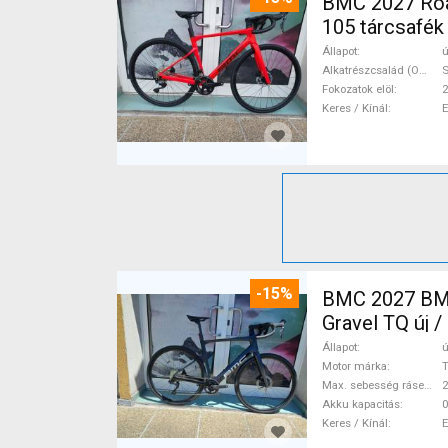
BMC 2027 Roadmachine THREE 10
105 tárcsafék
Állapot
ú
Alkatrészcsalád (Outi)
Fokozatok elöl
2
Keres / Kínál
-15%
BMC 2027 BMC
Gravel TQ új 
Állapot
ú
Motor márka
Max. sebesség rásegítéssel
Akku kapacitás
0
Keres / Kínál