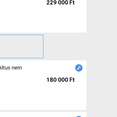
229 000 Ft
Altus nem
180 000 Ft