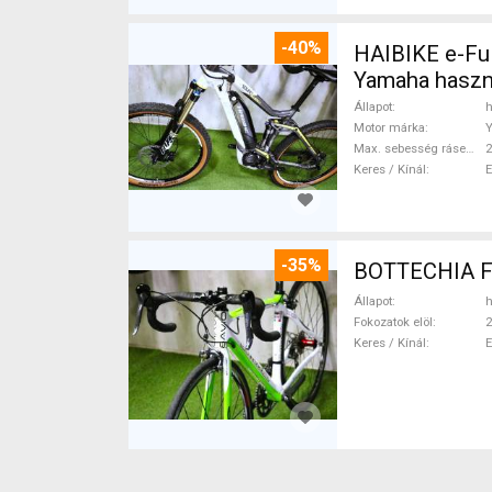
-40%
HAIBIKE e-Ful
Yamaha haszn
Állapot
h
Motor márka
Max. sebesség rásegítéssel
Keres / Kínál
-35%
Állapot
h
Fokozatok elöl
2
Keres / Kínál