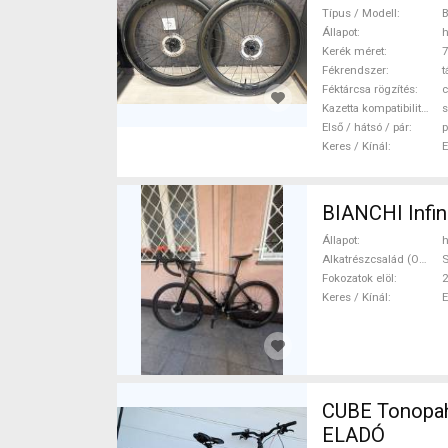
(622) haszná
Típus / Modell
B
Állapot
h
Kerék méret
7
Fékrendszer
t
Féktárcsa rögzítés
c
Kazetta kompatibilitás
s
Első / hátsó / pár
p
Keres / Kínál
BIANCHI Infin
Állapot
h
Alkatrészcsalád (Outi)
S
Fokozatok elöl
2
Keres / Kínál
CUBE Tonopah
ELADÓ