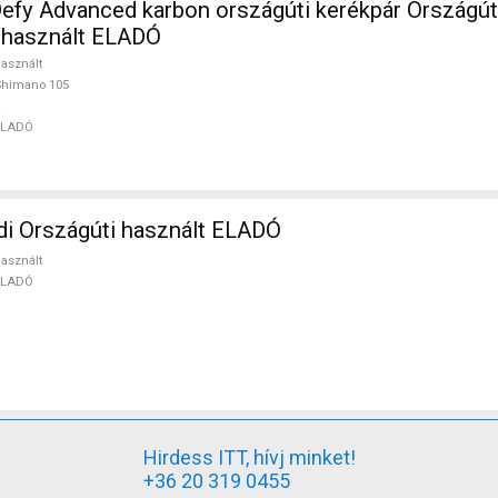
efy Advanced karbon országúti kerékpár Országú
 használt ELADÓ
asznált
Shimano 105
ELADÓ
i Országúti használt ELADÓ
asznált
ELADÓ
Hirdess ITT, hívj minket!
+36 20 319 0455