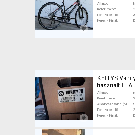
Állapot
h
Kerék méret
2
Fokozatok elöl
3
Keres / Kínál
KELLYS Vanity
használt ELA
Állapot
n
Kerék méret
2
Alkatrészcsalád (MTB)
S
Fokozatok elöl
2
Keres / Kínál