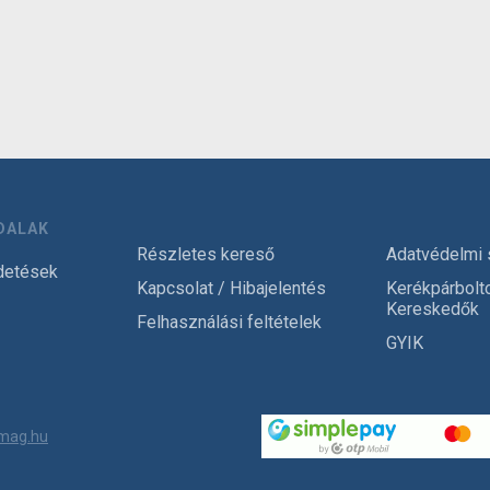
DALAK
Részletes kereső
Adatvédelmi 
detések
Kapcsolat / Hibajelentés
Kerékpárbolt
Kereskedők
Felhasználási feltételek
GYIK
mag.hu