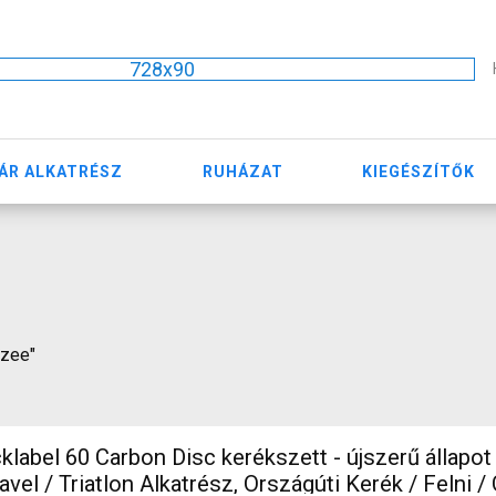
728x90
ÁR ALKATRÉSZ
RUHÁZAT
KIEGÉSZÍTŐK
 zee"
label 60 Carbon Disc kerékszett - újszerű állapot
Triatlon Alkatrész, Országúti Kerék / Felni / Gumi 700c