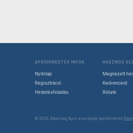
APRÓHIRDETÉS INFÓK
HASZNOS OL
Nyitólap
Megnézett hir
Regisztráció
Kedvenceid
Hirdetésfeladás
Rólunk
© 2026, Bikemag Apró a kerékpár apróhirdetés
Bike