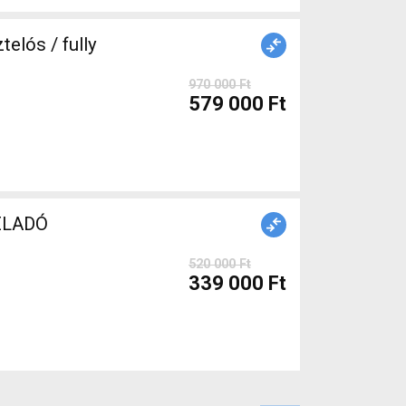
elós / fully
970 000 Ft
579 000 Ft
ált ELADÓ
520 000 Ft
339 000 Ft