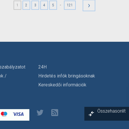
›
-
1
2
3
4
5
121
szabályzatot
24H
ok /
Hirdetés infók bringásoknak
Kereskedői információk
Összehasonlít