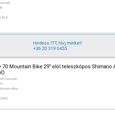
asznált
8"
ELADÓ
Hirdess ITT, hívj minket!
+36 20 319 0455
 70 Mountain Bike 29" elöl teleszkópos Shimano 
DÓ
em használt
9"
himano Altus
ELADÓ