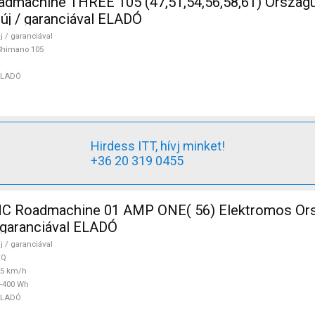
5 (47,51,54,56,58,61) Országúti Shimano
 új / garanciával ELADÓ
j / garanciával
Shimano 105
ELADÓ
Hirdess ITT, hívj minket!
+36 20 319 0455
 Roadmachine 01 AMP ONE( 56) Elektromos Ors
/ garanciával ELADÓ
j / garanciával
TQ
25 km/h
-400 Wh
ELADÓ