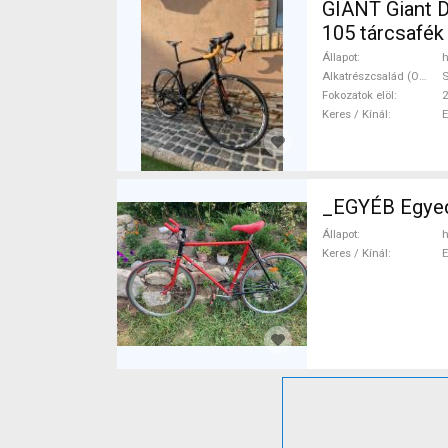
GIANT Giant D
105 tárcsafék
Állapot
h
Alkatrészcsalád (Outi)
Fokozatok elöl
2
Keres / Kínál
_EGYÉB Egyed
Állapot
h
Keres / Kínál