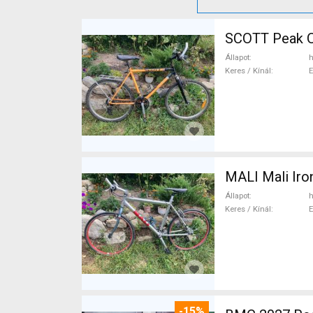
SCOTT Peak O
Állapot
h
Keres / Kínál
MALI Mali Iro
Állapot
h
Keres / Kínál
-15%