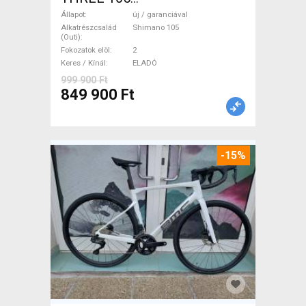
(47,51,54,56,58,61) Országúti
Állapot
új / garanciával
Shimano 105 tárcsafék új /
Alkatrészcsalád
Shimano 105
(Outi)
garanciával ELADÓ
Fokozatok elöl
2
Keres / Kínál
ELADÓ
999 900 Ft
849 900 Ft
-15%