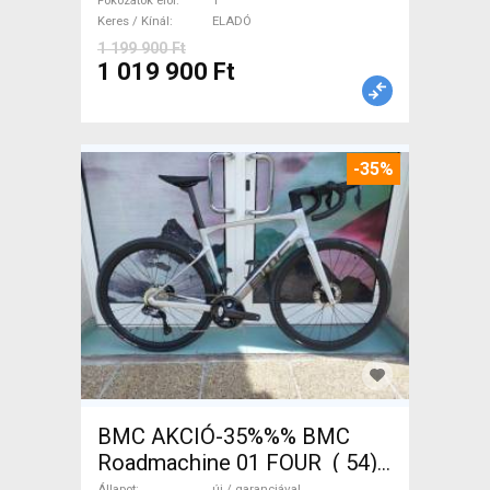
Fokozatok elöl
1
Keres / Kínál
ELADÓ
1 199 900 Ft
1 019 900 Ft
-35%
BMC AKCIÓ-35%%% BMC
Roadmachine 01 FOUR ( 54)
Országúti, Triatlon Shimano
Állapot
új / garanciával