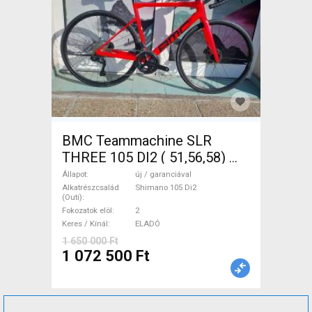
BMC Teammachine SLR
THREE 105 DI2 ( 51,56,58)
Országúti Shimano 105 Di2
Állapot
új / garanciával
tárcsafék új / garanciával
Alkatrészcsalád
Shimano 105 Di2
(Outi)
ELADÓ
Fokozatok elöl
2
Keres / Kínál
ELADÓ
1 650 000 Ft
1 072 500 Ft