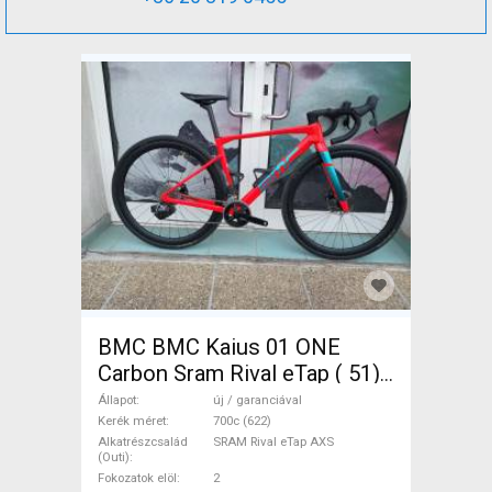
BMC BMC Kaius 01 ONE
Carbon Sram Rival eTap ( 51)
Gravel / CX SRAM Rival eTap
Állapot
új / garanciával
AXS tárcsafék új / garanciával
Kerék méret
700c (622)
Alkatrészcsalád
SRAM Rival eTap AXS
ELADÓ
(Outi)
Fokozatok elöl
2