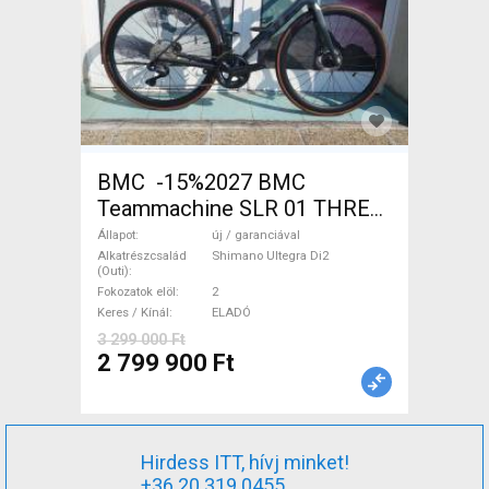
BMC -15%2027 BMC
Teammachine SLR 01 THREE
Ultegra Di2 Országúti
Állapot
új / garanciával
Shimano Ultegra Di2 tárcsafék
Alkatrészcsalád
Shimano Ultegra Di2
(Outi)
új / garanciával ELADÓ
Fokozatok elöl
2
Keres / Kínál
ELADÓ
3 299 000 Ft
2 799 900 Ft
Hirdess ITT, hívj minket!
+36 20 319 0455