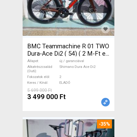
BMC Teammachine R 01 TWO
Dura-Ace Di2 ( 54) ( 2 M-Ft e
Országúti Shimano Dura Ace
Állapot
új / garanciával
Di2 tárcsafék új / garanciával
Alkatrészcsalád
Shimano Dura Ace Di2
(Outi)
ELADÓ
Fokozatok elöl
2
Keres / Kínál
ELADÓ
5 699 000 Ft
3 499 000 Ft
-35%