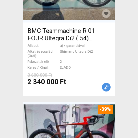
BMC Teammachine R 01
FOUR Ultegra Di2 ( 54)
Országúti Shimano Ultegra
Állapot
új / garanciával
Di2 tárcsafék új / garanciával
Alkatrészcsalád
Shimano Ultegra Di2
(Outi)
ELADÓ
Fokozatok elöl
2
Keres / Kínál
ELADÓ
3 600 000 Ft
2 340 000 Ft
-39%