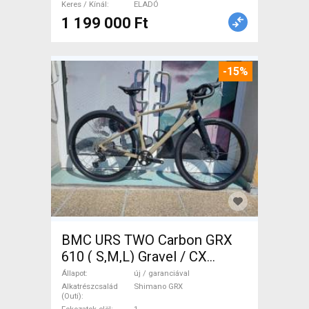
Keres / Kínál
ELADÓ
1 199 000 Ft
-15%
BMC URS TWO Carbon GRX
610 ( S,M,L) Gravel / CX
Shimano GRX tárcsafék új /
Állapot
új / garanciával
garanciával ELADÓ
Alkatrészcsalád
Shimano GRX
(Outi)