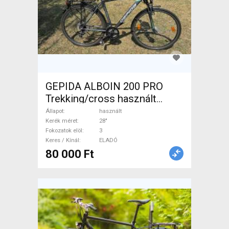
GEPIDA ALBOIN 200 PRO
Trekking/cross használt
ELADÓ
Állapot
használt
Kerék méret
28"
Fokozatok elöl
3
Keres / Kínál
ELADÓ
80 000 Ft