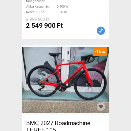
rásegítéssel
Akku kapacitás
0-400 Wh
Keres / Kínál
ELADÓ
2 999 000 Ft
2 549 900 Ft
-15%
BMC 2027 Roadmachine
THREE 105