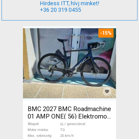
Hirdess ITT, hívj minket!
+36 20 319 0455
-15%
BMC 2027 BMC Roadmachine
01 AMP ONE( 56) Elektromos
Országúti / Gravel TQ új /
Állapot
új / garanciával
garanciával ELADÓ
Motor márka
TQ
Max. sebesség
25 km/h