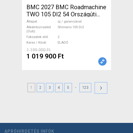
BMC 2027 BMC Roadmachine
TWO 105 DI2 54 Országúti
Shimano 105 Di2 tárcsafék új
Állapot
új / garanciával
/ garanciával ELADÓ
Alkatrészcsalád
Shimano 105 Di2
(Outi)
Fokozatok elöl
2
Keres / Kínál
ELADÓ
1 199 000 Ft
1 019 900 Ft
›
-
1
2
3
4
5
123
APRÓHIRDETÉS INFÓK