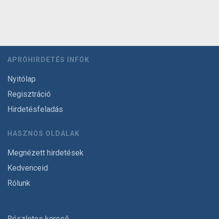
APRÓHIRDETÉS INFÓK
Nyitólap
Regisztráció
Hirdetésfeladás
HASZNOS OLDALAK
Megnézett hirdetések
Kedvenceid
Rólunk
Részletes kereső