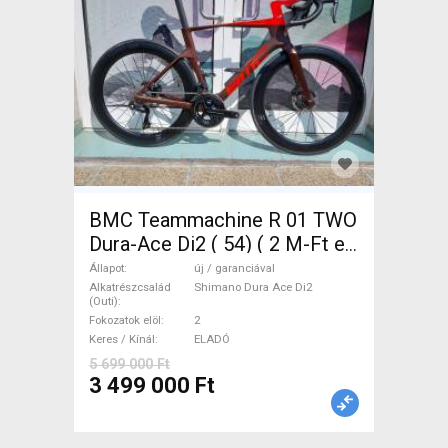
BMC Teammachine R 01 TWO
Dura-Ace Di2 ( 54) ( 2 M-Ft e
Országúti Shimano Dura Ace
Állapot
új / garanciával
Di2 tárcsafék új / garanciával
Alkatrészcsalád
Shimano Dura Ace Di2
(Outi)
ELADÓ
Fokozatok elöl
2
Keres / Kínál
ELADÓ
5 699 000 Ft
3 499 000 Ft