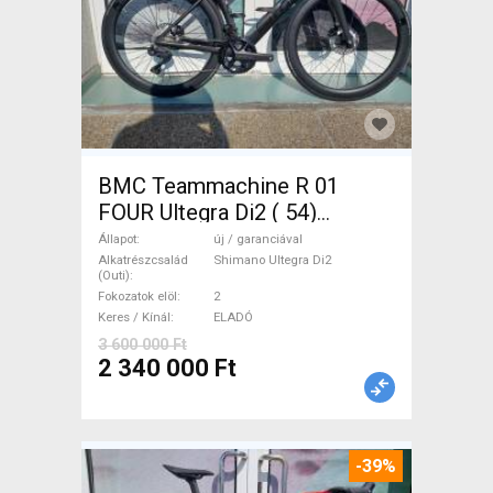
BMC Teammachine R 01
FOUR Ultegra Di2 ( 54)
Országúti Shimano Ultegra
Állapot
új / garanciával
Di2 tárcsafék új / garanciával
Alkatrészcsalád
Shimano Ultegra Di2
(Outi)
ELADÓ
Fokozatok elöl
2
Keres / Kínál
ELADÓ
3 600 000 Ft
2 340 000 Ft
-39%