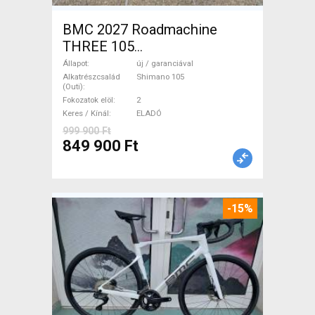
BMC 2027 Roadmachine
THREE 105
(47,51,54,56,58,61) Országúti
Állapot
új / garanciával
Shimano 105 tárcsafék új /
Alkatrészcsalád
Shimano 105
(Outi)
garanciával ELADÓ
Fokozatok elöl
2
Keres / Kínál
ELADÓ
999 900 Ft
849 900 Ft
-15%