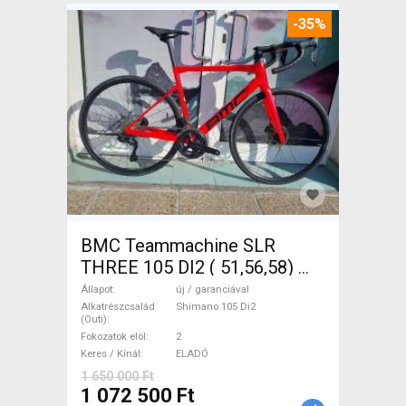
-35%
BMC Teammachine SLR
THREE 105 DI2 ( 51,56,58)
Országúti Shimano 105 Di2
Állapot
új / garanciával
tárcsafék új / garanciával
Alkatrészcsalád
Shimano 105 Di2
(Outi)
ELADÓ
Fokozatok elöl
2
Keres / Kínál
ELADÓ
1 650 000 Ft
1 072 500 Ft