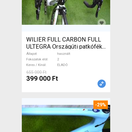
WILIER FULL CARBON FULL
ULTEGRA Országúti patkófék
használt ELADÓ
Állapot
használt
Fokozatok elöl
2
Keres / Kínál
ELADÓ
655 000 Ft
399 000 Ft
-29%