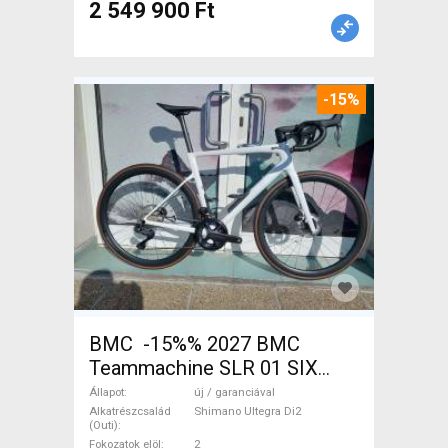
2 549 900 Ft
-15%
BMC -15%% 2027 BMC
Teammachine SLR 01 SIX
Ultegra Di2 Országúti
Állapot
új / garanciával
Shimano Ultegra Di2 tárcsafék
Alkatrészcsalád
Shimano Ultegra Di2
(Outi)
új / garanciával ELADÓ
Fokozatok elöl
2