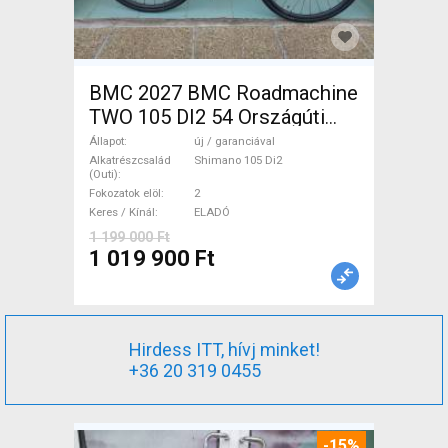
BMC 2027 BMC Roadmachine
TWO 105 DI2 54 Országúti
Shimano 105 Di2 tárcsafék új
Állapot
új / garanciával
/ garanciával ELADÓ
Alkatrészcsalád
Shimano 105 Di2
(Outi)
Fokozatok elöl
2
Keres / Kínál
ELADÓ
1 199 000 Ft
1 019 900 Ft
Hirdess ITT, hívj minket!
+36 20 319 0455
-15%