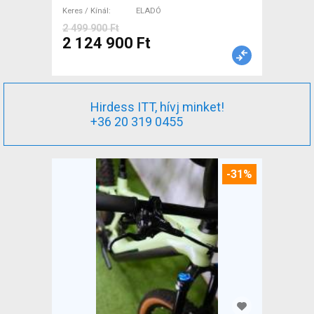
Keres / Kínál
ELADÓ
2 499 900 Ft
2 124 900 Ft
Hirdess ITT, hívj minket!
+36 20 319 0455
-31%