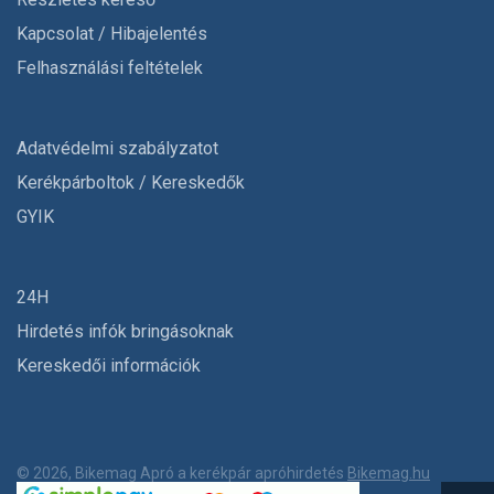
Kapcsolat / Hibajelentés
Felhasználási feltételek
Adatvédelmi szabályzatot
Kerékpárboltok / Kereskedők
GYIK
24H
Hirdetés infók bringásoknak
Kereskedői információk
© 2026, Bikemag Apró a kerékpár apróhirdetés
Bikemag.hu