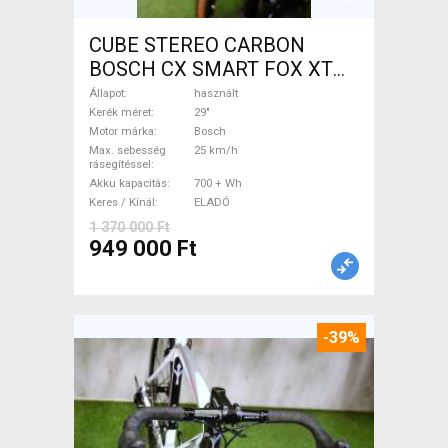
CUBE STEREO CARBON
BOSCH CX SMART FOX XT
Elektromos Mountain Bike
Állapot
használt
29" össztelós / fully Bosch
Kerék méret
29"
Motor márka
Bosch
használt ELADÓ
Max. sebesség
25 km/h
rásegítéssel
Akku kapacitás
700 + Wh
Keres / Kínál
ELADÓ
1 370 000 Ft
949 000 Ft
-39%