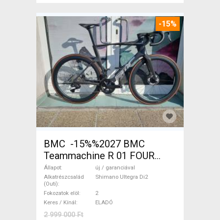
-15%
BMC -15%%2027 BMC
Teammachine R 01 FOUR
(56,58) Országúti Shimano
Állapot
új / garanciával
Ultegra Di2 tárcsafék új /
Alkatrészcsalád
Shimano Ultegra Di2
(Outi)
garanciával ELADÓ
Fokozatok elöl
2
Keres / Kínál
ELADÓ
2 999 000 Ft