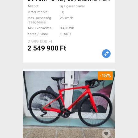
Országúti / Gravel TQ új /
Állapot
új / garanciával
garanciával ELADÓ
Motor márka
TQ
Max. sebesség
25 km/h
rásegítéssel
Akku kapacitás
0-400 Wh
Keres / Kínál
ELADÓ
2 999 000 Ft
2 549 900 Ft
-15%