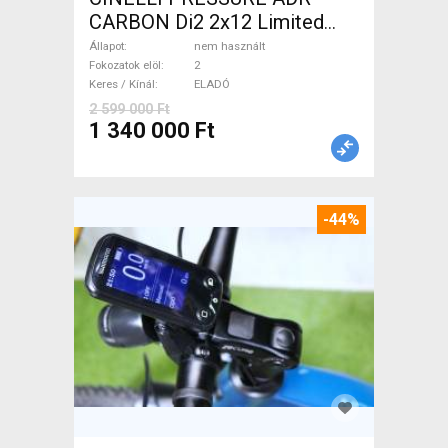
CARBON Di2 2x12 Limited
1of50 0km ÚJ! Országúti
Állapot
nem használt
tárcsafék nem használt
Fokozatok elöl
2
Keres / Kínál
ELADÓ
ELADÓ
2 599 000 Ft
1 340 000 Ft
-44%