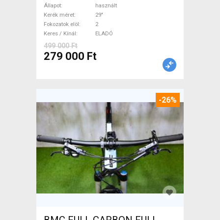
Bike 29" elöl teleszkópos
Állapot
használt
használt ELADÓ
Kerék méret
29"
Fokozatok elöl
2
Keres / Kínál
ELADÓ
499 000 Ft
279 000 Ft
-26%