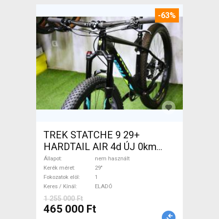
-63%
TREK STATCHE 9 29+
HARDTAIL AIR 4d ÚJ 0km
M/L Mountain Bike 29" elöl
Állapot
nem használt
teleszkópos nem használt
Kerék méret
29"
Fokozatok elöl
1
ELADÓ
Keres / Kínál
ELADÓ
1 255 000 Ft
465 000 Ft