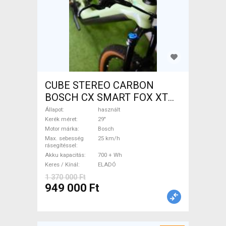
CUBE STEREO CARBON
BOSCH CX SMART FOX XT
Elektromos Mountain Bike
Állapot
használt
29" össztelós / fully Bosch
Kerék méret
29"
Motor márka
Bosch
használt ELADÓ
Max. sebesség
25 km/h
rásegítéssel
Akku kapacitás
700 + Wh
Keres / Kínál
ELADÓ
1 370 000 Ft
949 000 Ft