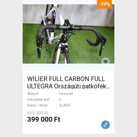
-39%
WILIER FULL CARBON FULL
ULTEGRA Országúti patkófék
használt ELADÓ
Állapot
használt
Fokozatok elöl
2
Keres / Kínál
ELADÓ
655 000 Ft
399 000 Ft