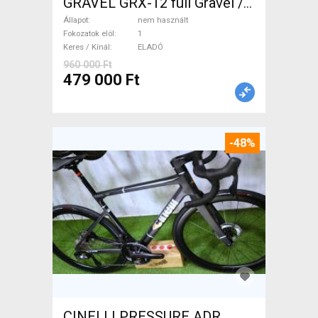
GRAVEL GRX-12 full Gravel /
CX tárcsafék nem használt
Állapot
nem használt
ELADÓ
Fokozatok elöl
1
Keres / Kínál
ELADÓ
960 000 Ft
479 000 Ft
-48%
CINELLI PRESSURE ADR