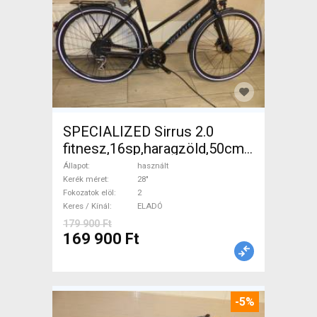
SPECIALIZED Sirrus 2.0
fitnesz,16sp,haragzöld,50cm,újszerű
Trekking/cross tárcsafék
Állapot
használt
használt ELADÓ
Kerék méret
28"
Fokozatok elöl
2
Keres / Kínál
ELADÓ
179 900 Ft
169 900 Ft
-5%