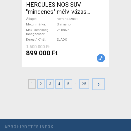
HERCULES NOS SUV
"mindenes" mély-vázas
Elektromos Trekking/cross
Állapot
nem használt
25 km/h Shimano nem
Motor márka
Shimano
Max. sebesség
25 km/h
használt ELADÓ
rásegítéssel
Keres / Kínál
ELADÓ
1 600 000 Ft
899 000 Ft
›
-
1
2
3
4
5
25
APRÓHIRDETÉS INFÓK