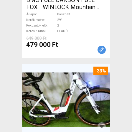
BMC FULL CARBON FULL
FOX TWINLOCK Mountain
Bike 29" össztelós / fully
Állapot
használt
használt ELADÓ
Kerék méret
29"
Fokozatok elöl
2
Keres / Kínál
ELADÓ
649 000 Ft
479 000 Ft
-33%