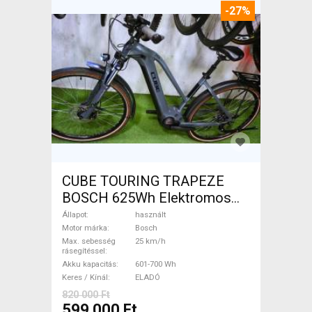
-27%
CUBE TOURING TRAPEZE
BOSCH 625Wh Elektromos
Trekking/cross 25 km/h
Állapot
használt
Bosch 601-700 Wh használt
Motor márka
Bosch
Max. sebesség
25 km/h
ELADÓ
rásegítéssel
Akku kapacitás
601-700 Wh
Keres / Kínál
ELADÓ
820 000 Ft
599 000 Ft