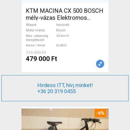
KTM MACINA CX 500 BOSCH
mély-vázas Elektromos
Trekking/cross 25 km/h
Állapot
használt
Bosch használt ELADÓ
Motor márka
Bosch
Max. sebesség
25 km/h
rásegítéssel
Keres / Kínál
ELADÓ
715 000 Ft
479 000 Ft
Hirdess ITT, hívj minket!
+36 20 319 0455
-6%