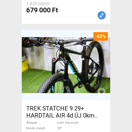
1 870 000 Ft
679 000 Ft
-63%
TREK STATCHE 9 29+
HARDTAIL AIR 4d ÚJ 0km
M/L Mountain Bike 29" elöl
Állapot
nem használt
teleszkópos nem használt
Kerék méret
29"