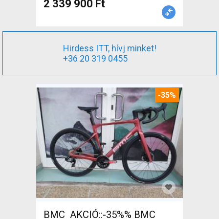
2 339 900 Ft
Hirdess ITT, hívj minket!
+36 20 319 0455
-35%
BMC AKCIÓ::-35%% BMC