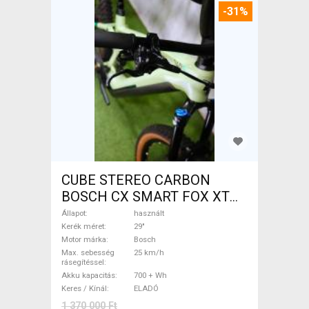
-31%
CUBE STEREO CARBON
BOSCH CX SMART FOX XT
Elektromos Mountain Bike
Állapot
használt
29" össztelós / fully Bosch
Kerék méret
29"
Motor márka
Bosch
használt ELADÓ
Max. sebesség
25 km/h
rásegítéssel
Akku kapacitás
700 + Wh
Keres / Kínál
ELADÓ
1 370 000 Ft