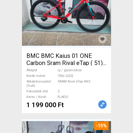
BMC BMC Kaius 01 ONE
Carbon Sram Rival eTap ( 51)
Gravel / CX SRAM Rival eTap
Állapot
új / garanciával
AXS tárcsafék új / garanciával
Kerék méret
700c (622)
Alkatrészcsalád
SRAM Rival eTap AXS
ELADÓ
(Outi)
Fokozatok elöl
2
Keres / Kínál
ELADÓ
1 199 000 Ft
-15%