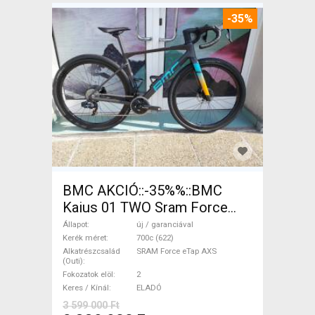
-35%
BMC AKCIÓ::-35%%::BMC
Kaius 01 TWO Sram Force
eTap(54 Gravel / CX SRAM
Állapot
új / garanciával
Force eTap AXS tárcsafék új /
Kerék méret
700c (622)
Alkatrészcsalád
SRAM Force eTap AXS
garanciával ELADÓ
(Outi)
Fokozatok elöl
2
Keres / Kínál
ELADÓ
3 599 000 Ft