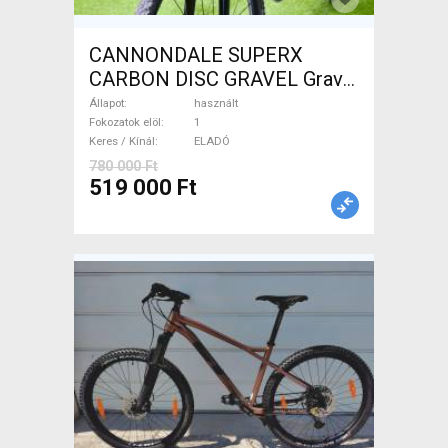
CANNONDALE SUPERX
CARBON DISC GRAVEL Gravel
/ CX tárcsafék használt
Állapot
használt
ELADÓ
Fokozatok elöl
1
Keres / Kínál
ELADÓ
780 000 Ft
519 000 Ft