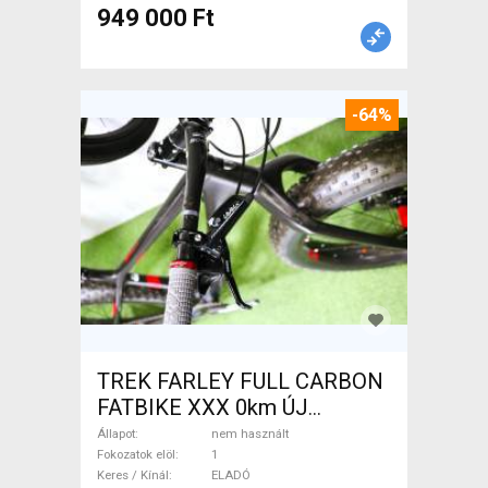
949 000 Ft
-64%
TREK FARLEY FULL CARBON
FATBIKE XXX 0km ÚJ
WAMPA CF Fatbike nem
Állapot
nem használt
használt ELADÓ
Fokozatok elöl
1
Keres / Kínál
ELADÓ