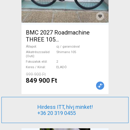
BMC 2027 Roadmachine
THREE 105
(47,51,54,56,58,61) Országúti
Állapot
új / garanciával
Shimano 105 tárcsafék új /
Alkatrészcsalád
Shimano 105
(Outi)
garanciával ELADÓ
Fokozatok elöl
2
Keres / Kínál
ELADÓ
999 900 Ft
849 900 Ft
Hirdess ITT, hívj minket!
+36 20 319 0455