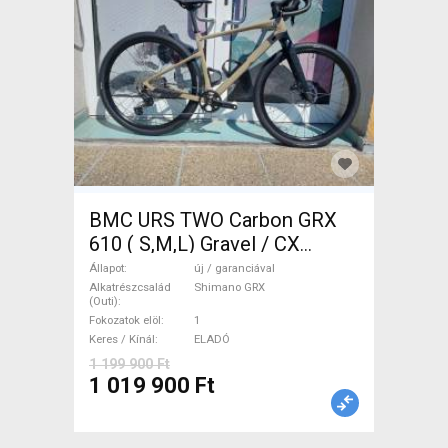
BMC URS TWO Carbon GRX
610 ( S,M,L) Gravel / CX
Shimano GRX tárcsafék új /
Állapot
új / garanciával
garanciával ELADÓ
Alkatrészcsalád
Shimano GRX
(Outi)
Fokozatok elöl
1
Keres / Kínál
ELADÓ
1 199 900 Ft
1 019 900 Ft