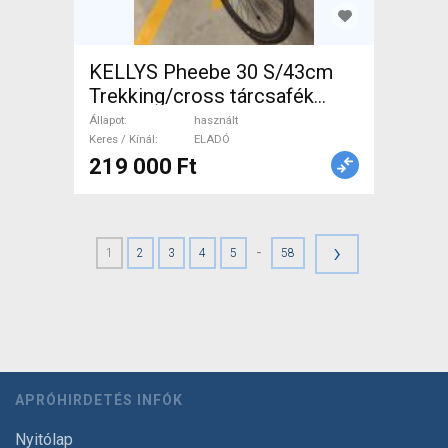
KELLYS Pheebe 30 S/43cm
Trekking/cross tárcsafék
használt ELADÓ
Állapot
használt
Keres / Kínál
ELADÓ
219 000 Ft
›
-
1
2
3
4
5
58
APRÓHIRDETÉS INFÓK
Nyitólap