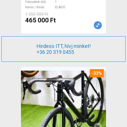
Fokozatok elöl
1
ELADÓ
Keres / Kínál
ELADÓ
1 255 000 Ft
465 000 Ft
Hirdess ITT, hívj minket!
+36 20 319 0455
-33%