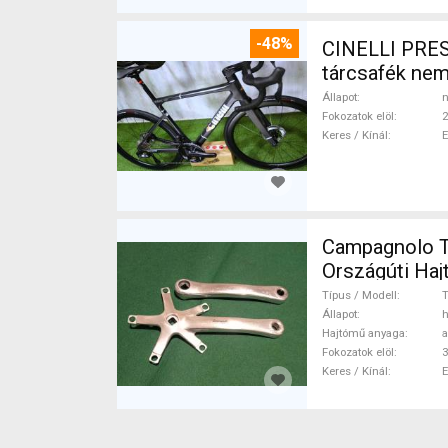
-48%
CINELLI PRES
tárcsafék ne
Állapot
n
Fokozatok elöl
2
Keres / Kínál
Campagnolo Tri
Országúti Haj
Típus / Modell
T
Állapot
h
Hajtómű anyaga
a
Fokozatok elöl
3
Keres / Kínál