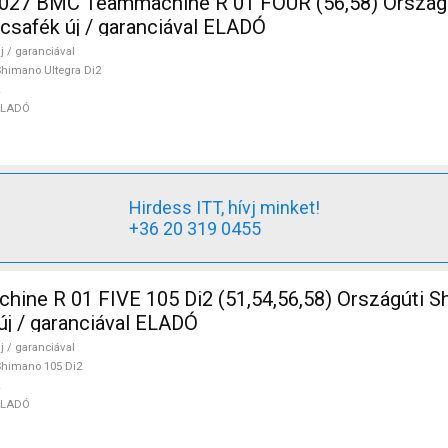
7 BMC Teammachine R 01 FOUR (56,58) Ország
rcsafék új / garanciával ELADÓ
j / garanciával
himano Ultegra Di2
ELADÓ
Hirdess ITT, hívj minket!
+36 20 319 0455
ine R 01 FIVE 105 Di2 (51,54,56,58) Országúti S
új / garanciával ELADÓ
j / garanciával
himano 105 Di2
ELADÓ