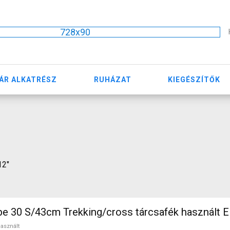
728x90
ÁR ALKATRÉSZ
RUHÁZAT
KIEGÉSZÍTŐK
12"
KELLYS Pheebe 30 S/43cm Trekking/cross tárcsafék használ
asznált