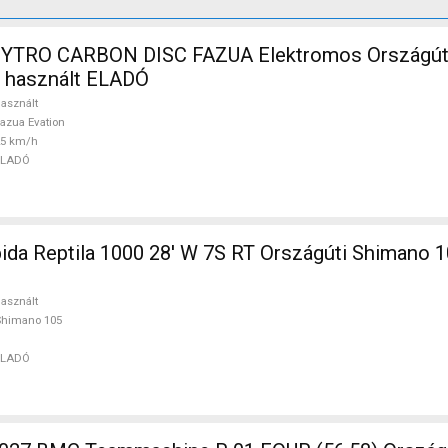
TRO CARBON DISC FAZUA Elektromos Országúti 
n használt ELADÓ
asznált
azua Evation
25 km/h
ELADÓ
 1000 28' W 7S RT Országúti Shimano 105 használt
asznált
Shimano 105
ELADÓ