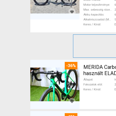
Motor teljesítménye
Max. sebesség rásegítéssel
Akku kapacitás
6
Alkatrészcsalád (MTB)
Keres / Kínál
-36%
MERIDA Carbon
használt ELA
Állapot
h
Fokozatok elöl
2
Keres / Kínál