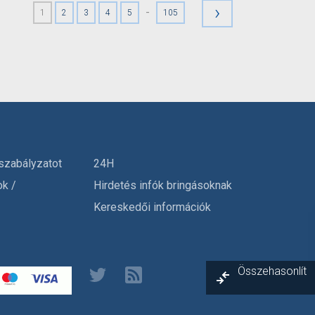
›
-
1
2
3
4
5
105
szabályzatot
24H
ok /
Hirdetés infók bringásoknak
Kereskedői információk
Összehasonlít