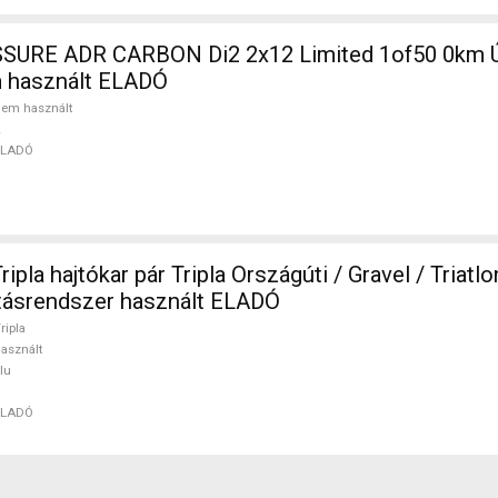
SURE ADR CARBON Di2 2x12 Limited 1of50 0km Ú
m használt ELADÓ
em használt
ELADÓ
pla hajtókar pár Tripla Országúti / Gravel / Triatlo
tásrendszer használt ELADÓ
ripla
asznált
lu
ELADÓ