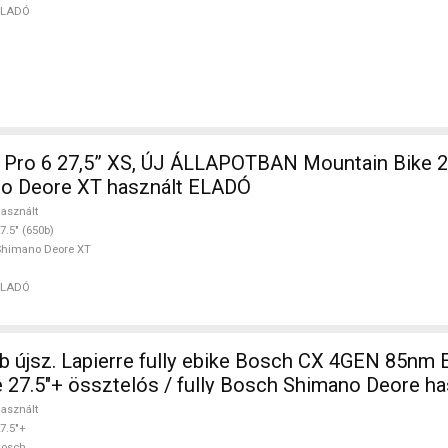
ELADÓ
7,5” XS, ÚJ ÁLLAPOTBAN Mountain Bike 27.5" (650b)
o Deore XT használt ELADÓ
asznált
7.5" (650b)
Shimano Deore XT
ELADÓ
 újsz. Lapierre fully ebike Bosch CX 4GEN 85nm
 27.5"+ össztelós / fully Bosch Shimano Deore h
asznált
7.5"+
Bosch