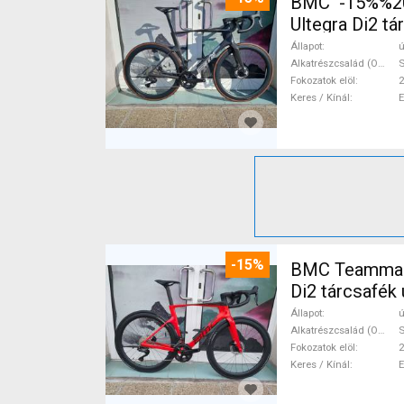
BMC -15%%202
Ultegra Di2 tá
Állapot
ú
Alkatrészcsalád (Outi)
S
Fokozatok elöl
2
Keres / Kínál
-15%
BMC Teammach
Di2 tárcsafék 
Állapot
ú
Alkatrészcsalád (Outi)
S
Fokozatok elöl
2
Keres / Kínál