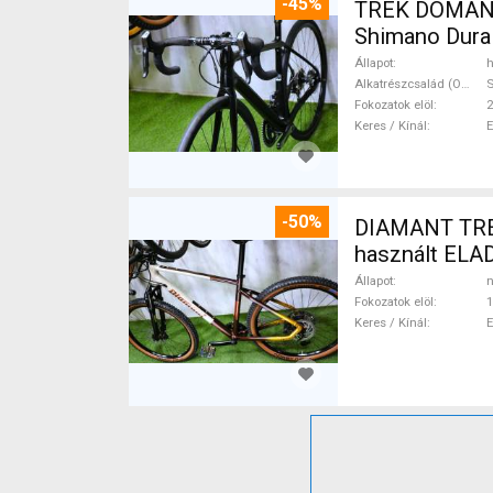
-45%
TREK DOMANE 
Shimano Dura 
Állapot
h
Alkatrészcsalád (Outi)
S
Fokozatok elöl
2
Keres / Kínál
-50%
DIAMANT TREK
használt ELA
Állapot
n
Fokozatok elöl
1
Keres / Kínál