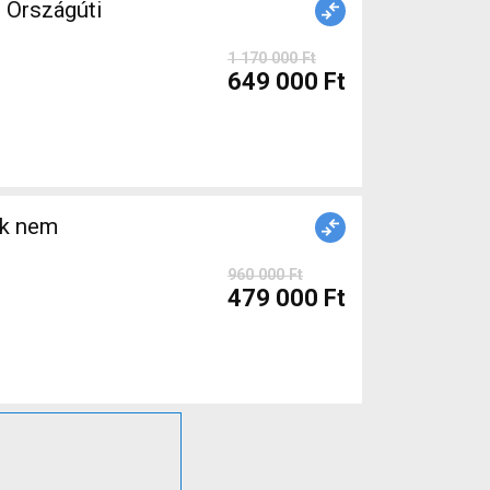
Országúti
1 170 000 Ft
649 000 Ft
ék nem
960 000 Ft
479 000 Ft