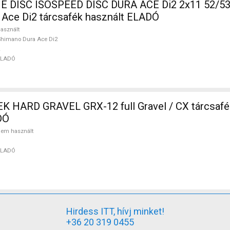
DISC ISOSPEED DISC DURA ACE Di2 2x11 52/53 
Ace Di2 tárcsafék használt ELADÓ
asznált
himano Dura Ace Di2
ELADÓ
 HARD GRAVEL GRX-12 full Gravel / CX tárcsaf
DÓ
em használt
ELADÓ
Hirdess ITT, hívj minket!
+36 20 319 0455