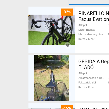
-32%
PINARELLO NY
Fazua Evatio
Állapot
h
Motor márka
F
Max. sebesség rásegítéssel
Keres / Kínál
GEPIDA A Gepida Reptila
ELADÓ
Állapot
h
Alkatrészcsalád (Outi)
Fokozatok elöl
1
Keres / Kínál
-15%