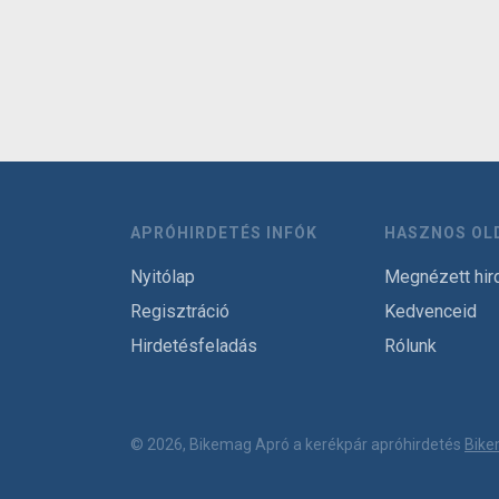
APRÓHIRDETÉS INFÓK
HASZNOS OL
Nyitólap
Megnézett hir
Regisztráció
Kedvenceid
Hirdetésfeladás
Rólunk
© 2026, Bikemag Apró a kerékpár apróhirdetés
Bike