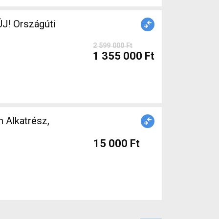
J! Országúti
2 599 000 Ft
1 355 000 Ft
n Alkatrész,
15 000 Ft