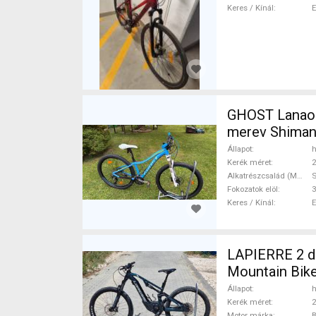
Keres / Kínál
GHOST Lanao Pro 6 2
merev Shiman
Állapot
h
Kerék méret
2
Alkatrészcsalád (MTB)
Fokozatok elöl
3
Keres / Kínál
LAPIERRE 2 db
Mountain Bike
Állapot
h
Kerék méret
2
Motor márka