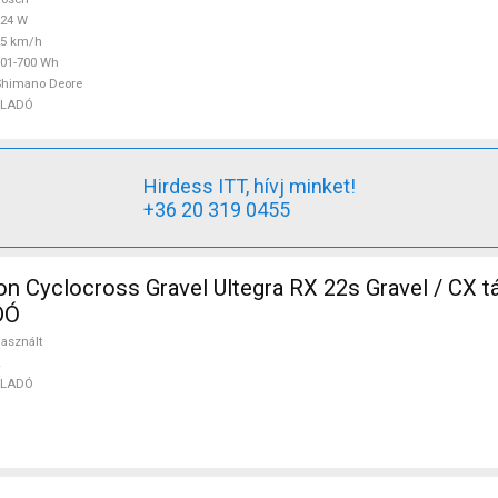
624 W
25 km/h
01-700 Wh
Shimano Deore
ELADÓ
Hirdess ITT, hívj minket!
+36 20 319 0455
 Cyclocross Gravel Ultegra RX 22s Gravel / CX t
DÓ
asznált
ELADÓ