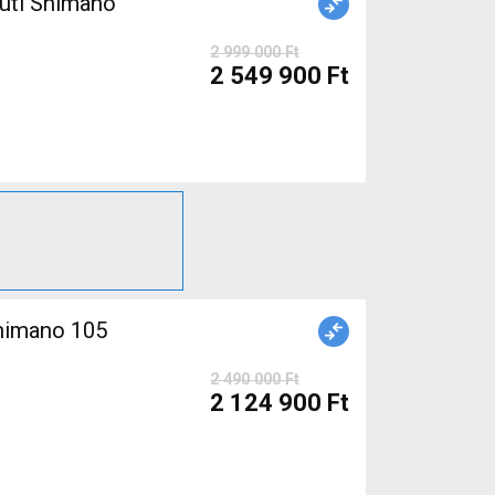
úti Shimano
2 999 000 Ft
2 549 900 Ft
himano 105
2 490 000 Ft
2 124 900 Ft