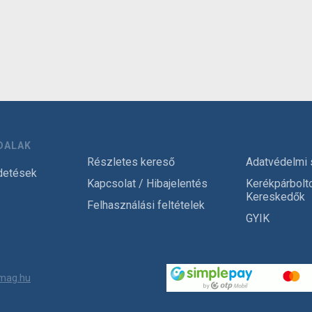
DALAK
Részletes kereső
Adatvédelmi 
detések
Kapcsolat / Hibajelentés
Kerékpárbolt
Kereskedők
Felhasználási feltételek
GYIK
mag.hu