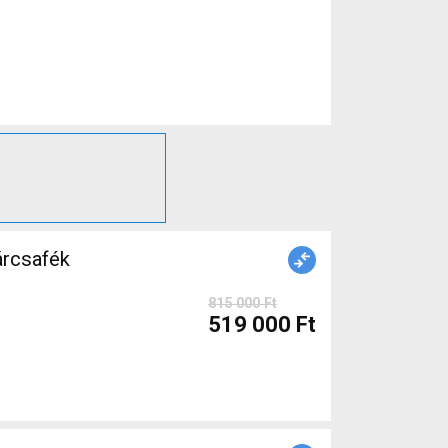
árcsafék
815 000 Ft
519 000 Ft