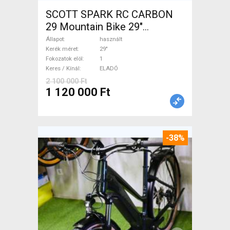
SCOTT SPARK RC CARBON
29 Mountain Bike 29"
össztelós / fully használt
Állapot
használt
ELADÓ
Kerék méret
29"
Fokozatok elöl
1
Keres / Kínál
ELADÓ
2 100 000 Ft
1 120 000 Ft
-38%