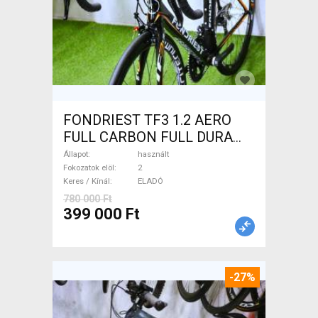
FONDRIEST TF3 1.2 AERO
FULL CARBON FULL DURA
ACE Országúti patkófék
Állapot
használt
használt ELADÓ
Fokozatok elöl
2
Keres / Kínál
ELADÓ
780 000 Ft
399 000 Ft
-27%