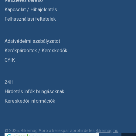
Részletes kereső
Kapcsolat / Hibajelentés
Felhasználási feltételek
Adatvédelmi szabályzatot
Kerékpárboltok / Kereskedők
GYIK
24H
Hirdetés infók bringásoknak
Kereskedői információk
© 2026, Bikemag Apró a kerékpár apróhirdetés
Bikemag.hu