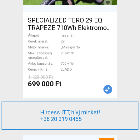
SPECIALIZED TERO 29 EQ
TRAPEZE 710Wh Elektromos
Trekking/cross 25 km/h _Más
Állapot
használt
gyártó 700 + Wh használt
Kerék méret
29"
Motor márka
_Más gyártó
ELADÓ
Max. sebesség
25 km/h
rásegítéssel
Akku kapacitás
700 + Wh
Keres / Kínál
ELADÓ
1 120 000 Ft
699 000 Ft
Hirdess ITT, hívj minket!
+36 20 319 0455