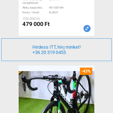
rásegítéssel
Akku kapacitás
401-500 Wh
Keres / Kínál
ELADÓ
720 000 Ft
479 000 Ft
Hirdess ITT, hívj minket!
+36 20 319 0455
-43%