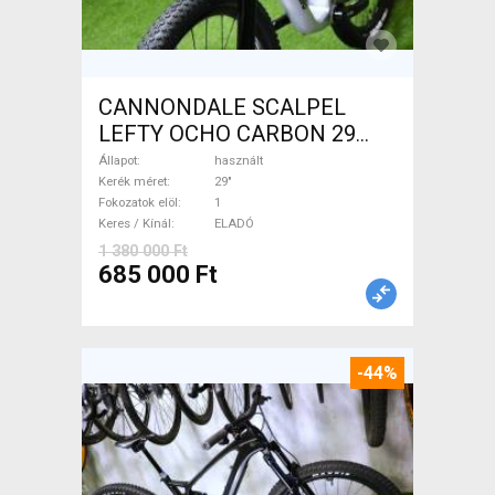
CANNONDALE SCALPEL
LEFTY OCHO CARBON 29
Mountain Bike 29" össztelós
Állapot
használt
/ fully használt ELADÓ
Kerék méret
29"
Fokozatok elöl
1
Keres / Kínál
ELADÓ
1 380 000 Ft
685 000 Ft
-44%