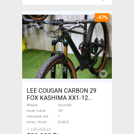
-47%
LEE COUGAN CARBON 29
FOX KASHIMA XX1-12
Mountain Bike 29" össztelós
Állapot
használt
/ fully használt ELADÓ
Kerék méret
29"
Fokozatok elöl
1
Keres / Kínál
ELADÓ
1 120 000 Ft