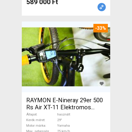
589 000 Ft
-33%
RAYMON E-Nineray 29er 500
Rs Air XT-11 Elektromos
Mountain Bike 29" elöl
Állapot
használt
teleszkópos Yamaha használt
Kerék méret
29"
Motor márka
Yamaha
ELADÓ
Max. sebesség
25 km/h