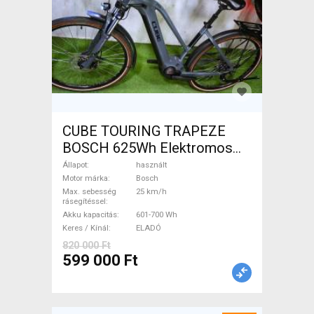
CUBE TOURING TRAPEZE
BOSCH 625Wh Elektromos
Trekking/cross 25 km/h
Állapot
használt
Bosch 601-700 Wh használt
Motor márka
Bosch
Max. sebesség
25 km/h
ELADÓ
rásegítéssel
Akku kapacitás
601-700 Wh
Keres / Kínál
ELADÓ
820 000 Ft
599 000 Ft