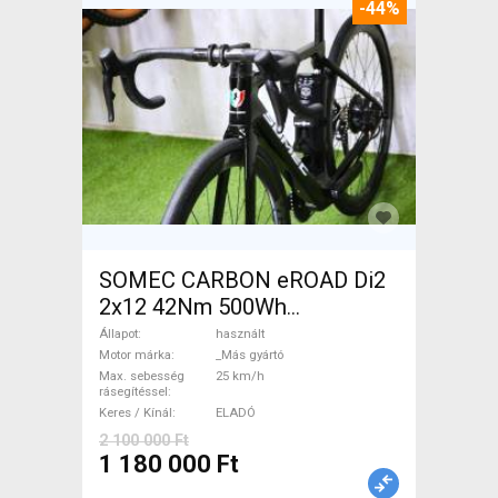
-44%
SOMEC CARBON eROAD Di2
2x12 42Nm 500Wh
Elektromos Országúti / Gravel
Állapot
használt
_Más gyártó használt ELADÓ
Motor márka
_Más gyártó
Max. sebesség
25 km/h
rásegítéssel
Keres / Kínál
ELADÓ
2 100 000 Ft
1 180 000 Ft