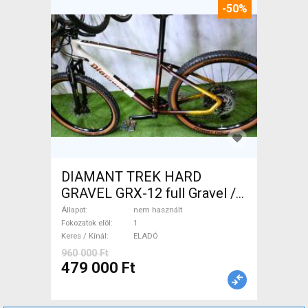
-50%
DIAMANT TREK HARD
GRAVEL GRX-12 full Gravel /
CX tárcsafék nem használt
Állapot
nem használt
ELADÓ
Fokozatok elöl
1
Keres / Kínál
ELADÓ
960 000 Ft
479 000 Ft