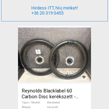
Hirdess ITT, hívj minket!
+36 20 319 0455
Reynolds Blacklabel 60
Carbon Disc kerékszett -
újszerű állapot Blacklabel
Típus / Modell
Blacklabel
Országúti / Gravel / Triatlon
Állapot
használt