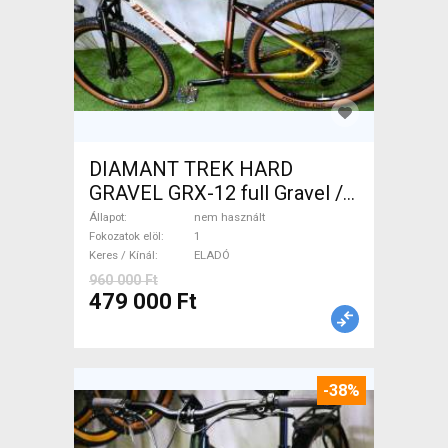
DIAMANT TREK HARD
GRAVEL GRX-12 full Gravel /
CX tárcsafék nem használt
Állapot
nem használt
ELADÓ
Fokozatok elöl
1
Keres / Kínál
ELADÓ
960 000 Ft
479 000 Ft
-38%