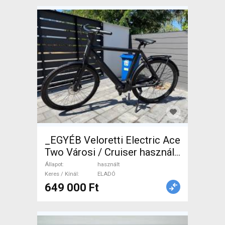
_EGYÉB Veloretti Electric Ace
Two Városi / Cruiser használt
ELADÓ
Állapot
használt
Keres / Kínál
ELADÓ
649 000 Ft