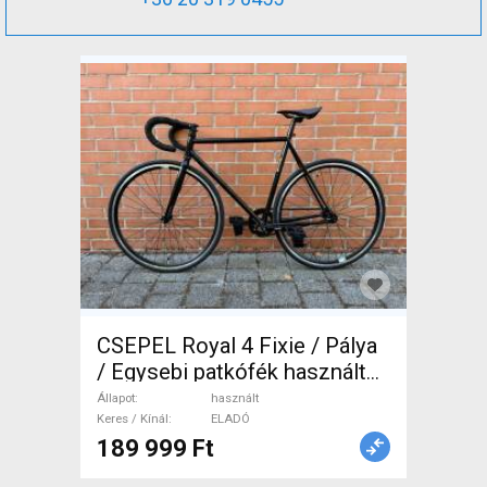
CSEPEL Royal 4 Fixie / Pálya
/ Egysebi patkófék használt
ELADÓ
Állapot
használt
Keres / Kínál
ELADÓ
189 999 Ft