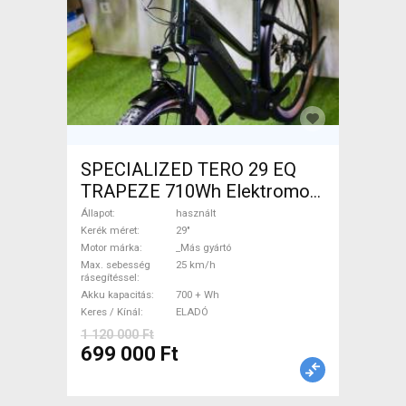
SPECIALIZED TERO 29 EQ
TRAPEZE 710Wh Elektromos
Trekking/cross 25 km/h _Más
Állapot
használt
gyártó 700 + Wh használt
Kerék méret
29"
Motor márka
_Más gyártó
ELADÓ
Max. sebesség
25 km/h
rásegítéssel
Akku kapacitás
700 + Wh
Keres / Kínál
ELADÓ
1 120 000 Ft
699 000 Ft