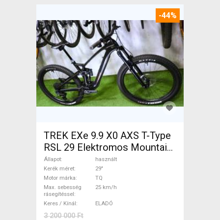
-44%
TREK EXe 9.9 X0 AXS T-Type
RSL 29 Elektromos Mountain
Bike 29" össztelós / fully TQ
Állapot
használt
használt ELADÓ
Kerék méret
29"
Motor márka
TQ
Max. sebesség
25 km/h
rásegítéssel
Keres / Kínál
ELADÓ
3 200 000 Ft