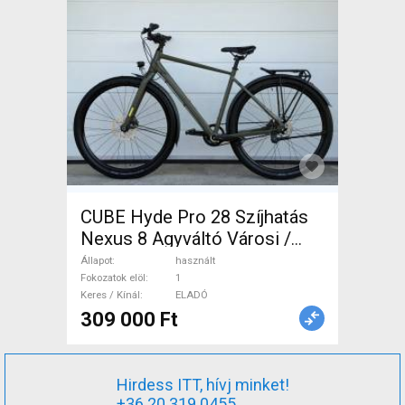
CUBE Hyde Pro 28 Szíjhatás
Nexus 8 Agyváltó Városi /
Cruiser tárcsafék használt
Állapot
használt
ELADÓ
Fokozatok elöl
1
Keres / Kínál
ELADÓ
309 000 Ft
Hirdess ITT, hívj minket!
+36 20 319 0455