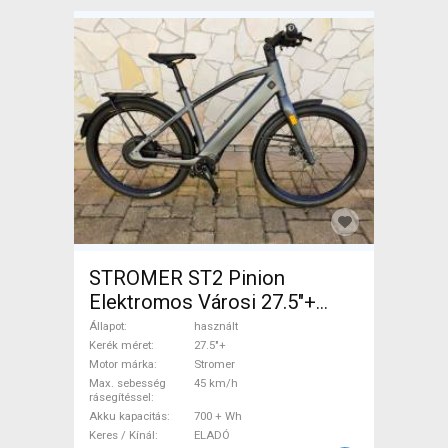
STROMER ST2 Pinion
Elektromos Városi 27.5"+
Stromer használt ELADÓ
Állapot
használt
Kerék méret
27.5"+
Motor márka
Stromer
Max. sebesség
45 km/h
rásegítéssel
Akku kapacitás
700 + Wh
Keres / Kínál
ELADÓ