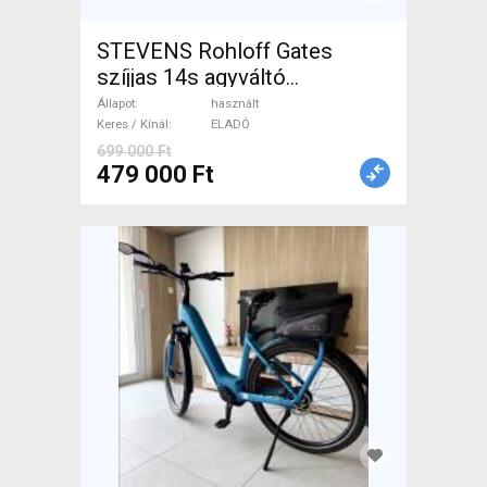
STEVENS Rohloff Gates
szíjjas 14s agyváltó
Trekking/cross használt
Állapot
használt
ELADÓ
Keres / Kínál
ELADÓ
699 000 Ft
479 000 Ft