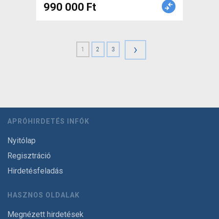
990 000 Ft
›
1
2
3
APRÓHIRDETÉS INFÓK
Nyitólap
Regisztráció
Hirdetésfeladás
HASZNOS OLDALAK
Megnézett hirdetések