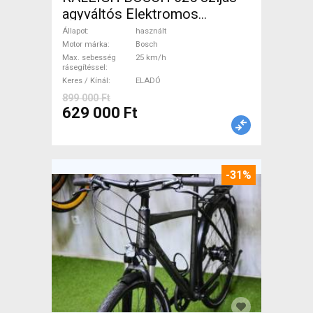
agyváltós Elektromos
Trekking/cross 25 km/h
Állapot
használt
Bosch használt ELADÓ
Motor márka
Bosch
Max. sebesség
25 km/h
rásegítéssel
Keres / Kínál
ELADÓ
899 000 Ft
629 000 Ft
-31%