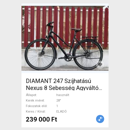
DIAMANT 247 Szíjhatású
Nexus 8 Sebesség Agyváltó
Városi / Cruiser tárcsafék
Állapot
használt
használt ELADÓ
Kerék méret
28"
Fokozatok elöl
1
Keres / Kínál
ELADÓ
239 000 Ft