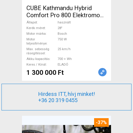
CUBE Kathmandu Hybrid
Comfort Pro 800 Elektromos
Trekking/cross 25 km/h
Állapot
használt
Bosch 700 + Wh használt
Kerék méret
28"
Motor márka
Bosch
ELADÓ
Motor
750 W
teljesítménye
Max. sebesség
25 km/h
rásegítéssel
Akku kapacitás
700 + Wh
Keres / Kínál
ELADÓ
1 300 000 Ft
Hirdess ITT, hívj minket!
+36 20 319 0455
-37%