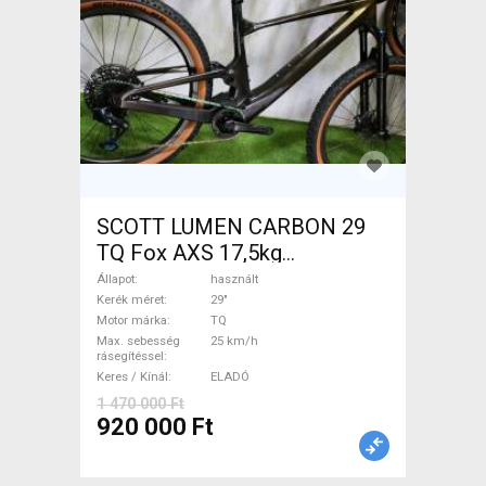
SCOTT LUMEN CARBON 29
TQ Fox AXS 17,5kg
Elektromos Mountain Bike
Állapot
használt
29" össztelós / fully TQ
Kerék méret
29"
Motor márka
TQ
használt ELADÓ
Max. sebesség
25 km/h
rásegítéssel
Keres / Kínál
ELADÓ
1 470 000 Ft
920 000 Ft