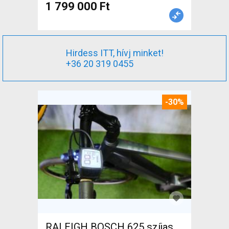
1 799 000 Ft
Hirdess ITT, hívj minket!
+36 20 319 0455
-30%
RALEIGH BOSCH 625 szíjas