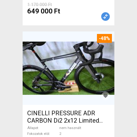
1 170 000 Ft
649 000 Ft
-48%
CINELLI PRESSURE ADR
CARBON Di2 2x12 Limited
1of50 0km ÚJ! Országúti
Állapot
nem használt
tárcsafék nem használt
Fokozatok elöl
2