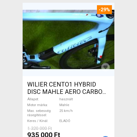
-29%
WILIER CENTO1 HYBRID
DISC MAHLE AERO CARBON
kerekek XL Elektromos
Állapot
használt
Országúti / Gravel Mahle
Motor márka
Mahle
Max. sebesség
25 km/h
használt ELADÓ
rásegítéssel
Keres / Kínál
ELADÓ
1 320 000 Ft
935 000 Ft