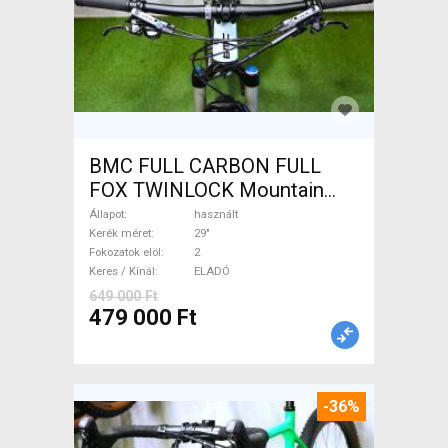
BMC FULL CARBON FULL
FOX TWINLOCK Mountain
Bike 29" össztelós / fully
Állapot
használt
használt ELADÓ
Kerék méret
29"
Fokozatok elöl
2
Keres / Kínál
ELADÓ
649 000 Ft
479 000 Ft
-36%