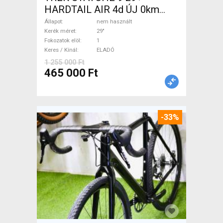
HARDTAIL AIR 4d ÚJ 0km
M/L Mountain Bike 29" elöl
Állapot
nem használt
teleszkópos nem használt
Kerék méret
29"
Fokozatok elöl
1
ELADÓ
Keres / Kínál
ELADÓ
1 255 000 Ft
465 000 Ft
-33%