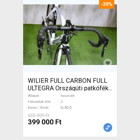
-39%
WILIER FULL CARBON FULL
ULTEGRA Országúti patkófék
használt ELADÓ
Állapot
használt
Fokozatok elöl
2
Keres / Kínál
ELADÓ
655 000 Ft
399 000 Ft