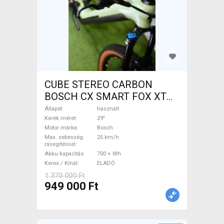
CUBE STEREO CARBON
BOSCH CX SMART FOX XT
Elektromos Mountain Bike
Állapot
használt
29" össztelós / fully Bosch
Kerék méret
29"
Motor márka
Bosch
használt ELADÓ
Max. sebesség
25 km/h
rásegítéssel
Akku kapacitás
700 + Wh
Keres / Kínál
ELADÓ
1 370 000 Ft
949 000 Ft