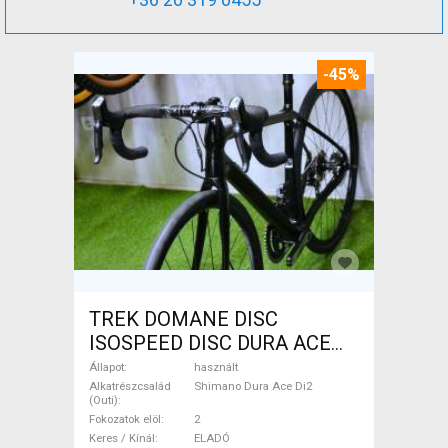
-45%
TREK DOMANE DISC
ISOSPEED DISC DURA ACE
Di2 2x11 52/53 Országúti
Állapot
használt
Shimano Dura Ace Di2
Alkatrészcsalád
Shimano Dura Ace Di2
(Outi)
tárcsafék használt ELADÓ
Fokozatok elöl
2
Keres / Kínál
ELADÓ