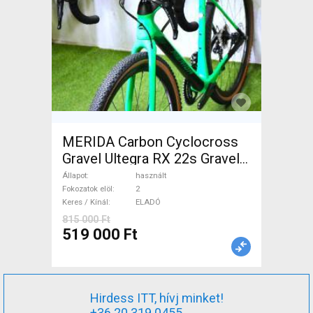
MERIDA Carbon Cyclocross
Gravel Ultegra RX 22s Gravel /
CX tárcsafék használt ELADÓ
Állapot
használt
Fokozatok elöl
2
Keres / Kínál
ELADÓ
815 000 Ft
519 000 Ft
Hirdess ITT, hívj minket!
+36 20 319 0455