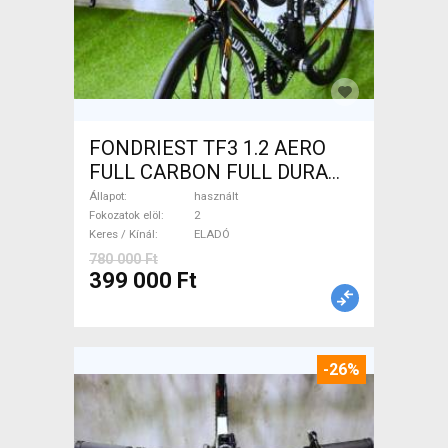
FONDRIEST TF3 1.2 AERO
FULL CARBON FULL DURA
ACE Országúti patkófék
Állapot
használt
használt ELADÓ
Fokozatok elöl
2
Keres / Kínál
ELADÓ
780 000 Ft
399 000 Ft
-26%