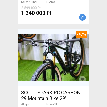
Keres / Kínál
ELADÓ
ELADÓ
2 599 000 Ft
1 340 000 Ft
-47%
SCOTT SPARK RC CARBON
29 Mountain Bike 29"
össztelós / fully használt
Állapot
használt