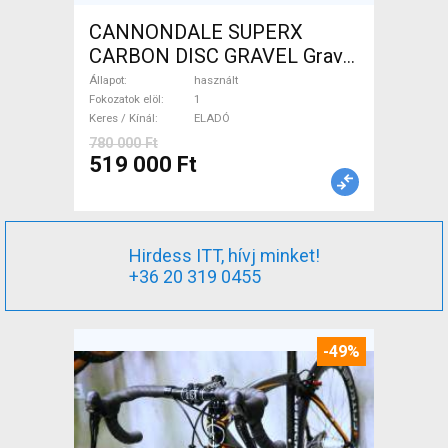
CANNONDALE SUPERX
CARBON DISC GRAVEL Gravel
/ CX tárcsafék használt
Állapot
használt
ELADÓ
Fokozatok elöl
1
Keres / Kínál
ELADÓ
780 000 Ft
519 000 Ft
Hirdess ITT, hívj minket!
+36 20 319 0455
-49%