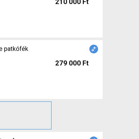
210 000 Ft
e patkófék
279 000 Ft