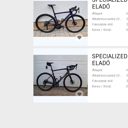
ELADÓ
Állapot
h
Alkatrészcsalád (Outi)
S
Fokozatok elöl
2
Keres / Kínál
SPECIALIZED T
ELADÓ
Állapot
h
Alkatrészcsalád (Outi)
S
Fokozatok elöl
2
Keres / Kínál