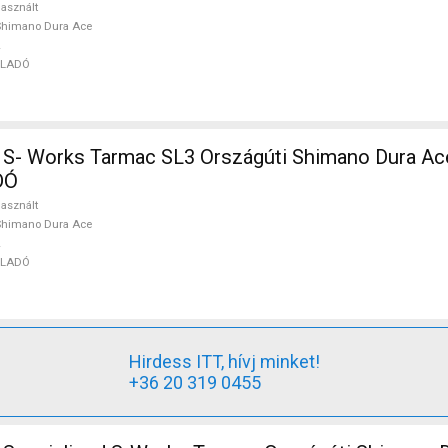
asznált
Shimano Dura Ace
ELADÓ
S- Works Tarmac SL3 Országúti Shimano Dura Ac
DÓ
asznált
Shimano Dura Ace
ELADÓ
Hirdess ITT, hívj minket!
+36 20 319 0455