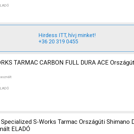
ELADÓ
Hirdess ITT, hívj minket!
+36 20 319 0455
RKS TARMAC CARBON FULL DURA ACE Országúti
asznált
ELADÓ
ed S-Works Tarmac Országúti Shimano Dura Ace
znált ELADÓ