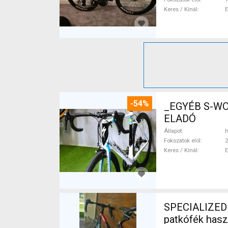
Keres / Kínál
-54%
_EGYÉB S-WO
ELADÓ
Állapot
h
Fokozatok elöl
2
Keres / Kínál
SPECIALIZED Specializ
patkófék has