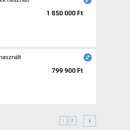
1 850 000 Ft
használt
799 900 Ft
›
1
2