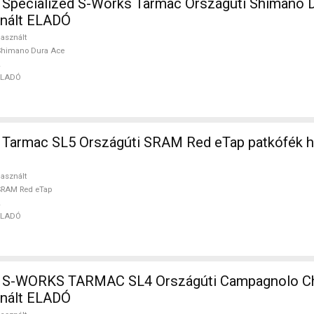
ed S-Works Tarmac Országúti Shimano Dura Ace
znált ELADÓ
asznált
Shimano Dura Ace
ELADÓ
Tarmac SL5 Országúti SRAM Red eTap patkófék h
asznált
SRAM Red eTap
ELADÓ
ARMAC SL4 Országúti Campagnolo Chorus
znált ELADÓ