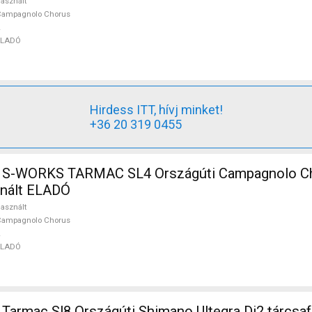
asznált
Campagnolo Chorus
ELADÓ
Hirdess ITT, hívj minket!
+36 20 319 0455
ARMAC SL4 Országúti Campagnolo Chorus
znált ELADÓ
asznált
Campagnolo Chorus
ELADÓ
no Ultegra Di2 tárcsafék használt