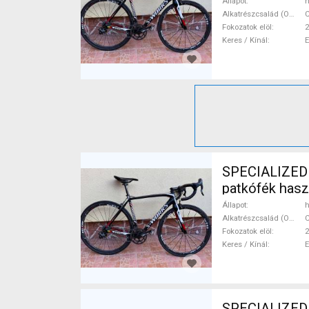
Állapot
h
Alkatrészcsalád (Outi)
Fokozatok elöl
2
Keres / Kínál
SPECIALIZED S-WORKS T
patkófék has
Állapot
h
Alkatrészcsalád (Outi)
Fokozatok elöl
2
Keres / Kínál
SPECIALIZED Tarmac Sl8 Országúti Shima