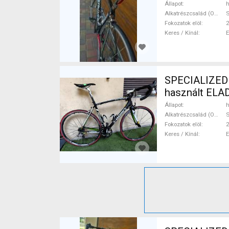
Állapot
h
Alkatrészcsalád (Outi)
Fokozatok elöl
2
Keres / Kínál
SPECIALIZED 
használt ELA
Állapot
h
Alkatrészcsalád (Outi)
Fokozatok elöl
2
Keres / Kínál