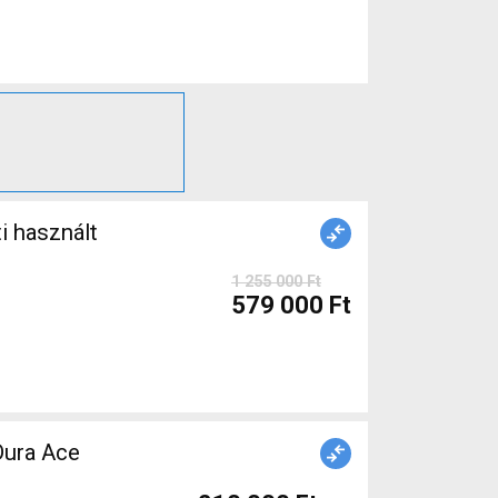
 használt
1 255 000 Ft
579 000 Ft