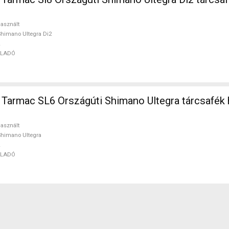
asznált
himano Ultegra Di2
ELADÓ
armac SL6 Országúti Shimano Ultegra tárcsafék 
asznált
himano Ultegra
ELADÓ