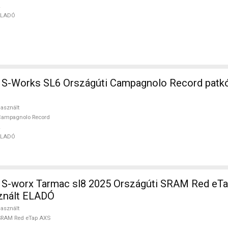
ELADÓ
S-Works SL6 Országúti Campagnolo Record patkó
asznált
Campagnolo Record
ELADÓ
sl8 2025 Országúti SRAM Red eTap AXS
sznált ELADÓ
asznált
SRAM Red eTap AXS