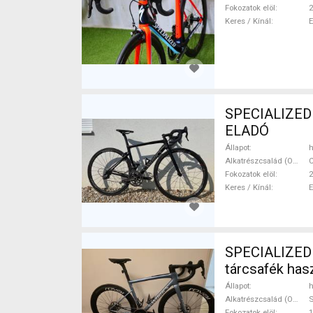
Fokozatok elöl
2
Keres / Kínál
SPECIALIZED 
ELADÓ
Állapot
h
Alkatrészcsalád (Outi)
Fokozatok elöl
2
Keres / Kínál
SPECIALIZED S-worx Tarmac 
tárcsafék ha
Állapot
h
Alkatrészcsalád (Outi)
Fokozatok elöl
1