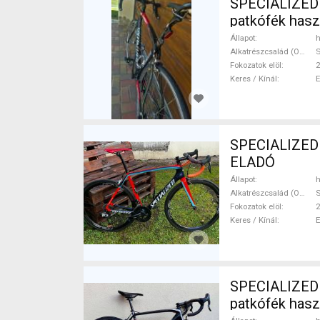
SPECIALIZED Specializ
patkófék has
Állapot
h
Alkatrészcsalád (Outi)
Fokozatok elöl
2
Keres / Kínál
SPECIALIZED 
ELADÓ
Állapot
h
Alkatrészcsalád (Outi)
Fokozatok elöl
2
Keres / Kínál
SPECIALIZED S-WORKS T
patkófék has