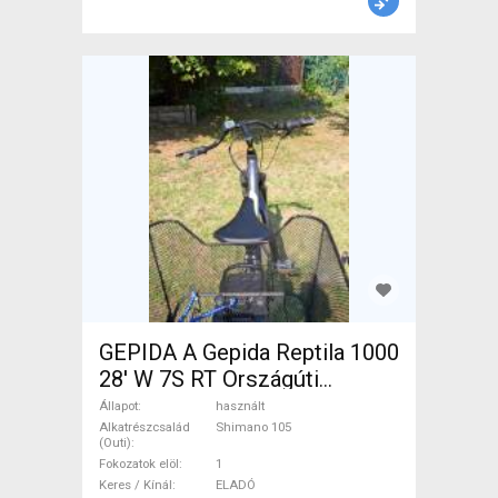
GEPIDA A Gepida Reptila 1000
28' W 7S RT Országúti
Shimano 105 használt ELADÓ
Állapot
használt
Alkatrészcsalád
Shimano 105
(Outi)
Fokozatok elöl
1
Keres / Kínál
ELADÓ