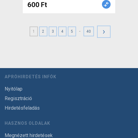
600 Ft
›
-
1
2
3
4
5
40
APRÓHIRDETÉS INFÓK
Nyitólap
Regisztráció
Hirdetésfeladás
HASZNOS OLDALAK
Megnézett hirdetések