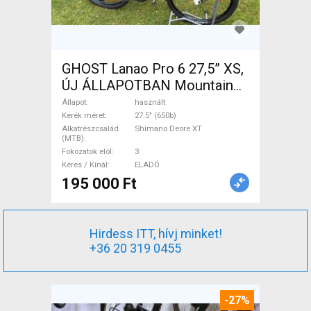
GHOST Lanao Pro 6 27,5” XS,
ÚJ ÁLLAPOTBAN Mountain
Bike 27.5" (650b) merev
Állapot
használt
Shimano Deore XT használt
Kerék méret
27.5" (650b)
Alkatrészcsalád
Shimano Deore XT
ELADÓ
(MTB)
Fokozatok elöl
3
Keres / Kínál
ELADÓ
195 000 Ft
Hirdess ITT, hívj minket!
+36 20 319 0455
-27%