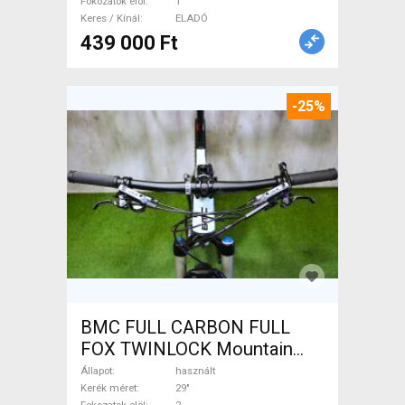
Fokozatok elöl
1
Keres / Kínál
ELADÓ
439 000 Ft
-25%
BMC FULL CARBON FULL
FOX TWINLOCK Mountain
Bike 29" össztelós / fully
Állapot
használt
használt ELADÓ
Kerék méret
29"