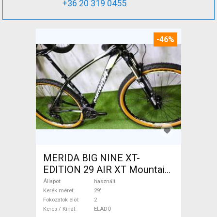
+36 20 319 0455
-46%
MERIDA BIG NINE XT-
EDITION 29 AIR XT Mountain
Bike 29" elöl teleszkópos
Állapot
használt
használt ELADÓ
Kerék méret
29"
Fokozatok elöl
2
Keres / Kínál
ELADÓ