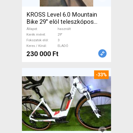
KROSS Level 6.0 Mountain
Bike 29" elöl teleszkópos
használt ELADÓ
Állapot
használt
Kerék méret
29"
Fokozatok elöl
3
Keres / Kínál
ELADÓ
230 000 Ft
-33%