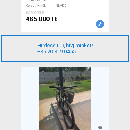
Fokozatok elöl
2
Keres / Kínál
ELADÓ
649 000 Ft
485 000 Ft
Hirdess ITT, hívj minket!
+36 20 319 0455