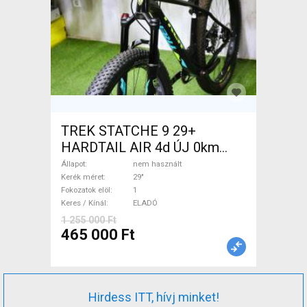
TREK STATCHE 9 29+
HARDTAIL AIR 4d ÚJ 0km
M/L Mountain Bike 29" elöl
Állapot
nem használt
teleszkópos nem használt
Kerék méret
29"
Fokozatok elöl
1
ELADÓ
Keres / Kínál
ELADÓ
1 255 000 Ft
465 000 Ft
Hirdess ITT, hívj minket!