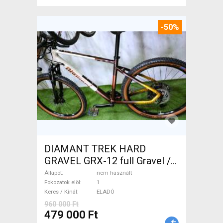
-50%
DIAMANT TREK HARD
GRAVEL GRX-12 full Gravel /
CX tárcsafék nem használt
Állapot
nem használt
ELADÓ
Fokozatok elöl
1
Keres / Kínál
ELADÓ
960 000 Ft
479 000 Ft