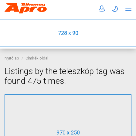
728 x 90
Nyitólap
Címkék oldal
Listings by the teleszkóp tag was
found 475 times.
970 x 250