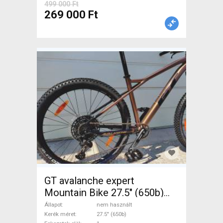
499 000 Ft
269 000 Ft
GT avalanche expert
Mountain Bike 27.5" (650b)
elöl teleszkópos nem
Állapot
nem használt
használt ELADÓ
Kerék méret
27.5" (650b)