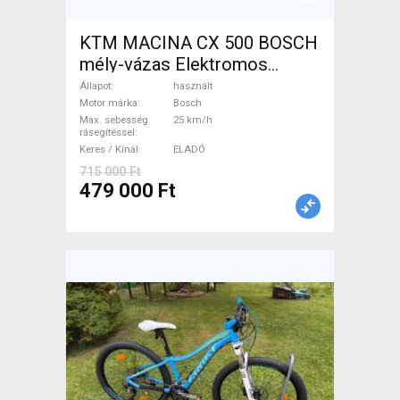
KTM MACINA CX 500 BOSCH
mély-vázas Elektromos
Trekking/cross 25 km/h
Állapot
használt
Bosch használt ELADÓ
Motor márka
Bosch
Max. sebesség
25 km/h
rásegítéssel
Keres / Kínál
ELADÓ
715 000 Ft
479 000 Ft