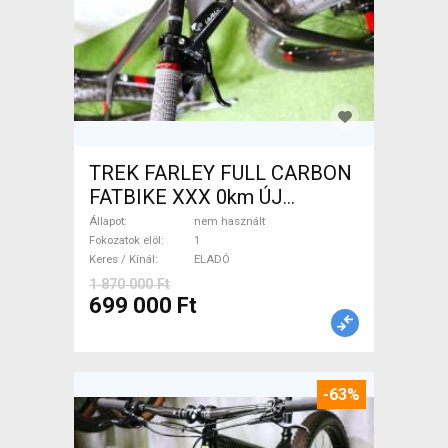
TREK FARLEY FULL CARBON
FATBIKE XXX 0km ÚJ
WAMPA CF Fatbike nem
Állapot
nem használt
használt ELADÓ
Fokozatok elöl
1
Keres / Kínál
ELADÓ
1 870 000 Ft
699 000 Ft
-63%