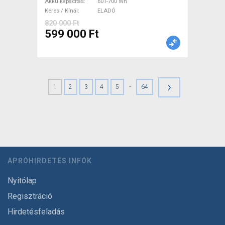
Akku kapacitás
601-700 Wh
Keres / Kínál
ELADÓ
820 000 Ft
599 000 Ft
›
-
1
2
3
4
5
64
APRÓHIRDETÉS INFÓK
Nyitólap
Regisztráció
Hirdetésfeladás