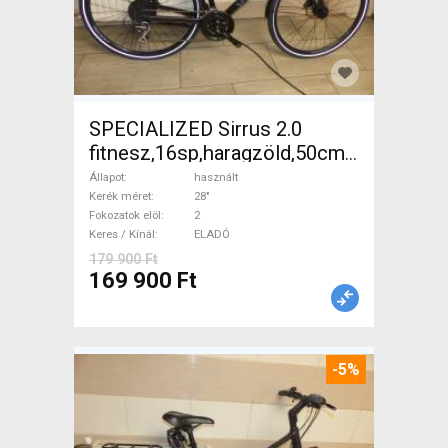
SPECIALIZED Sirrus 2.0
fitnesz,16sp,haragzöld,50cm,újszerű
Trekking/cross tárcsafék
Állapot
használt
használt ELADÓ
Kerék méret
28"
Fokozatok elöl
2
Keres / Kínál
ELADÓ
179 900 Ft
169 900 Ft
-5%