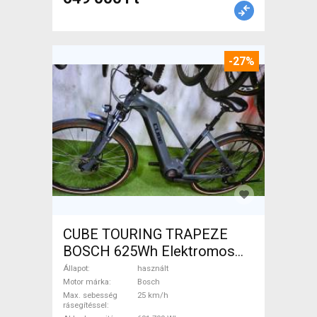
-27%
CUBE TOURING TRAPEZE
BOSCH 625Wh Elektromos
Trekking/cross 25 km/h
Állapot
használt
Bosch 601-700 Wh használt
Motor márka
Bosch
Max. sebesség
25 km/h
ELADÓ
rásegítéssel