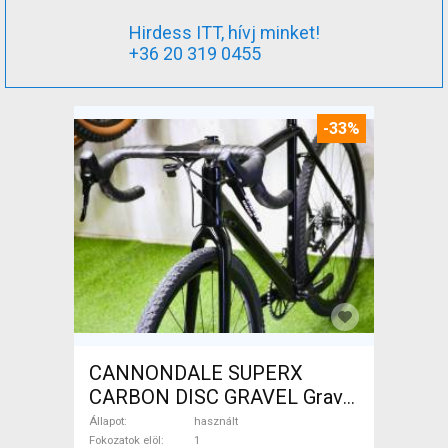
Hirdess ITT, hívj minket!
+36 20 319 0455
-33%
CANNONDALE SUPERX
CARBON DISC GRAVEL Gravel
/ CX tárcsafék használt
Állapot
használt
ELADÓ
Fokozatok elöl
1