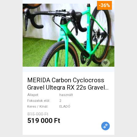
-36%
MERIDA Carbon Cyclocross
Gravel Ultegra RX 22s Gravel /
CX tárcsafék használt ELADÓ
Állapot
használt
Fokozatok elöl
2
Keres / Kínál
ELADÓ
815 000 Ft
519 000 Ft