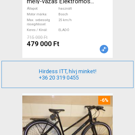
mély-vázas Elektromos
Trekking/cross 25 km/h
Állapot
használt
Bosch használt ELADÓ
Motor márka
Bosch
Max. sebesség
25 km/h
rásegítéssel
Keres / Kínál
ELADÓ
715 000 Ft
479 000 Ft
Hirdess ITT, hívj minket!
+36 20 319 0455
-6%