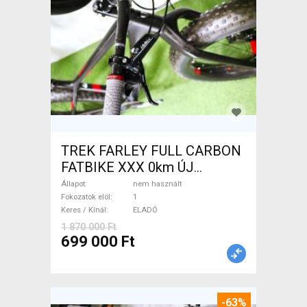
TREK FARLEY FULL CARBON
FATBIKE XXX 0km ÚJ
WAMPA CF Fatbike nem
Állapot
nem használt
használt ELADÓ
Fokozatok elöl
1
Keres / Kínál
ELADÓ
1 870 000 Ft
699 000 Ft
-63%