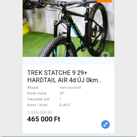
TREK STATCHE 9 29+
HARDTAIL AIR 4d ÚJ 0km
M/L Mountain Bike 29" elöl
Állapot
nem használt
teleszkópos nem használt
Kerék méret
29"
Fokozatok elöl
1
ELADÓ
Keres / Kínál
ELADÓ
1 255 000 Ft
465 000 Ft