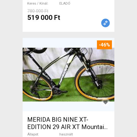
Keres / Kínál
ELADÓ
780 000 Ft
519 000 Ft
-46%
MERIDA BIG NINE XT-
EDITION 29 AIR XT Mountain
Bike 29" elöl teleszkópos
Állapot
használt