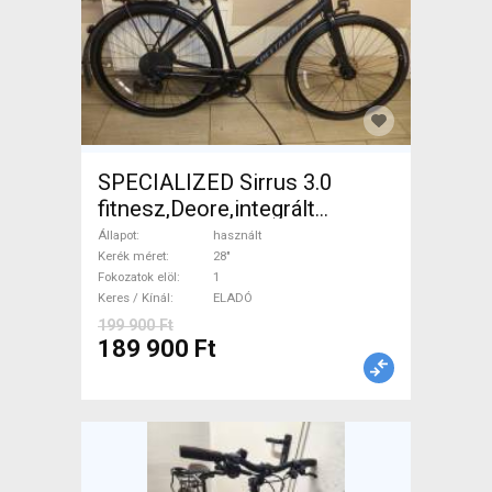
SPECIALIZED Sirrus 3.0
fitnesz,Deore,integrált
hajtás,11sp Trekking/cross
Állapot
használt
tárcsafék használt ELADÓ
Kerék méret
28"
Fokozatok elöl
1
Keres / Kínál
ELADÓ
199 900 Ft
189 900 Ft