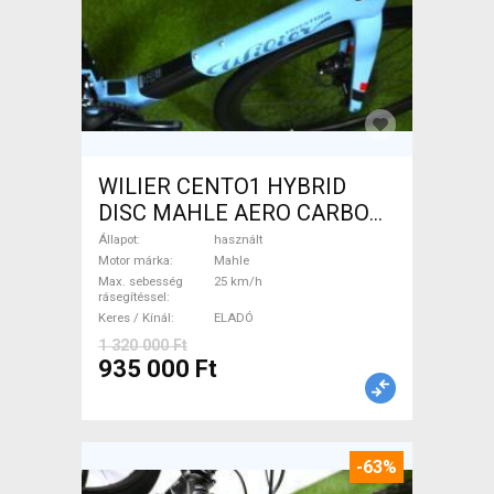
WILIER CENTO1 HYBRID
DISC MAHLE AERO CARBON
kerekek XL Elektromos
Állapot
használt
Országúti / Gravel Mahle
Motor márka
Mahle
Max. sebesség
25 km/h
használt ELADÓ
rásegítéssel
Keres / Kínál
ELADÓ
1 320 000 Ft
935 000 Ft
-63%