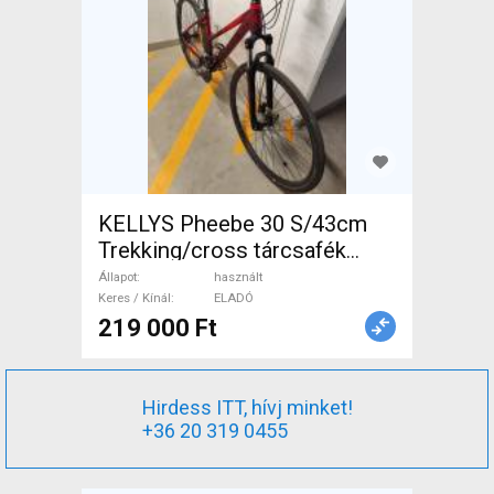
KELLYS Pheebe 30 S/43cm
Trekking/cross tárcsafék
használt ELADÓ
Állapot
használt
Keres / Kínál
ELADÓ
219 000 Ft
Hirdess ITT, hívj minket!
+36 20 319 0455