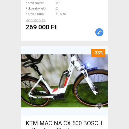
használt ELADÓ
Kerék méret
29"
Fokozatok elöl
2
Keres / Kínál
ELADÓ
499 000 Ft
269 000 Ft
-33%
KTM MACINA CX 500 BOSCH