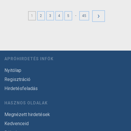
›
-
1
2
3
4
5
45
APRÓHIRDETÉS INFÓK
Nyitólap
Regisztráció
Hirdetésfeladás
HASZNOS OLDALAK
Megnézett hirdetések
Kedvenceid