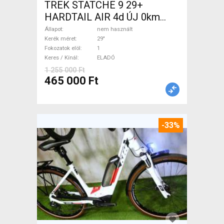
TREK STATCHE 9 29+
HARDTAIL AIR 4d ÚJ 0km
M/L Mountain Bike 29" elöl
Állapot
nem használt
teleszkópos nem használt
Kerék méret
29"
Fokozatok elöl
1
ELADÓ
Keres / Kínál
ELADÓ
1 255 000 Ft
465 000 Ft
-33%