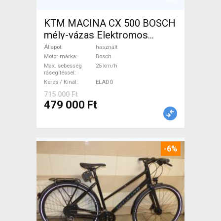
KTM MACINA CX 500 BOSCH
mély-vázas Elektromos
Trekking/cross 25 km/h
Állapot
használt
Bosch használt ELADÓ
Motor márka
Bosch
Max. sebesség
25 km/h
rásegítéssel
Keres / Kínál
ELADÓ
715 000 Ft
479 000 Ft
-6%