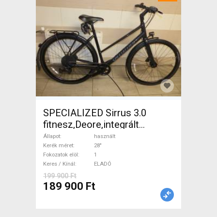
SPECIALIZED Sirrus 3.0
fitnesz,Deore,integrált
hajtás,11sp Trekking/cross
Állapot
használt
tárcsafék használt ELADÓ
Kerék méret
28"
Fokozatok elöl
1
Keres / Kínál
ELADÓ
199 900 Ft
189 900 Ft