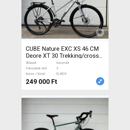
CUBE Nature EXC XS 46 CM
Deore XT 30 Trekking/cross
tárcsafék használt ELADÓ
Állapot
használt
Fokozatok elöl
3
Keres / Kínál
ELADÓ
249 000 Ft