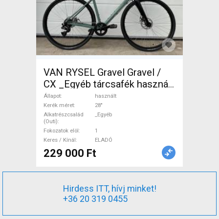
VAN RYSEL Gravel Gravel /
CX _Egyéb tárcsafék használt
ELADÓ
Állapot
használt
Kerék méret
28"
Alkatrészcsalád
_Egyéb
(Outi)
Fokozatok elöl
1
Keres / Kínál
ELADÓ
229 000 Ft
Hirdess ITT, hívj minket!
+36 20 319 0455