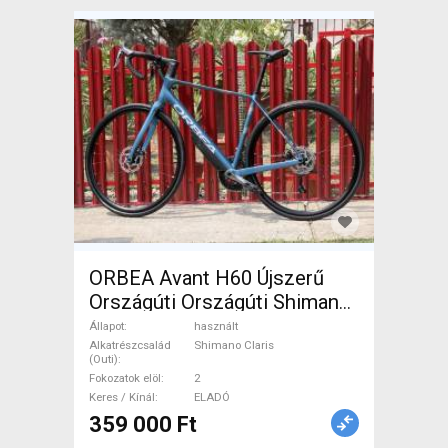
ORBEA Avant H60 Újszerű
Országúti Országúti Shimano
Claris tárcsafék használt
Állapot
használt
ELADÓ
Alkatrészcsalád
Shimano Claris
(Outi)
Fokozatok elöl
2
Keres / Kínál
ELADÓ
359 000 Ft