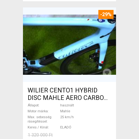
-29%
WILIER CENTO1 HYBRID
DISC MAHLE AERO CARBON
kerekek XL Elektromos
Állapot
használt
Országúti / Gravel Mahle
Motor márka
Mahle
Max. sebesség
25 km/h
használt ELADÓ
rásegítéssel
Keres / Kínál
ELADÓ
1 320 000 Ft