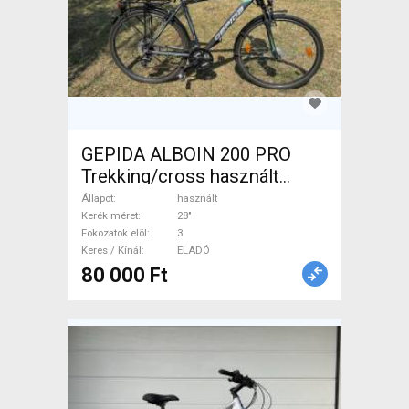
GEPIDA ALBOIN 200 PRO
Trekking/cross használt
ELADÓ
Állapot
használt
Kerék méret
28"
Fokozatok elöl
3
Keres / Kínál
ELADÓ
80 000 Ft