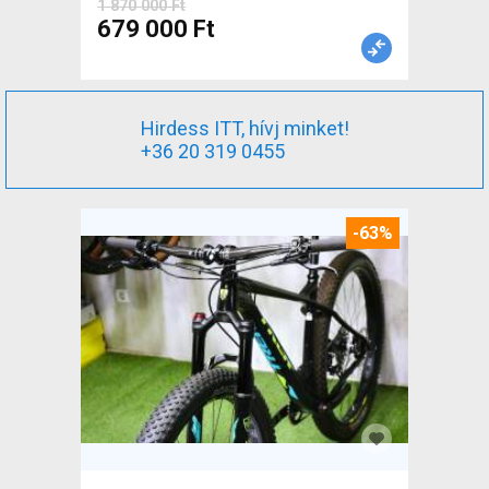
1 870 000 Ft
679 000 Ft
Hirdess ITT, hívj minket!
+36 20 319 0455
-63%