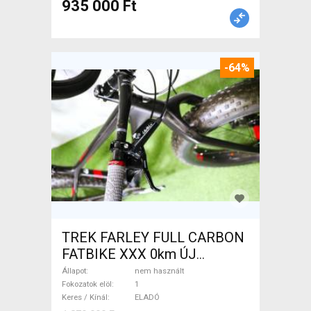
935 000 Ft
-64%
TREK FARLEY FULL CARBON
FATBIKE XXX 0km ÚJ
WAMPA CF Fatbike nem
Állapot
nem használt
használt ELADÓ
Fokozatok elöl
1
Keres / Kínál
ELADÓ