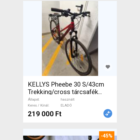
KELLYS Pheebe 30 S/43cm
Trekking/cross tárcsafék
használt ELADÓ
Állapot
használt
Keres / Kínál
ELADÓ
219 000 Ft
-45%