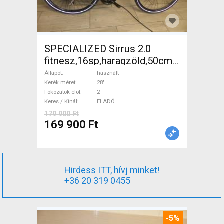
SPECIALIZED Sirrus 2.0
fitnesz,16sp,haragzöld,50cm,újszerű
Trekking/cross tárcsafék
Állapot
használt
használt ELADÓ
Kerék méret
28"
Fokozatok elöl
2
Keres / Kínál
ELADÓ
179 900 Ft
169 900 Ft
Hirdess ITT, hívj minket!
+36 20 319 0455
-5%