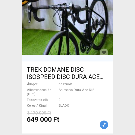
TREK DOMANE DISC
ISOSPEED DISC DURA ACE
Di2 2x11 52/53 Országúti
Állapot
használt
Shimano Dura Ace Di2
Alkatrészcsalád
Shimano Dura Ace Di2
(Outi)
tárcsafék használt ELADÓ
Fokozatok elöl
2
Keres / Kínál
ELADÓ
1 170 000 Ft
649 000 Ft