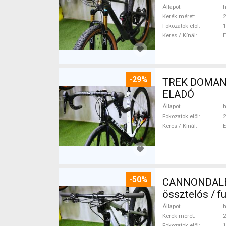
Állapot
h
Kerék méret
2
Fokozatok elöl
1
Keres / Kínál
-29%
TREK DOMANE 
ELADÓ
Állapot
h
Fokozatok elöl
2
Keres / Kínál
-50%
CANNONDALE 
össztelós / f
Állapot
h
Kerék méret
2
Fokozatok elöl
1