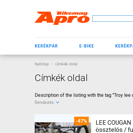
KERÉKPÁR
E-BIKE
KERÉKP
Nyitólap
Címkék oldal
Címkék oldal
Description of the listing with the tag "Troy le
Rendezés:
-47%
LEE COUGAN CARBON 29 FOX KASHIMA X
össztelós / f