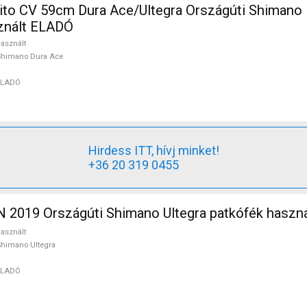
ito CV 59cm Dura Ace/Ultegra Országúti Shimano
sznált ELADÓ
asznált
Shimano Dura Ace
ELADÓ
Hirdess ITT, hívj minket!
+36 20 319 0455
2019 Országúti Shimano Ultegra patkófék haszn
asznált
himano Ultegra
ELADÓ