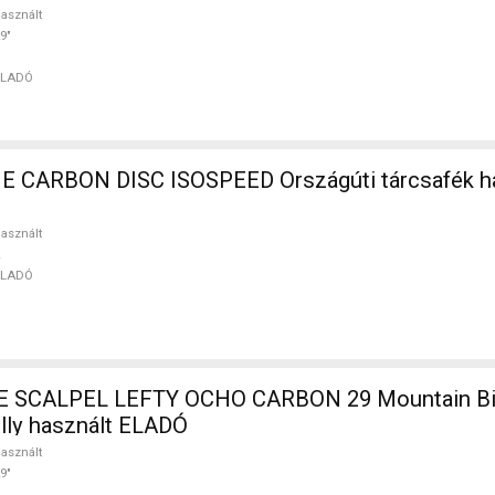
asznált
9"
ELADÓ
CARBON DISC ISOSPEED Országúti tárcsafék ha
asznált
ELADÓ
SCALPEL LEFTY OCHO CARBON 29 Mountain Bik
ully használt ELADÓ
asznált
9"