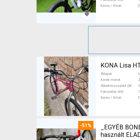
Keres / Kínál
KONA Lisa HT
Állapot
h
Kerék méret
2
Alkatrészcsalád (MTB)
Fokozatok elöl
1
Keres / Kínál
-51%
_EGYÉB BONETTI FULL CARB
használt ELA