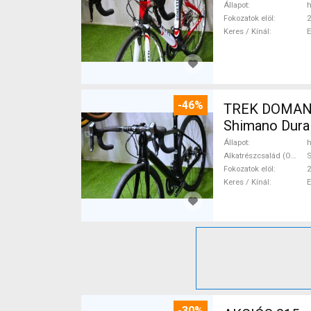
Állapot
h
Fokozatok elöl
2
Keres / Kínál
-46%
TREK DOMANE 
Shimano Dura 
Állapot
h
Alkatrészcsalád (Outi)
S
Fokozatok elöl
2
Keres / Kínál
-30%