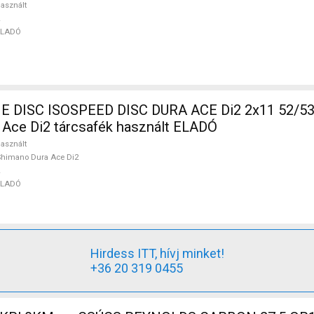
asznált
ELADÓ
DISC ISOSPEED DISC DURA ACE Di2 2x11 52/53 
Ace Di2 tárcsafék használt ELADÓ
asznált
himano Dura Ace Di2
ELADÓ
Hirdess ITT, hívj minket!
+36 20 319 0455