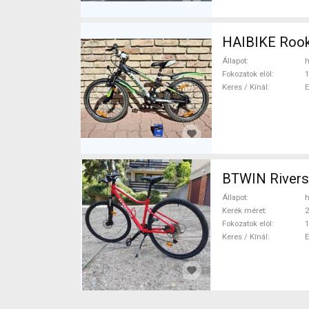
HAIBIKE Rook
Állapot
h
Fokozatok elöl
1
Keres / Kínál
BTWIN Riversi
Állapot
h
Kerék méret
2
Fokozatok elöl
1
Keres / Kínál