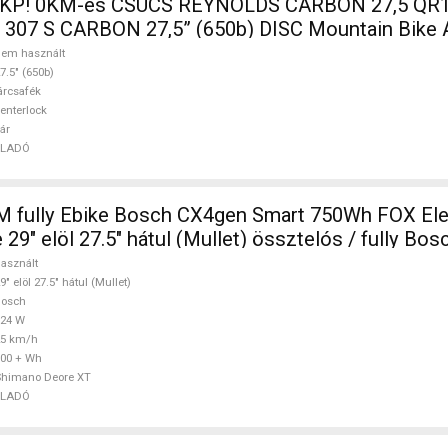
 KP! 0KM-es CSÚCS REYNOLDS CARBON 27,5 QR1
 307 S CARBON 27,5” (650b) DISC Mountain Bike A
elni / Gumi 27.5" (650b) nem használt ELADÓ
em használt
7.5" (650b)
árcsafék
enterlock
ár
ELADÓ
M fully Ebike Bosch CX4gen Smart 750Wh FOX El
29" elöl 27.5" hátul (Mullet) össztelós / fully Bo
znált ELADÓ
asznált
9" elöl 27.5" hátul (Mullet)
Bosch
624 W
25 km/h
00 + Wh
Shimano Deore XT
ELADÓ