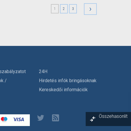
›
1
2
3
szabályzatot
24H
ok /
Hirdetés infók bringásoknak
Kereskedői információk
Összehasonlít