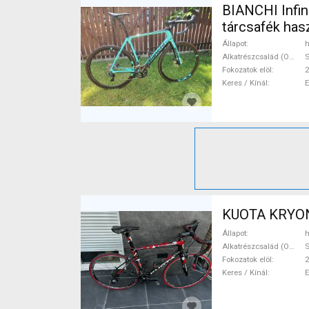
BIANCHI Infin
tárcsafék ha
Állapot
h
Alkatrészcsalád (Outi)
Fokozatok elöl
2
Keres / Kínál
KUOTA KRYON 
Állapot
h
Alkatrészcsalád (Outi)
S
Fokozatok elöl
2
Keres / Kínál