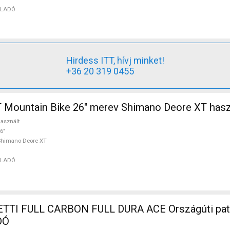
ELADÓ
Hirdess ITT, hívj minket!
+36 20 319 0455
 Mountain Bike 26" merev Shimano Deore XT has
asznált
6"
Shimano Deore XT
ELADÓ
ON FULL DURA ACE Országúti patkófék
DÓ