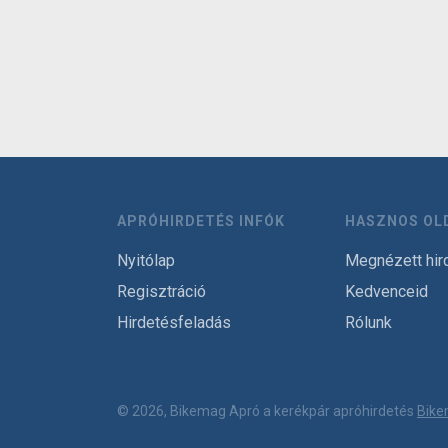
APRÓHIRDETÉS INFÓK
HASZNOS OL
Nyitólap
Megnézett hir
Regisztráció
Kedvenceid
Hirdetésfeladás
Rólunk
© 2026, Bikemag Apró a kerékpár apróhirdetés
Bike