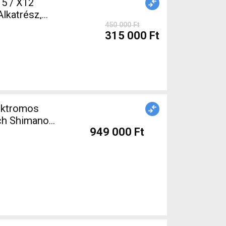
5 / X12
lkatrész,
450 000 Ft
315 000 Ft
ektromos
sch Shimano
949 000 Ft