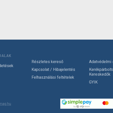
DALAK
Részletes kereső
Adatvédelmi 
detések
Kapcsolat / Hibajelentés
Kerékpárbolt
Kereskedők
Felhasználási feltételek
GYIK
mag.hu