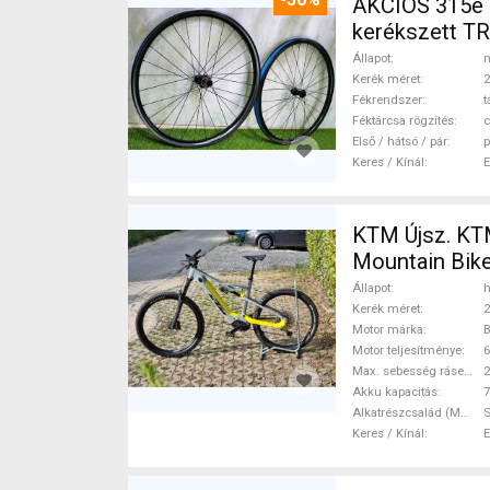
AKCIÓS 315e
kerékszett TR
MTB Kerék / F
Állapot
n
Kerék méret
2
Fékrendszer
t
Féktárcsa rögzítés
c
Első / hátsó / pár
p
Keres / Kínál
KTM Újsz. KT
Mountain Bike 
Deore XT has
Állapot
h
Kerék méret
2
Motor márka
Motor teljesítménye
Max. sebesség rásegítéssel
Akku kapacitás
7
Alkatrészcsalád (MTB)
Keres / Kínál