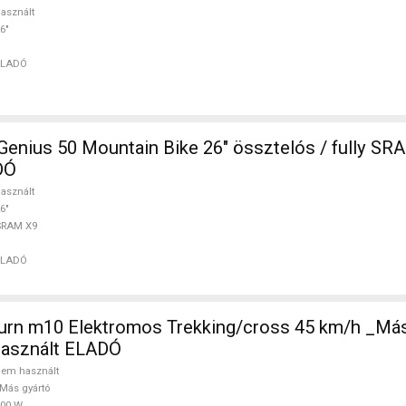
asznált
6"
ELADÓ
enius 50 Mountain Bike 26" össztelós / fully SR
DÓ
asznált
6"
SRAM X9
ELADÓ
rn m10 Elektromos Trekking/cross 45 km/h _Más
asznált ELADÓ
em használt
Más gyártó
500 W