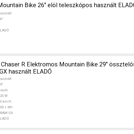
ountain Bike 26" elöl teleszkópos használt ELA
asznált
6"
ELADÓ
aser R Elektromos Mountain Bike 29" össztelós 
GX használt ELADÓ
asznált
9"
Bosch
625 W
25 km/h
00 + Wh
SRAM GX
ELADÓ