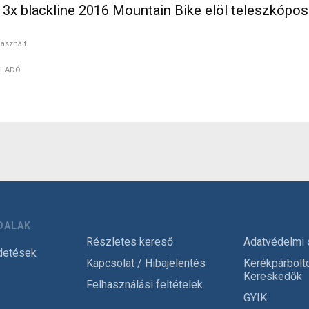
3x blackline 2016 Mountain Bike elöl teleszkópos
asznált
ELADÓ
DALAK
Részletes kereső
Adatvédelmi 
detések
Kapcsolat / Hibajelentés
Kerékpárbolt
Kereskedők
Felhasználási feltételek
GYIK