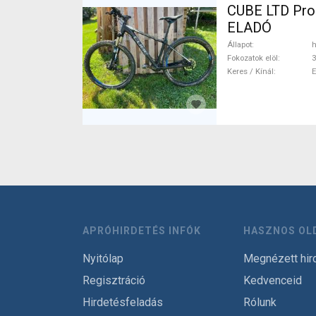
CUBE LTD Pro 
ELADÓ
Állapot
h
Fokozatok elöl
3
Keres / Kínál
APRÓHIRDETÉS INFÓK
HASZNOS OL
Nyitólap
Megnézett hir
Regisztráció
Kedvenceid
Hirdetésfeladás
Rólunk