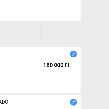
Ó
180 000 Ft
LADÓ