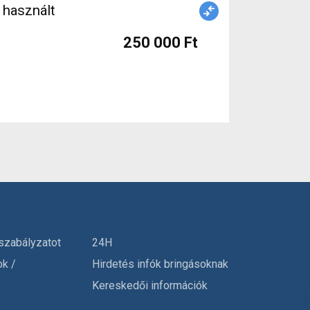
 használt
250 000 Ft
szabályzatot
24H
ok /
Hirdetés infók bringásoknak
Kereskedői információk