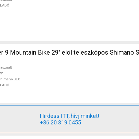
ELADÓ
r 9 Mountain Bike 29" elöl teleszkópos Shimano 
asznált
9"
Shimano SLX
ELADÓ
Hirdess ITT, hívj minket!
+36 20 319 0455