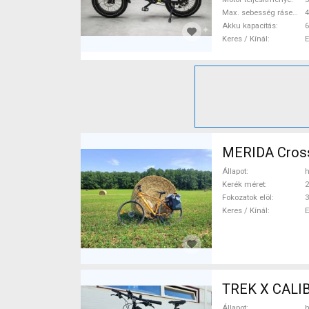
Max. sebesség rásegítéssel
Akku kapacitás
6
Keres / Kínál
MERIDA Cross
Állapot
h
Kerék méret
2
Fokozatok elöl
3
Keres / Kínál
TREK X CALIB
Állapot
h