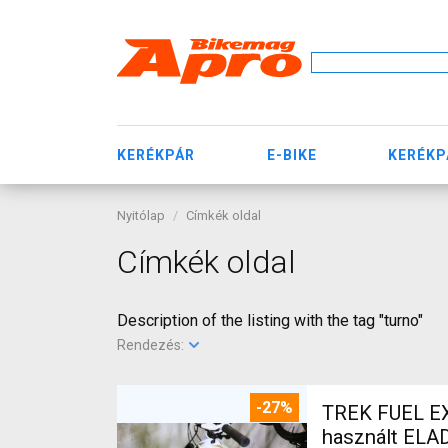
KERÉKPÁR
E-BIKE
KERÉKP
Nyitólap
Címkék oldal
Címkék oldal
Description of the listing with the tag "turno"
Rendezés:
-27%
TREK FUEL EX
használt ELA