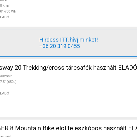
45 km/h
01-700 Wh
ELADÓ
Hirdess ITT, hívj minket!
+36 20 319 0455
way 20 Trekking/cross tárcsafék használt ELAD
asznált
7.5" (650b)
ELADÓ
ER 8 Mountain Bike elöl teleszkópos használt E
asznált