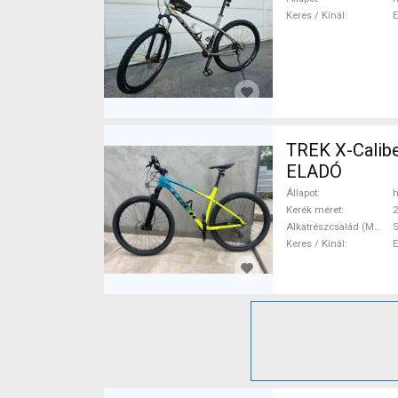
Keres / Kínál
TREK X-Calibe
ELADÓ
Állapot
h
Kerék méret
2
Alkatrészcsalád (MTB)
Keres / Kínál