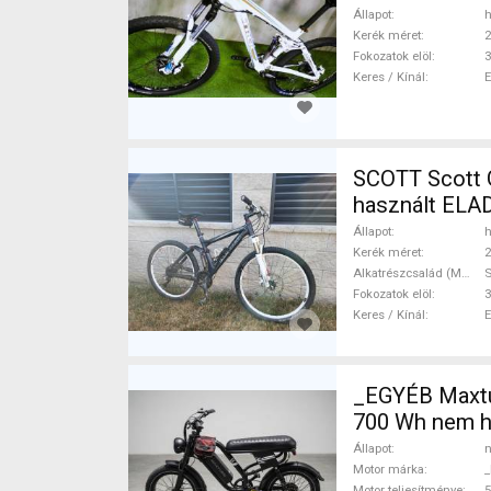
Állapot
h
Kerék méret
2
Fokozatok elöl
3
Keres / Kínál
SCOTT Scott G
használt ELA
Állapot
h
Kerék méret
2
Alkatrészcsalád (MTB)
Fokozatok elöl
3
Keres / Kínál
_EGYÉB Maxtu
700 Wh nem h
Állapot
n
Motor márka
_
Motor teljesítménye