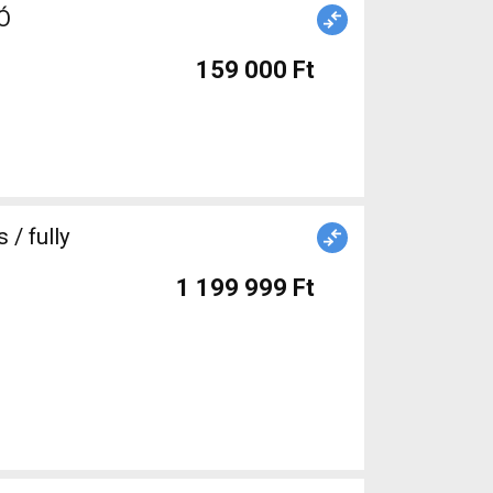
DÓ
159 000 Ft
/ fully
1 199 999 Ft