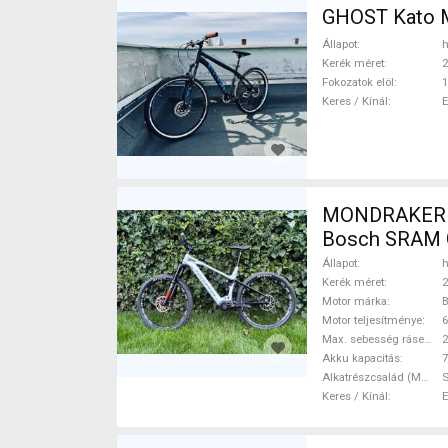
GHOST Kato M
Állapot
h
Kerék méret
2
Fokozatok elöl
1
Keres / Kínál
MONDRAKER Ch
Bosch SRAM 
Állapot
h
Kerék méret
2
Motor márka
Motor teljesítménye
Max. sebesség rásegítéssel
Akku kapacitás
7
Alkatrészcsalád (MTB)
Keres / Kínál