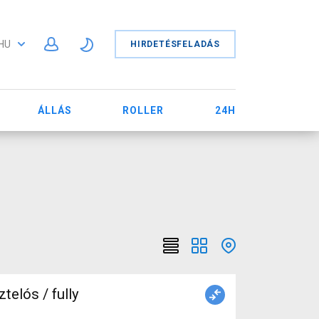
HU
HIRDETÉSFELADÁS
ÁLLÁS
ROLLER
24H
elós / fully