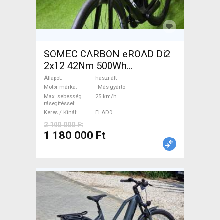
SOMEC CARBON eROAD Di2
2x12 42Nm 500Wh
Elektromos Országúti / Gravel
Állapot
használt
_Más gyártó használt ELADÓ
Motor márka
_Más gyártó
Max. sebesség
25 km/h
rásegítéssel
Keres / Kínál
ELADÓ
2 100 000 Ft
1 180 000 Ft