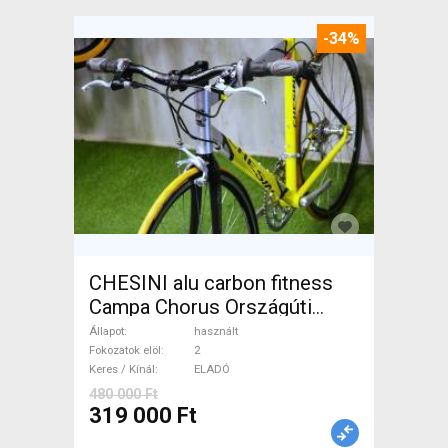
-34%
CHESINI alu carbon fitness
Campa Chorus Országúti
használt ELADÓ
Állapot
használt
Fokozatok elöl
2
Keres / Kínál
ELADÓ
480 000 Ft
319 000 Ft