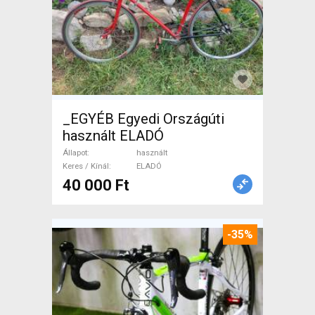
_EGYÉB Egyedi Országúti
használt ELADÓ
Állapot
használt
Keres / Kínál
ELADÓ
40 000 Ft
-35%