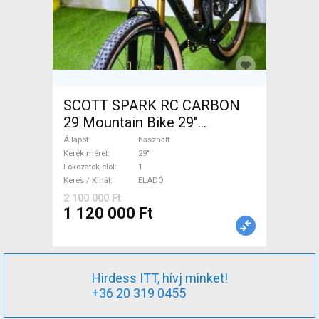
SCOTT SPARK RC CARBON
29 Mountain Bike 29"
össztelós / fully használt
Állapot
használt
ELADÓ
Kerék méret
29"
Fokozatok elöl
1
Keres / Kínál
ELADÓ
2 100 000 Ft
1 120 000 Ft
Hirdess ITT, hívj minket!
+36 20 319 0455