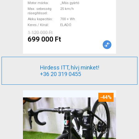
Motor márka
_Más gyártó
ELADÓ
Max. sebesség
25 km/h
rásegítéssel
Akku kapacitás
700 + Wh
Keres / Kínál
ELADÓ
1 120 000 Ft
699 000 Ft
Hirdess ITT, hívj minket!
+36 20 319 0455
-44%