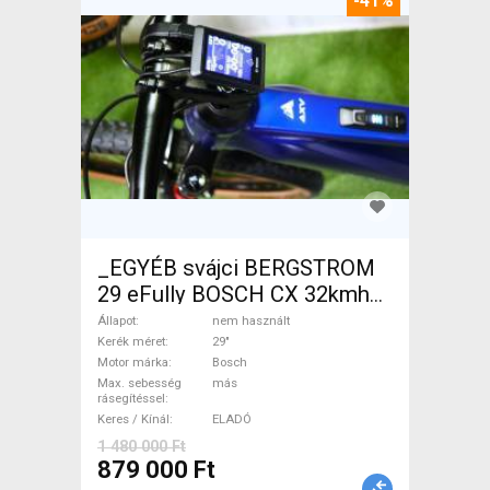
-41%
_EGYÉB svájci BERGSTROM
29 eFully BOSCH CX 32kmh
0km Elektromos Mountain
Állapot
nem használt
Bike 29" össztelós / fully
Kerék méret
29"
Motor márka
Bosch
Bosch nem használt ELADÓ
Max. sebesség
más
rásegítéssel
Keres / Kínál
ELADÓ
1 480 000 Ft
879 000 Ft