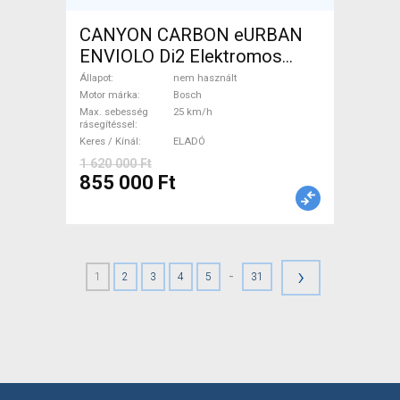
CANYON CARBON eURBAN
ENVIOLO Di2 Elektromos
Trekking/cross 25 km/h
Állapot
nem használt
Bosch nem használt ELADÓ
Motor márka
Bosch
Max. sebesség
25 km/h
rásegítéssel
Keres / Kínál
ELADÓ
1 620 000 Ft
855 000 Ft
›
-
1
2
3
4
5
31