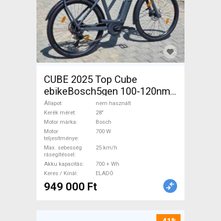
CUBE 2025 Top Cube
ebikeBosch5gen 100-120nm
800Wh akku Elektromos
Állapot
nem használt
Trekking/cross 25 km/h
Kerék méret
28"
Motor márka
Bosch
Bosch 700 + Wh nem
Motor
700 W
használt ELADÓ
teljesítménye
Max. sebesség
25 km/h
rásegítéssel
Akku kapacitás
700 + Wh
Keres / Kínál
ELADÓ
949 000 Ft