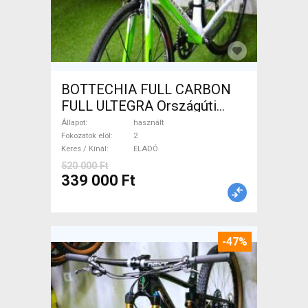
BOTTECHIA FULL CARBON
FULL ULTEGRA Országúti
használt ELADÓ
Állapot
használt
Fokozatok elöl
2
Keres / Kínál
ELADÓ
520 000 Ft
339 000 Ft
-47%