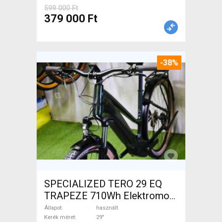
599 000 Ft
379 000 Ft
-38%
SPECIALIZED TERO 29 EQ
TRAPEZE 710Wh Elektromos
Trekking/cross 25 km/h _Más
Állapot
használt
gyártó 700 + Wh használt
Kerék méret
29"