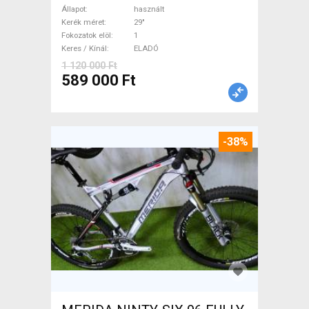
Mountain Bike 29" össztelós
Állapot
használt
/ fully használt ELADÓ
Kerék méret
29"
Fokozatok elöl
1
Keres / Kínál
ELADÓ
1 120 000 Ft
589 000 Ft
-38%