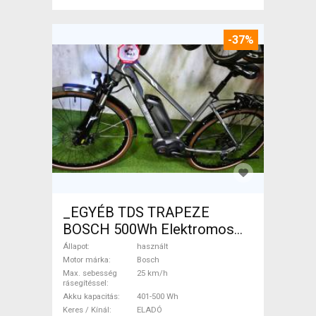
-37%
_EGYÉB TDS TRAPEZE
BOSCH 500Wh Elektromos
Trekking/cross 25 km/h
Állapot
használt
Bosch 401-500 Wh használt
Motor márka
Bosch
Max. sebesség
25 km/h
ELADÓ
rásegítéssel
Akku kapacitás
401-500 Wh
Keres / Kínál
ELADÓ