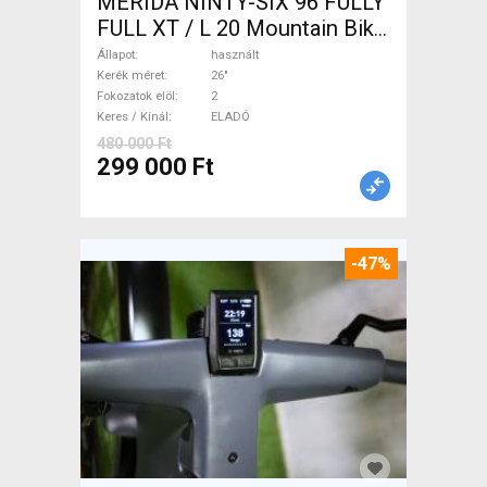
MERIDA NINTY-SIX 96 FULLY
FULL XT / L 20 Mountain Bike
26" össztelós / fully használt
Állapot
használt
ELADÓ
Kerék méret
26"
Fokozatok elöl
2
Keres / Kínál
ELADÓ
480 000 Ft
299 000 Ft
-47%