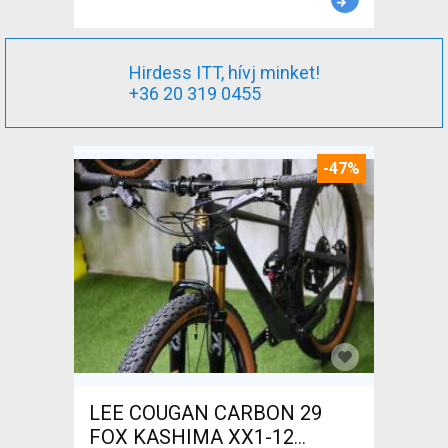
Hirdess ITT, hívj minket!
+36 20 319 0455
-47%
LEE COUGAN CARBON 29
FOX KASHIMA XX1-12